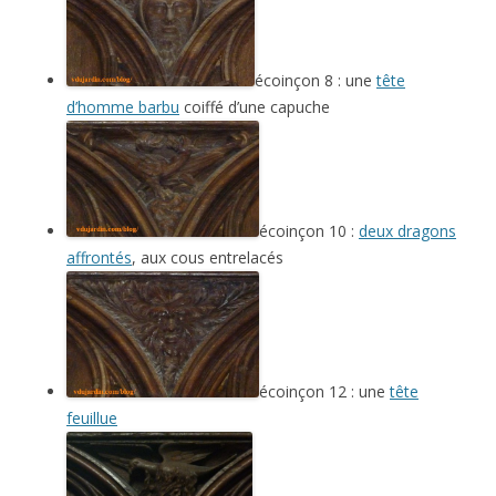
écoinçon 8 : une
tête
d’homme barbu
coiffé d’une capuche
écoinçon 10 :
deux dragons
affrontés
, aux cous entrelacés
écoinçon 12 : une
tête
feuillue