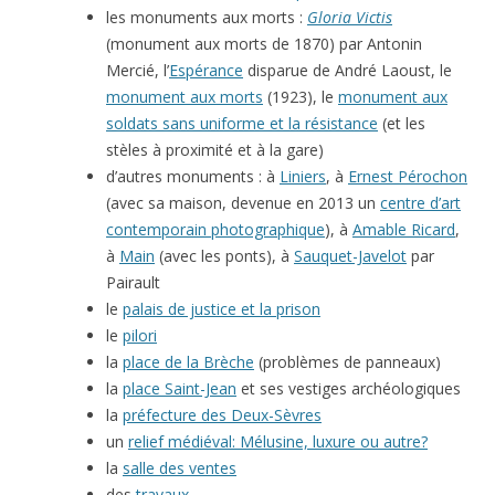
les monuments aux morts :
Gloria Victis
(monument aux morts de 1870) par Antonin
Mercié, l’
Espérance
disparue de André Laoust, le
monument aux morts
(1923), le
monument aux
soldats sans uniforme et la résistance
(et les
stèles à proximité et à la gare)
d’autres monuments : à
Liniers
, à
Ernest Pérochon
(avec sa maison, devenue en 2013 un
centre d’art
contemporain photographique
), à
Amable Ricard
,
à
Main
(avec les ponts), à
Sauquet-Javelot
par
Pairault
le
palais de justice et la prison
le
pilori
la
place de la Brèche
(problèmes de panneaux)
la
place Saint-Jean
et ses vestiges archéologiques
la
préfecture des Deux-Sèvres
un
relief médiéval: Mélusine, luxure ou autre?
la
salle des ventes
des
travaux