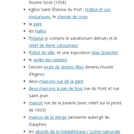
Rosine Sicot (1958)
église Saint-Étienne du Port :
l’église et ses
mosaïques
, le
chemin de croix
la
gare
les
halles
l’
hôpital
(y compris le sanatorium détruit) et le
relief de René Letourneur
l’
hôtel de ville
, et une exposition
Max Streicher
le
jardin des plantes
l’ancien
lycée de jeunes filles
devenu musée
d’Agesci
deux
maisons rue de la gare
deux maisons à pan de bois
rue du Pont et rue
Saint-Jean
maison
rue de la Juiverie (avec relief sur la peste
de 1603)
maison de la Vierge
(ancienne auberge du
Dauphin)
les
abords de la médiathèque / scène nationale