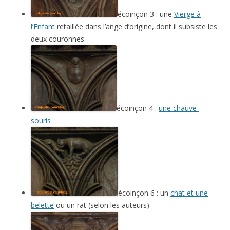
écoinçon 3 : une
Vierge à
l’Enfant
retaillée dans l’ange d’origine, dont il subsiste les
deux couronnes
écoinçon 4 :
une chauve-
souris
écoinçon 6 : un
chat et une
belette
ou un rat (selon les auteurs)