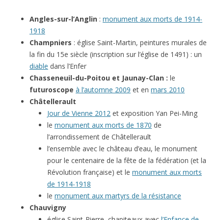
Angles-sur-l’Anglin
:
monument aux morts de 1914-
1918
Champniers
: église Saint-Martin, peintures murales de
la fin du 15e siècle (inscription sur l’église de 1491) : un
diable
dans l’Enfer
Chasseneuil-du-Poitou et Jaunay-Clan :
le
futuroscope
à l’automne 2009
et en
mars 2010
Châtellerault
Jour de Vienne 2012
et exposition Yan Pei-Ming
le
monument aux morts de 1870
de
l’arrondissement de Châtellerault
l’ensemble avec le château d’eau, le monument
pour le centenaire de la fête de la fédération (et la
Révolution française) et le
monument aux morts
de 1914-1918
le
monument aux martyrs de la résistance
Chauvigny
église Saint-Pierre, chapiteaux avec
l’Enfance de