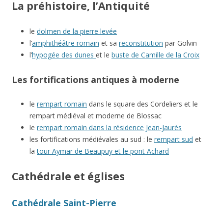
La préhistoire, l’Antiquité
le
dolmen de la pierre levée
l’
amphithéâtre romain
et sa
reconstitution
par Golvin
l’
hypogée des dunes
et le
buste de Camille de la Croix
Les fortifications antiques à moderne
le
rempart romain
dans le square des Cordeliers et le
rempart médiéval et moderne de Blossac
le
rempart romain dans la résidence Jean-Jaurès
les fortifications médiévales au sud : le
rempart sud
et
la
tour Aymar de Beaupuy et le pont Achard
Cathédrale et églises
Cathédrale Saint-Pierre