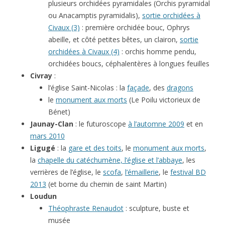
plusieurs orchidées pyramidales (Orchis pyramidal
ou Anacamptis pyramidalis),
sortie orchidées à
Civaux (3)
: première orchidée bouc, Ophrys
abeille, et côté petites bêtes, un clairon,
sortie
orchidées à Civaux (4)
: orchis homme pendu,
orchidées boucs, céphalentères à longues feuilles
Civray
:
l’église Saint-Nicolas : la
façade
, des
dragons
le
monument aux morts
(Le Poilu victorieux de
Bénet)
Jaunay-Clan
: le futuroscope
à l’automne 2009
et en
mars 2010
Ligugé
: la
gare et des toits
, le
monument aux morts
,
la
chapelle du catéchumène, l’église et l’abbaye
, les
verrières de l’église, le
scofa
,
l’émaillerie
, le
festival BD
2013
(et borne du chemin de saint Martin)
Loudun
Théophraste Renaudot
: sculpture, buste et
musée