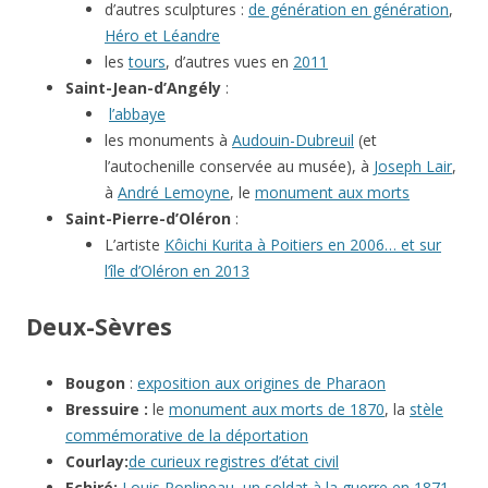
d’autres sculptures :
de génération en génération
,
Héro et Léandre
les
tours
, d’autres vues en
2011
Saint-Jean-d’Angély
:
l’abbaye
les monuments à
Audouin-Dubreuil
(et
l’autochenille conservée au musée), à
Joseph Lair
,
à
André Lemoyne
, le
monument aux morts
Saint-Pierre-d’Oléron
:
L’artiste
Kôichi Kurita à Poitiers en 2006… et sur
l’île d’Oléron en 2013
Deux-Sèvres
Bougon
:
exposition aux origines de Pharaon
Bressuire :
le
monument aux morts de 1870
, la
stèle
commémorative de la déportation
Courlay:
de curieux registres d’état civil
Echiré:
Louis Poplineau, un soldat à la guerre en 1871