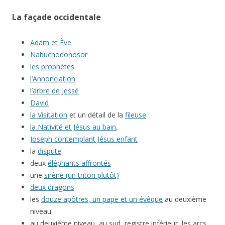
La façade occidentale
Adam et Ève
Nabuchodonosor
les prophètes
l’Annonciation
l’arbre de Jessé
David
la Visitation
et un détail de la
fileuse
la Nativité et Jésus au bain
,
Joseph contemplant Jésus enfant
la
dispute
deux
éléphants affrontés
une
sirène (un triton plutôt)
deux dragons
les
douze apôtres, un pape et un évêque
au deuxième
niveau
au deuxième niveau, au sud, registre inférieur, les arcs