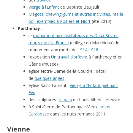
Vierge à l’Enfant
de Baptiste Baujault
Mégots, chewing-gums et autres incivilités, ras-le-
bol, exemples à Poitiers et Niort
(été 2013)
Parthenay
:
le
monument aux instituteurs des Deux-Sèvres
morts pour la France
(collège du Marchioux), le
monument aux morts de
1914-1918
l’exposition
Un travail d’orfèvre
à Parthenay et en
Gâtine (musée)
église Notre-Dame-de-la-Couldre : détail
de
quelques anges
église Saint-Laurent :
Vierge à l’Enfant piétinant
Ève
des sculptures :
le pain
de Louis Albert-Lefeuvre
à Saint-Pierre de Parthenay-le-Vieux,
soirée
Carabosse
dans les nuits romanes 2011
Vienne