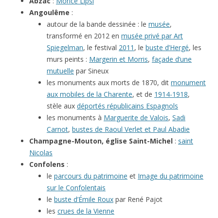
Abzac
:
Morice Lipsi
Angoulême
:
autour de la bande dessinée : le
musée
,
transformé en 2012 en
musée privé par Art
Spiegelman
, le festival
2011
, le
buste d’Hergé
, les
murs peints :
Margerin et Morris
,
façade d’une
mutuelle
par Sineux
les monuments aux morts de 1870, dit
monument
aux mobiles de la Charente
, et de
1914-1918
,
stèle aux
déportés républicains Espagnols
les monuments à
Marguerite de Valois
,
Sadi
Carnot
,
bustes de Raoul Verlet et Paul Abadie
Champagne-Mouton, église Saint-Michel
:
saint
Nicolas
Confolens
:
le
parcours du patrimoine
et
Image du patrimoine
sur le Confolentais
le
buste d’Émile Roux
par René Pajot
les
crues de la Vienne