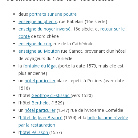
deux
portraits sur une poutre
enseigne au phénix
, rue Rabelais (16e siècle)
enseigne du noyer inversé
, 16e siècle, et
retour sur le
conte
de tord chêne
enseigne du coq
, rue de la Cathédrale
enseigne au Mouton
rue Carnot, provenant d’un hôtel
de voyageurs du 17e siècle
la
fontaine du légat
(porte la date 1579, mais elle est
plus ancienne)
un
hôtel particulier
place Lepetit à Poitiers (avec date
1516)
l’hôtel
Geoffroy d’Estissac
(vers 1520)
l’hôtel
Berthelot
(1529)
un
hôtel particulier
(1547) rue de l’Ancienne Comédie
l’
hôtel de Jean Beaucé
(1554) et la
belle lucarne révélée
par la restauration
l’
hôtel Pélisson
(1557)