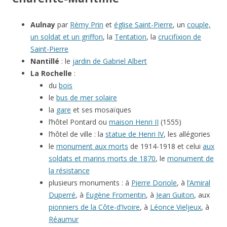
Aulnay
par
Rémy Prin
et
église Saint-Pierre
, un
couple,
un soldat et un griffon
, la
Tentation
, la
crucifixion de
Saint-Pierre
Nantillé
: le
jardin de Gabriel Albert
La Rochelle
:
du
bois
le
bus de mer solaire
la
gare
et ses mosaïques
l’hôtel Pontard ou
maison Henri II
(1555)
l’hôtel de ville : la
statue de Henri IV
, les allégories
le
monument aux morts
de 1914-1918 et celui
aux
soldats et marins morts de 1870
, le
monument de
la résistance
plusieurs monuments : à
Pierre Doriole
, à
l’Amiral
Duperré
, à
Eugène Fromentin
, à
Jean Guiton
, aux
pionniers de la Côte-d’Ivoire
, à
Léonce Vieljeux
, à
Réaumur