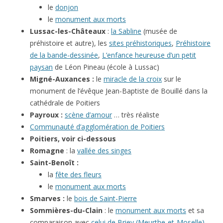
le
donjon
le
monument aux morts
Lussac-les-Châteaux
:
la Sabline
(musée de
préhistoire et autre), les
sites préhistoriques
,
Préhistoire
de la bande-dessinée
,
L’enfance heureuse d’un petit
paysan
de Léon Pineau (école à Lussac)
Migné-Auxances :
le
miracle de la croix
sur le
monument de l’évêque Jean-Baptiste de Bouillé dans la
cathédrale de Poitiers
Payroux :
scène d’amour
… très réaliste
Communauté d’agglomération de Poitiers
Poitiers, voir ci-dessous
Romagne
: la
vallée des singes
Saint-Benoît :
la
fête des fleurs
le
monument aux morts
Smarves :
le
bois de Saint-Pierre
Sommières-du-Clain
: le
monument aux morts
et sa
comparaison avec
celui de Briey (Meurthe-et-Moselle)