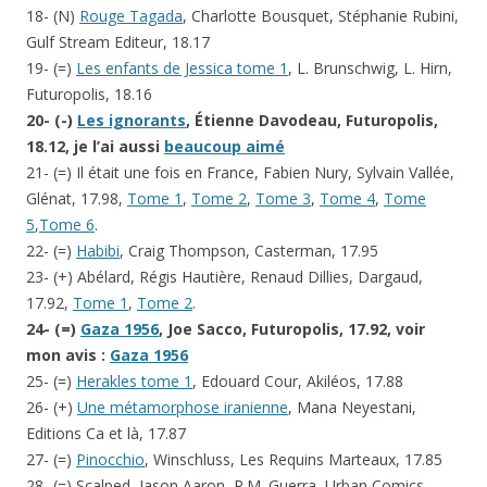
18- (N)
Rouge Tagada
, Charlotte Bousquet, Stéphanie Rubini,
Gulf Stream Editeur, 18.17
19- (=)
Les enfants de Jessica tome 1
, L. Brunschwig, L. Hirn,
Futuropolis, 18.16
20- (-)
Les ignorants
, Étienne Davodeau, Futuropolis,
18.12, je l’ai aussi
beaucoup aimé
21- (=) Il était une fois en France, Fabien Nury, Sylvain Vallée,
Glénat, 17.98,
Tome 1
,
Tome 2
,
Tome 3
,
Tome 4
,
Tome
5
,
Tome 6
.
22- (=)
Habibi
, Craig Thompson, Casterman, 17.95
23- (+) Abélard, Régis Hautière, Renaud Dillies, Dargaud,
17.92,
Tome 1
,
Tome 2
.
24- (=)
Gaza 1956
, Joe Sacco, Futuropolis, 17.92
, voir
mon avis :
Gaza 1956
25- (=)
Herakles tome 1
, Edouard Cour, Akiléos, 17.88
26- (+)
Une métamorphose iranienne
, Mana Neyestani,
Editions Ca et là, 17.87
27- (=)
Pinocchio
, Winschluss, Les Requins Marteaux, 17.85
28- (=) Scalped, Jason Aaron, R.M. Guerra, Urban Comics,