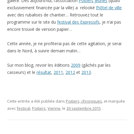
gaieté. Dès aujourd’hui, l’association
Poitiers jeunes
(quasi
exclusivement financée par la ville) a relooké
l’hôtel de ville
avec des rubalises de chantier… Retrouvez tout le
programme sur le site du
festival des Expressifs
, je n’ai pas
encore trouvé de version papier…
Cette année, je ne profiterai pas de cette agitation, je serai
dans le Nord, à suivre demain matin…
Sur mon blog, revoir les éditions
2009
(gâchés par les
casseurs) et le
résultat
,
2011
,
2012
et
2013
.
Cette entrée a été publiée dans
Poitiers, chroniques
, et marquée
avec
festival
,
Poitiers
,
Vienne
, le
30 septembre 2015
.