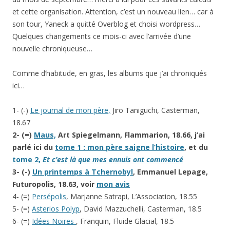
et cette organisation. Attention, c’est un nouveau lien… car à
son tour, Yaneck a quitté Overblog et choisi wordpress…
Quelques changements ce mois-ci avec l’arrivée d’une
nouvelle chroniqueuse…
Comme d’habitude, en gras, les albums que j’ai chroniqués
ici…
1- (-)
Le journal de mon père,
Jiro Taniguchi, Casterman,
18.67
2- (=)
Maus,
Art Spiegelmann, Flammarion, 18.66,
j’ai
parlé ici du
tome 1 : mon père saigne l’histoire
, et du
tome 2
,
Et c’est là que mes ennuis ont commencé
3- (-)
Un printemps à Tchernobyl
, Emmanuel Lepage,
Futuropolis, 18.63, voir
mon avis
4- (=)
Persépolis
, Marjanne Satrapi, L’Association, 18.55
5- (=)
Asterios Polyp
, David Mazzuchelli, Casterman, 18.5
6- (=)
Idées Noires
, Franquin, Fluide Glacial, 18.5