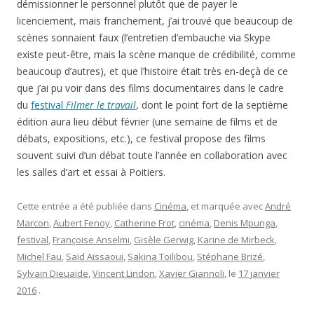
démissionner le personnel plutôt que de payer le
licenciement, mais franchement, j’ai trouvé que beaucoup de
scènes sonnaient faux (l’entretien d’embauche via Skype
existe peut-être, mais la scène manque de crédibilité, comme
beaucoup d’autres), et que l’histoire était très en-deçà de ce
que j’ai pu voir dans des films documentaires dans le cadre
du
festival
Filmer le travail
, dont le point fort de la septième
édition aura lieu début février (une semaine de films et de
débats, expositions, etc.), ce festival propose des films
souvent suivi d’un débat toute l’année en collaboration avec
les salles d’art et essai à Poitiers.
Cette entrée a été publiée dans
Cinéma
, et marquée avec
André
Marcon
,
Aubert Fenoy
,
Catherine Frot
,
cinéma
,
Denis Mpunga
,
festival
,
Françoise Anselmi
,
Gisèle Gerwig
,
Karine de Mirbeck
,
Michel Fau
,
Saïd Aïssaoui
,
Sakina Toilibou
,
Stéphane Brizé
,
Sylvain Dieuaide
,
Vincent Lindon
,
Xavier Giannoli
, le
17 janvier
2016
.