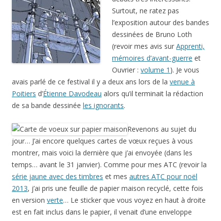
Surtout, ne ratez pas
l’exposition autour des bandes
dessinées de Bruno Loth
(revoir mes avis sur
Apprenti,
mémoires d’avant-guerre
et
Ouvrier :
volume 1
). Je vous
avais parlé de ce festival il y a deux ans lors de la
venue à
Poitiers
d’
Étienne Davodeau
alors qu’il terminait la rédaction
de sa bande dessinée
les ignorants
.
Revenons au sujet du
jour… J’ai encore quelques cartes de vœux reçues à vous
montrer, mais voici la dernière que j’ai envoyée (dans les
temps… avant le 31 janvier). Comme pour mes ATC (revoir la
série jaune avec des timbres
et mes
autres ATC pour noël
2013
, j’ai pris une feuille de papier maison recyclé, cette fois
en version
verte
… Le sticker que vous voyez en haut à droite
est en fait inclus dans le papier, il venait d’une enveloppe