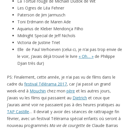
La Tortue rouge de Michael Dudok de Wit
Les Ogres de Léa Fehner
Paterson de Jim Jarmusch
Toni Erdmann de Maren Ade
Aquarius de Kleber Mendonça Filho
Midnight Special de Jeff Nichols
Victoria de Justine Triet
Elle de Paul Verhoeven (celui-ci, je n’ai pas trop envie de
le voir, j’avais déjà trouvé le livre
« Oh… »
de Philippe
Djian très dur)
PS: Finalement, cette année, je n’ai pas vu de films dans le
cadre du
festival Télérama 2017
, car j’ai passé un grand
week-end à
Mouchin
chez mon
père
et les autres jours,
j’avais vu les films qui passaient au
Dietrich
et ceux que
j’aurais aimé voir ne passaient pas à des heures pratiques au
TAP Castille
… Il devrait y avoir des séances de rattrapage fin
février, avec un festival Télérama spécial enfants où seront à
nouveau programmés
Ma vie de courgette
de Claude Barras