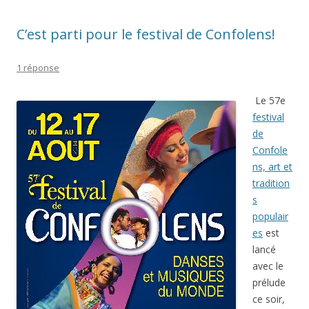
C’est parti pour le festival de Confolens!
1 réponse
Le 57e
festival
de
Confole
ns, art et
tradition
s
populair
es
est
lancé
avec le
prélude
ce soir,