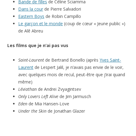
Bande de filles
de Céline Sciamma
Dans la cour
de Pierre Salvadori
Eastern Boys
de Robin Campillo
Le garçon et le monde
(coup de cœur « Jeune public »)
de Alê Abreu
Les films que je n’ai pas vus
Saint-Laurent
de Bertrand Bonello (après
Yves Saint-
Laurent
de Lespert Jalil, je n’avais pas envie de le voir,
avec quelques mois de recul, peut-être que j’irai quand
même)
Léviathan
de Andrei Zvyagintsev
Only Lovers Left Alive
de Jim Jarmusch
Eden
de Mia Hansen-Love
Under the Skin
de Jonathan Glazer