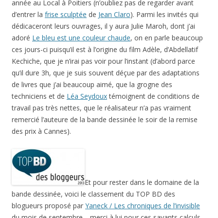
année au Local à Poitiers (n’oubliez pas de regarder avant
d’entrer la
frise sculptée
de
Jean Claro
). Parmi les invités qui
dédicaceront leurs ouvrages, il y aura Julie Maroh, dont j’ai
adoré
Le bleu est une couleur chaude
, on en parle beaucoup
ces jours-ci puisqu’il est à l’origine du film Adèle, d’Abdellatif
Kechiche, que je n’irai pas voir pour l’instant (d’abord parce
qu’il dure 3h, que je suis souvent déçue par des adaptations
de livres que j’ai beaucoup aimé, que la grogne des
techniciens et de
Léa Seydoux
témoignent de conditions de
travail pas très nettes, que le réalisateur n’a pas vraiment
remercié l’auteure de la bande dessinée le soir de la remise
des prix à Cannes).
Et pour rester dans le domaine de la
bande dessinée, voici le classement du TOP BD des
blogueurs proposé par
Yaneck / Les chroniques de l’invisible
du mois de septembre… merci à lui pour ces savants calculs