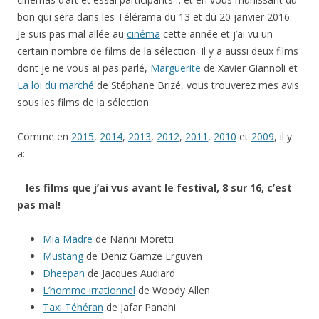
bon qui sera dans les Télérama du 13 et du 20 janvier 2016.
Je suis pas mal allée au
cinéma
cette année et j’ai vu un
certain nombre de films de la sélection. Il y a aussi deux films
dont je ne vous ai pas parlé,
Marguerite
de Xavier Giannoli et
La loi du marché
de Stéphane Brizé, vous trouverez mes avis
sous les films de la sélection.
Comme en
2015
,
2014
,
2013
,
2012
,
2011
,
2010
et
2009
, il y
a:
–
les films que j’ai vus avant le festival, 8 sur 16, c’est
pas mal!
Mia Madre
de Nanni Moretti
Mustang
de Deniz Gamze Ergüven
Dheepan
de Jacques Audiard
L’homme irrationnel
de Woody Allen
Taxi Téhéran
de Jafar Panahi