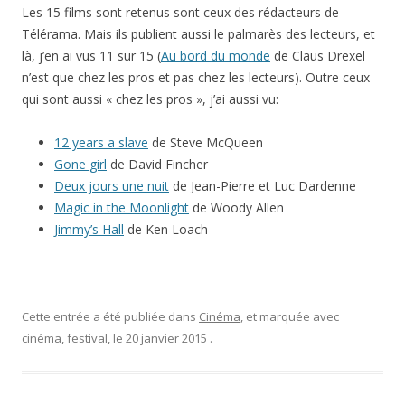
Les 15 films sont retenus sont ceux des rédacteurs de
Télérama. Mais ils publient aussi le palmarès des lecteurs, et
là, j’en ai vus 11 sur 15 (
Au bord du monde
de Claus Drexel
n’est que chez les pros et pas chez les lecteurs). Outre ceux
qui sont aussi « chez les pros », j’ai aussi vu:
12 years a slave
de Steve McQueen
Gone girl
de David Fincher
Deux jours une nuit
de Jean-Pierre et Luc Dardenne
Magic in the Moonlight
de Woody Allen
Jimmy’s Hall
de Ken Loach
Cette entrée a été publiée dans
Cinéma
, et marquée avec
cinéma
,
festival
, le
20 janvier 2015
.