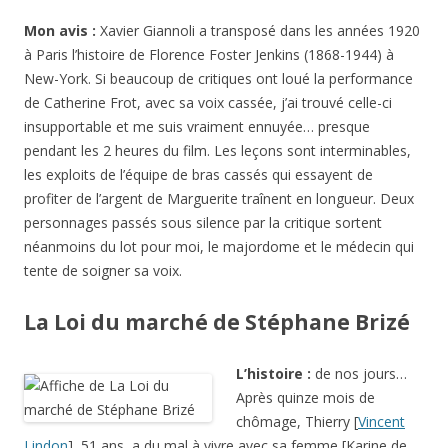
Mon avis :
Xavier Giannoli a transposé dans les années 1920
à Paris l’histoire de Florence Foster Jenkins (1868-1944) à
New-York. Si beaucoup de critiques ont loué la performance
de Catherine Frot, avec sa voix cassée, j’ai trouvé celle-ci
insupportable et me suis vraiment ennuyée… presque
pendant les 2 heures du film. Les leçons sont interminables,
les exploits de l’équipe de bras cassés qui essayent de
profiter de l’argent de Marguerite traînent en longueur. Deux
personnages passés sous silence par la critique sortent
néanmoins du lot pour moi, le majordome et le médecin qui
tente de soigner sa voix.
La Loi du marché de Stéphane Brizé
L’histoire :
de nos jours…
Après quinze mois de
chômage, Thierry [
Vincent
Lindon
], 51 ans, a du mal à vivre avec sa femme [Karine de