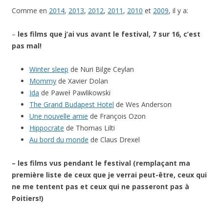
Comme en
2014
,
2013
,
2012
,
2011
,
2010
et
2009
, il y a:
–
les films que j’ai vus avant le festival, 7 sur 16, c’est
pas mal!
Winter sleep
de Nuri Bilge Ceylan
Mommy
de Xavier Dolan
Ida
de Paweł Pawlikowski
The Grand Budapest Hotel
de Wes Anderson
Une nouvelle amie
de François Ozon
Hippocrate
de Thomas Lilti
Au bord du monde
de Claus Drexel
– les films vus pendant le festival (remplaçant ma
première liste de ceux que je verrai peut-être, ceux qui
ne me tentent pas et ceux qui ne passeront pas à
Poitiers!)