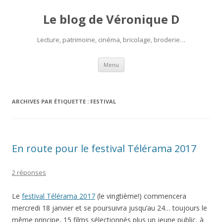
Le blog de Véronique D
Lecture, patrimoine, cinéma, bricolage, broderie…
Aller
Menu
au
contenu
ARCHIVES PAR ÉTIQUETTE :
FESTIVAL
En route pour le festival Télérama 2017
2 réponses
Le
festival Télérama 2017
(le vingtième!) commencera
mercredi 18 janvier et se poursuivra jusqu’au 24… toujours le
même principe, 15 films sélectionnés plus un jeune public, à