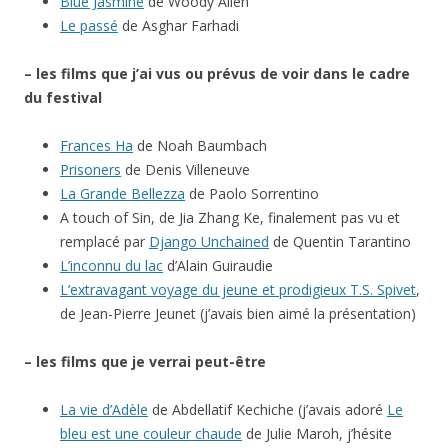
Blue Jasmine
de Woody Allen
Le passé
de Asghar Farhadi
– les films que j’ai vus ou prévus de voir dans le cadre
du festival
Frances Ha
de Noah Baumbach
Prisoners
de Denis Villeneuve
La Grande Bellezza
de Paolo Sorrentino
A touch of Sin, de Jia Zhang Ke, finalement pas vu et
remplacé par
Django Unchained
de Quentin Tarantino
L’inconnu du lac
d’Alain Guiraudie
L’extravagant voyage du jeune et prodigieux T.S. Spivet
,
de Jean-Pierre Jeunet (j’avais bien aimé la présentation)
– les films que je verrai peut-être
La vie d’Adèle
de Abdellatif Kechiche (j’avais adoré
Le
bleu est une couleur chaude
de Julie Maroh, j’hésite