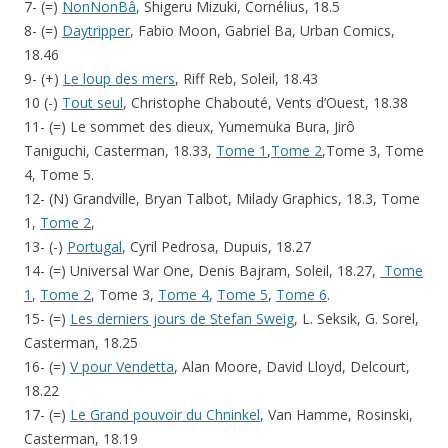
7- (=)
NonNonBâ
, Shigeru Mizuki, Cornélius, 18.5
8- (=)
Daytripper
, Fabio Moon, Gabriel Ba, Urban Comics,
18.46
9- (+)
Le loup des mers
, Riff Reb, Soleil, 18.43
10 (-)
Tout seul
, Christophe Chabouté, Vents d’Ouest, 18.38
11- (=) Le sommet des dieux, Yumemuka Bura, Jirô
Taniguchi, Casterman, 18.33,
Tome 1
,
Tome 2
,Tome 3, Tome
4, Tome 5.
12- (N) Grandville, Bryan Talbot, Milady Graphics, 18.3, Tome
1,
Tome 2
,
13- (-)
Portugal
, Cyril Pedrosa, Dupuis, 18.27
14- (=) Universal War One, Denis Bajram, Soleil, 18.27,
Tome
1
,
Tome 2
, Tome 3,
Tome 4
,
Tome 5
,
Tome 6
.
15- (=)
Les derniers jours de Stefan Sweig
, L. Seksik, G. Sorel,
Casterman, 18.25
16- (=)
V pour Vendetta
, Alan Moore, David Lloyd, Delcourt,
18.22
17- (=)
Le Grand pouvoir du Chninkel
, Van Hamme, Rosinski,
Casterman, 18.19