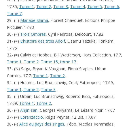
17.85,
Tome 1
,
Tome 2
,
Tome 3
,
Tome 4
,
Tome 5
,
Tome 6
,
Tome 7
,
29- (=)
Manabé Shima,
Florent Chavouet, Editions Philippe
Picquier, 17.83
30- (=)
Trois Ombres
, Cyril Pedrosa, Delcourt, 17.82
31- (=)
L’histoire des trois
Adolf
, Osamu Tezuka, Tonkam,
17.75
32- (=) Calvin et Hobbes, Bill Watterson, Hors Collection, 17.7,
Tome 1
,
Tome 2
,
Tome 15
,
tome 17
33- (N) Saga, Bryan K. Vaughan, Fiona Staples, Urban
Comics, 17.7,
Tome 1
,
Tome 2
,
34- (=) Holmes, Luc Brunschwig, Cecil, Futuropolis, 17.69,
Tome 1
,
Tome 2
,
Tome 3
.
35- (=) Urban, Luc Brunschwig, Roberto Ricci, Futuropolis,
17.69,
Tome 1
,
Tome 2
,
36- (=)
Anjin-san
, Georges Akiyama, Le Lézard Noir, 17.67
37- (=)
Lorenzaccio
, Régis Peynet, 12 Bis, 17.67
38- (-)
Alice au pays des singes
, Tébo, Nicolas Keramidas,