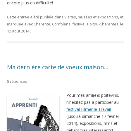
encore plus en difficulté!
Cette entrée a été publiée dans
Visites, musées et expositions
, et
marquée avec
Charente
,
Confolens
,
festival
,
Poitou-Charentes
, le
12 août 2014
.
Ma dernière carte de voeux maison…
8 réponses
Pour mes ami(e)s poitevins,
n’hésitez pas à participer au
festival Filmer le Travail
(jusqu’à dimanche 17 février
2014), expositions, films et
débats très intéressants!