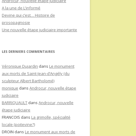
Androcur, nouvelle étape judiciaire
A la une de L’informé
Devine qui c’est… Histoire de
prosopagnosie
Une nouvelle étape judiciaire importante
LES DERNIERS COMMENTAIRES
Véronique Dujardin
dans
Le monument
aux morts de Saint-Jean-d’Angély (du
sculpteur Albert Bartholomé)
monique
dans
Androcur, nouvelle étape
judiciaire
BARRIQUAULT
dans
Androcur, nouvelle
étape judiciaire
FRANCOIS
dans
La grimolle, spécialité
locale (poitevine?)
DROIN
dans
Le monument aux morts de