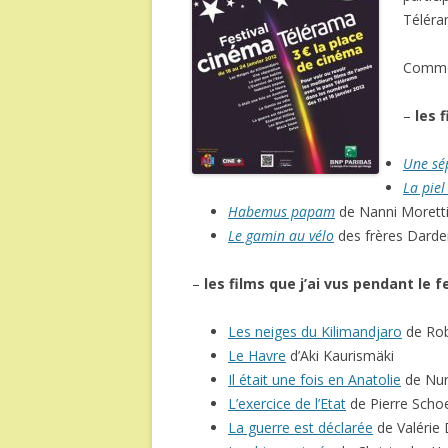
Téléra
Comm
–
les 
Une sé
La piel
Habemus papam
de Nanni Morett
Le gamin au vélo
des frères Dard
–
les films que j’ai vus pendant le f
Les neiges du Kilimandjaro
de Rob
Le Havre
d’Aki Kaurismäki
Il était une fois en Anatolie
de Nuri
L’exercice de l’Etat
de Pierre Schoe
La guerre est déclarée
de Valérie 