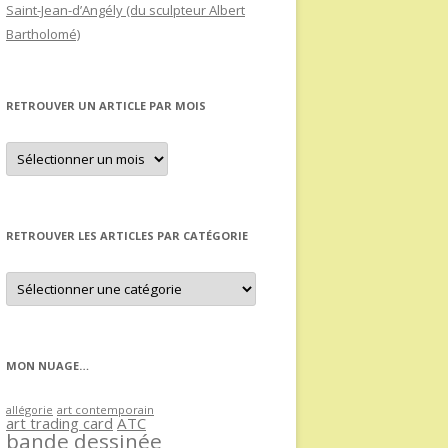
Saint-Jean-d’Angély (du sculpteur Albert
Bartholomé)
RETROUVER UN ARTICLE PAR MOIS
Retrouver
un
article
par
mois
RETROUVER LES ARTICLES PAR CATÉGORIE
Retrouver
les
articles
par
catégorie
MON NUAGE…
allégorie
art contemporain
art trading card
ATC
bande dessinée