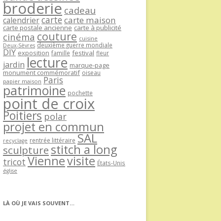
broderie
cadeau
carte
carte maison
calendrier
carte postale ancienne
carte à publicité
couture
cinéma
cuisine
deuxième guerre mondiale
Deux-Sèvres
DIY
exposition
festival
famille
fleur
lecture
jardin
marque-page
monument commémoratif
oiseau
Paris
papier maison
patrimoine
pochette
point de croix
Poitiers
polar
projet en commun
SAL
rentrée littéraire
recyclage
stitch a long
sculpture
Vienne
visite
tricot
États-Unis
église
LÀ OÙ JE VAIS SOUVENT…