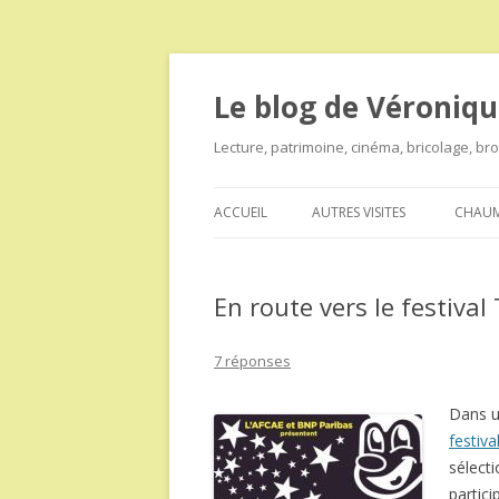
Le blog de Véroniqu
Lecture, patrimoine, cinéma, bricolage, b
ACCUEIL
AUTRES VISITES
CHAUM
En route vers le festiva
7 réponses
Dans u
festiv
sélecti
partic