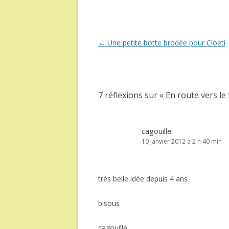
Navigation
←
Une petite botte brodée pour Cloeti
des
articles
7 réflexions sur «
En route vers le
cagouille
10 janvier 2012 à 2 h 40 min
très belle idée depuis 4 ans
bisous
cagouille