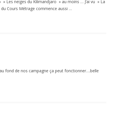
» » Les neiges du Kilimandjaro » au moins … J’ai vu » La
ival du Cours Métrage commence aussi …
i au fond de nos campagne ça peut fonctionner….belle