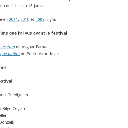
ma du 11 et du 18 janvier.
e en
2011
,
2010
et
2009
, il y a:
films que j’ai vus avant le festival
paration
de Asghar Farhadi,
 que habito
de Pedro Almodóvar
i
enne
estival
ert Guédiguian
 Bilge Ceylan
ller
Donzelli