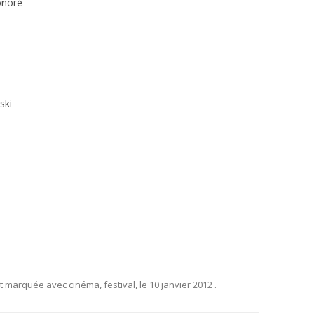
onoré
ski
et marquée avec
cinéma
,
festival
, le
10 janvier 2012
.