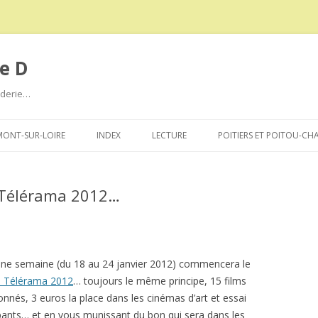
e D
roderie…
Aller
au
ONT-SUR-LOIRE
INDEX
LECTURE
POITIERS ET POITOU-CH
contenu
l Télérama 2012…
ne semaine (du 18 au 24 janvier 2012) commencera le
al Télérama 2012
… toujours le même principe, 15 films
onnés, 3 euros la place dans les cinémas d’art et essai
ipants… et en vous munissant du bon qui sera dans les