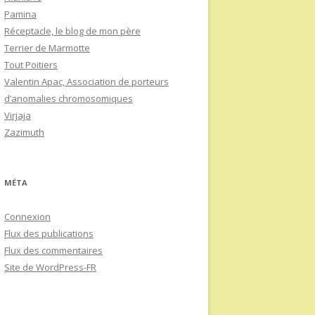
Pamina
Réceptacle, le blog de mon père
Terrier de Marmotte
Tout Poitiers
Valentin Apac, Association de porteurs
d’anomalies chromosomiques
Virjaja
Zazimuth
MÉTA
Connexion
Flux des publications
Flux des commentaires
Site de WordPress-FR