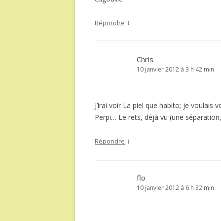
↓
Répondre
Chris
10 janvier 2012 à 3 h 42 min
J’irai voir La piel que habito; je voulais
Perpi… Le rets, déjà vu (une séparation,
↓
Répondre
flo
10 janvier 2012 à 6 h 32 min