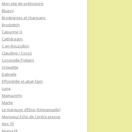
Mon site de préhistoire
Bluesy
Brodineries et charivaris
Brodstitch
Capucine O
Cathdragon
C en Roussillon
Claudine / Coco2
Coccinelle Poitiers
Criquette
Dalinele
Effondrille et abat-faim
Luna
Mamazerty
Marlie
Le marquoir d’Elise (Emmanuelle)
Monsieur Echo de Centre presse
Nini 79
Niunia18