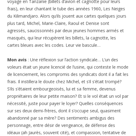
voyage en Tanzanie (billets d’avion et cagnotte pour leurs
frais), en leur chantant le tube des années 1960, Les Neiges
du Kilimandjaro. Alors qu’ils jouent aux cartes quelques jours
plus tard, Michel, Marie-Claire, Raoul et Denise sont
agressés, saucissonnés par deux jeunes hommes armés et
masqués, qui leur récupèrent les billets, la cagnotte, les
cartes bleues avec les codes. Leur vie bascule…
Mon avis
: Une réflexion sur l’action syndicale… L’un des
voleurs était un jeune licencié de l’usine, qui conteste le mode
de licenciement, les compromis des syndicats dont il a fait les
frais. Il instillera le doute chez Michel, et s’il s’était trompé?
S’ils s’étaient embourgeoisés, lui et sa femme, devenus
propriétaires de leur petite maison? Et si le vol était un vol par
nécessité, juste pour payer le loyer? Quelles conséquences
sur ses deux demi-frères, dont il s’occupe seul, quasiment
abandonné par sa mère? Des sentiments ambigus des
personnage, entre désir de vengeance, de défense des
idéaux (ah Jaurès, souvent cité), et compassion, tentative de