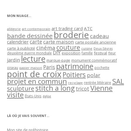
par
catégorie
MON NUAGE…
art trading card
ATC
allégorie
art contemporain
broderie
bande dessinée
cadeau
carte
carte maison
calendrier
carte postale ancienne
couture
cinéma
carte à publicité
cuisine
Deux-Sèvres
DIY
exposition
festival
famille
deuxième guerre mondiale
fleur
lecture
jardin
marque-page
monument commémoratif
patrimoine
Paris
oiseau
papier maison
pochette
point de croix
Poitiers
polar
projet en commun
SAL
rentrée littéraire
recyclage
stitch a long
Vienne
sculpture
tricot
visite
États-Unis
église
LÀ OÙ JE VAIS SOUVENT…
Mon site de préhistoire