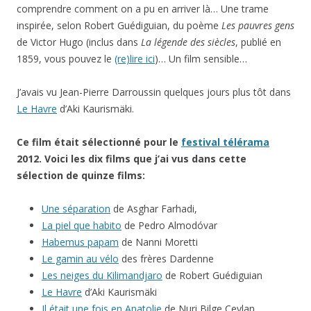
comprendre comment on a pu en arriver là… Une trame
inspirée, selon Robert Guédiguian, du poème
Les pauvres gens
de Victor Hugo (inclus dans
La légende des siècles
, publié en
1859, vous pouvez le
(re)lire ici
)… Un film sensible…
J’avais vu Jean-Pierre Darroussin quelques jours plus tôt dans
Le Havre
d’Aki Kaurismäki.
Ce film était sélectionné pour le
festival télérama
2012. Voici les dix films que j’ai vus dans cette
sélection de quinze films:
Une séparation
de Asghar Farhadi,
La piel que habito
de Pedro Almodóvar
Habemus papam
de Nanni Moretti
Le gamin au vélo
des frères Dardenne
Les neiges du Kilimandjaro
de Robert Guédiguian
Le Havre
d’Aki Kaurismäki
Il était une fois en Anatolie
de Nuri Bilge Ceylan