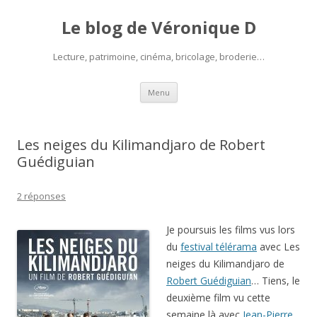
Le blog de Véronique D
Lecture, patrimoine, cinéma, bricolage, broderie…
Aller
Menu
au
contenu
Les neiges du Kilimandjaro de Robert
Guédiguian
2 réponses
Je poursuis les films vus lors
du
festival télérama
avec Les
neiges du Kilimandjaro de
Robert Guédiguian
… Tiens, le
deuxième film vu cette
semaine là avec
Jean-Pierre