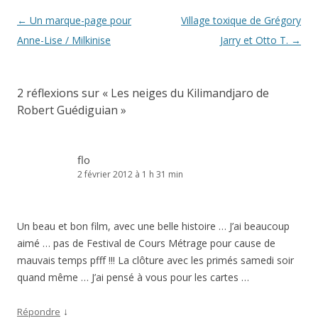
Navigation
←
Un marque-page pour
Village toxique de Grégory
des
Anne-Lise / Milkinise
Jarry et Otto T.
→
articles
2 réflexions sur «
Les neiges du Kilimandjaro de
Robert Guédiguian
»
flo
2 février 2012 à 1 h 31 min
Un beau et bon film, avec une belle histoire … J’ai beaucoup
aimé … pas de Festival de Cours Métrage pour cause de
mauvais temps pfff !!! La clôture avec les primés samedi soir
quand même … J’ai pensé à vous pour les cartes …
↓
Répondre