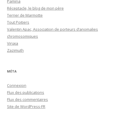
Pamina
Réceptacle, le blog de mon père
Terrier de Marmotte
Tout Poitiers
Valentin Apac, Association de porteurs d’anomalies
chromosomiques
Virjaja
Zazimuth
MÉTA
Connexion
Flux des publications
Flux des commentaires
Site de WordPress-FR