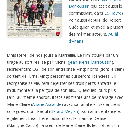
Darroussin
(qui était aussi le
commissaire dans
Le Havre
).
Voir aussi depuis, de Robert
Guédiguian et avec la plupart
des mêmes acteurs,
Au fil
d’Ariane
.
L’histoire
: de nos jours à Marseille. Le film s’ouvre par un
tirage au sort réalisé par Michel (
Jean-Pierre Darroussin
),
représentant CGT de son entreprise. Vingt noms (dont le sien)
sortent de l’urne, vingt personnes qui seront licenciées… Il
réorganise sa vie, fera déjeuner ses trois petits-enfants le
midi, montera la pergola de son fils… Quelques jours plus
tard, au même endroit, il fête ses trente ans de mariage avec
Marie-Claire (
Ariane Ascaride
) avec sa famille et ses anciens
collègues, dont Raoul (
Gérard Meylan
), son ami d’enfance et
également beau-frère, puisqu’il est le mari de Denise
(Marilyne Canto), la sœur de Marie-Claire. Ils leur offrent un