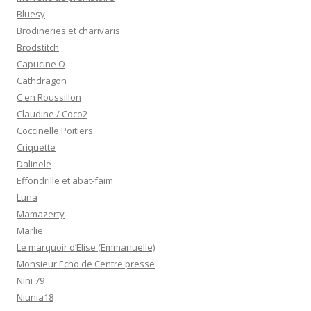
Bluesy
Brodineries et charivaris
Brodstitch
Capucine O
Cathdragon
C en Roussillon
Claudine / Coco2
Coccinelle Poitiers
Criquette
Dalinele
Effondrille et abat-faim
Luna
Mamazerty
Marlie
Le marquoir d’Elise (Emmanuelle)
Monsieur Echo de Centre presse
Nini 79
Niunia18