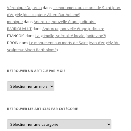
Véronique Dujardin
dans
Le monument aux morts de Saint-Jean-
d’Angély (du sculpteur Albert Bartholomé)
monique
dans
Androcur, nouvelle étape judiciaire
BARRIQUAULT
dans
Androcur, nouvelle étape judiciaire
FRANCOIS
dans
La grimolle, spécialité locale (poitevine?)
DROIN
dans
Le monument aux morts de Saint-Jean-d’Angély (du
sculpteur Albert Bartholomé)
RETROUVER UN ARTICLE PAR MOIS
Retrouver
un
article
par
mois
RETROUVER LES ARTICLES PAR CATÉGORIE
Retrouver
les
articles