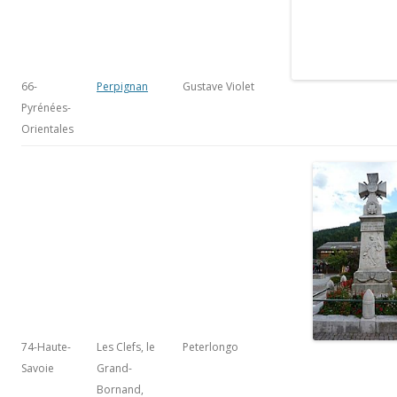
Pyrénées-
Orientales
74-Haute-
Les Clefs, le
Peterlongo
Savoie
Grand-
Bornand,
Annecy-le-
Vieux :
monuments
aux morts