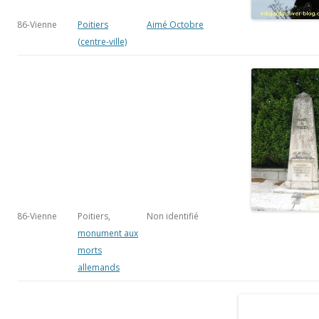
86-Vienne
Poitiers,
Non identifié
monument aux
morts
allemands
86-Vienne
Poitiers, le
monument
commémoratif
du stade
poitevin
(Joffre
Laurentin et
deux conflits
mondiaux)