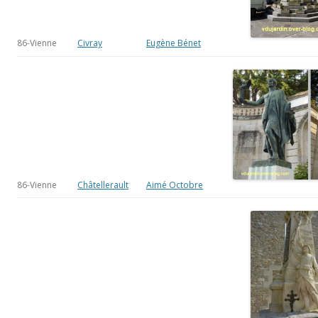
86-Vienne
Châtellerault
Aimé Octobre
86-Vienne
Ligugé
Albert Désoulières