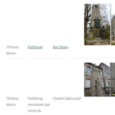
79-Deux-
Parthenay
Elie Ottavy
Sèvres
79-Deux-
Parthenay,
Charles Sabouraud
Sèvres
monument aux
morts du
Marchioux
(instituteurs)