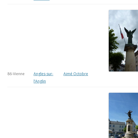
86-Vienne
Angles-sur-
Aimé Octobre
l’Anglin
86-Vienne
Civray
Eugène Bénet