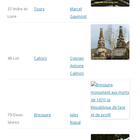
37-Indre-et-
Tours
Marcel
Loire
Gaumont
46-Lot
Cahors
Cyprien
Antoine
Calmon
79-Deux-
Bressuire
Jules
Sèvres
Rispal