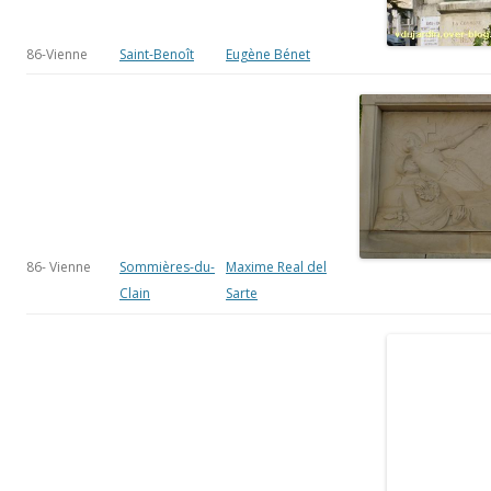
Clain
Sarte
87-Haute-
Châteauneuf-
Auguste Bartholdi
Vienne
la-Forêt
Monuments de la deuxième guerre
mondiale