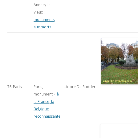
75-Paris
Paris,
Isidore De Rudder
monument «
à
la France, la
Belgique
reconnaissante
75-Paris
Paris,
Paul Landowski
monument aux
morts place du
Trocadéro