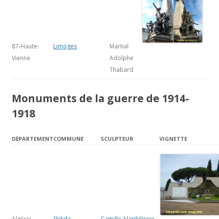
87-Haute-
Limoges
Martial
Vienne
Adolphe
Thabard
Monuments de la guerre de 1914-
1918
DÉPARTEMENT
COMMUNE
SCULPTEUR
VIGNETTE
Algérie
Skikda
Camille Alaphilippe