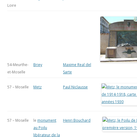
Loire
54-Meurthe-
Briey
Maxime Real del
et-Moselle
Sarte
57 – Moselle
Metz
Paul Niclausse
57 – Moselle
le
monument
Henri Bouchard
au Poilu
libérateur de la