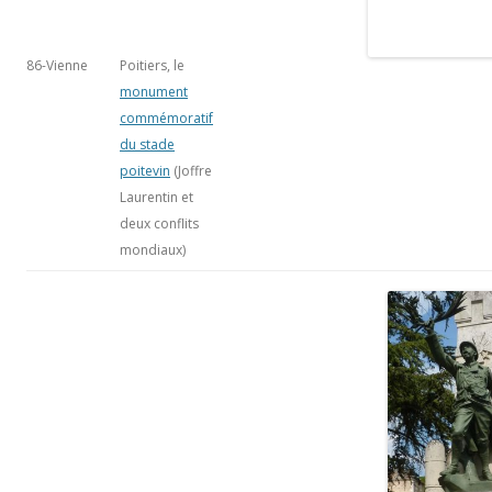
86-Vienne
Saint-Benoît
Eugène Bénet
86- Vienne
Sommières-du-
Maxime Real del