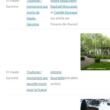
31-Haute-
Toulouse /
André Abbal
Henri
Garonne
monument aux
Raphaël Moncassin
morts de
et
Camille Raynaud
Haute-
(un article sur
Garonne
l’oeuvre de chacun)
31-Haute-
Toulouse /
Antoine
Garonne
monument aux
Bourdelle
(Heraklès
sportifs morts
archer)
pour la France