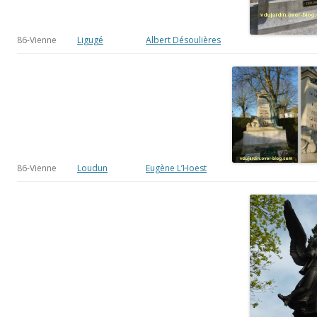
86-Vienne
Loudun
Eugène L’Hoest
86-Vienne
Poitiers
Aimé Octobre
(centre-ville)