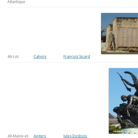
Atlantique
46-Lot
Cahors
François Sicard
49-Maine-et-
Angers
Jules Desbois