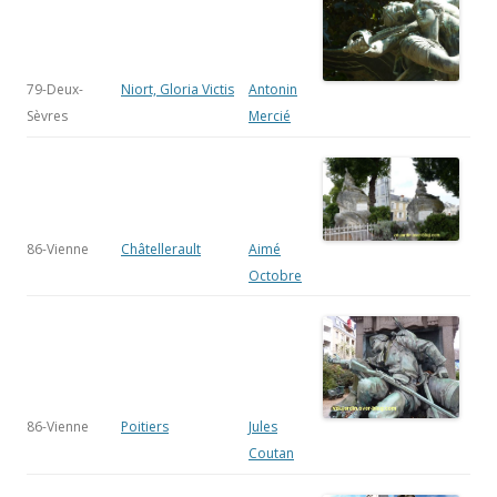
79-Deux-
Niort, Gloria Victis
Antonin
Sèvres
Mercié
86-Vienne
Châtellerault
Aimé
Octobre
86-Vienne
Poitiers
Jules
Coutan