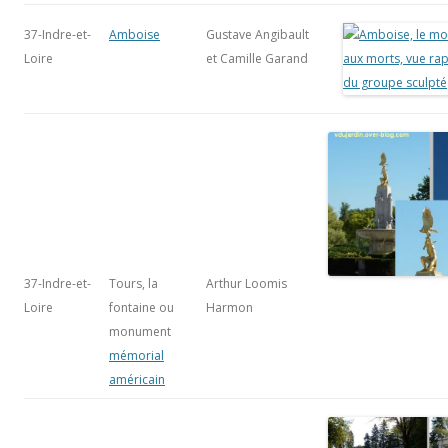
37-Indre-et-
Amboise
Gustave Angibault
Loire
et Camille Garand
37-Indre-et-
Tours, la
Arthur Loomis
Loire
fontaine ou
Harmon
monument
mémorial
américain