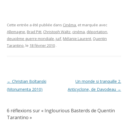
Cette entrée a été publiée dans
Cinéma
, et marquée avec
Allemagne
,
Brad Pitt
,
Christoph Waltz
,
cinéma
,
déportation
,
deuxième guerre mondiale
,
juif
,
Mélanie Laurent
,
Quentin
Tarantino
, le
18 février 2010
.
Navigation
←
Christian Boltanski
Un monde si tranquille 2.
des
(Monumenta 2010)
Anticyclone, de Davodeau
→
articles
6 réflexions sur «
Inglourious Basterds de Quentin
Tarantino
»