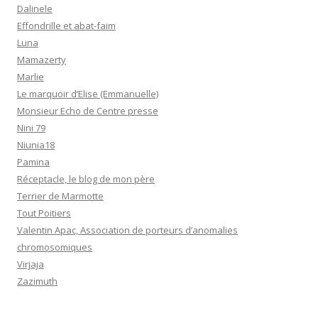
Dalinele
Effondrille et abat-faim
Luna
Mamazerty
Marlie
Le marquoir d’Elise (Emmanuelle)
Monsieur Echo de Centre presse
Nini 79
Niunia18
Pamina
Réceptacle, le blog de mon père
Terrier de Marmotte
Tout Poitiers
Valentin Apac, Association de porteurs d’anomalies
chromosomiques
Virjaja
Zazimuth