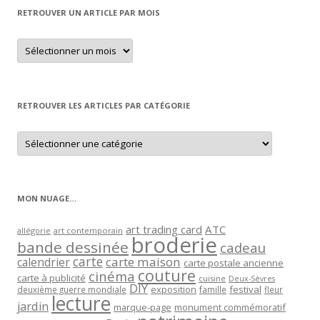
RETROUVER UN ARTICLE PAR MOIS
Retrouver
un
article
par
mois
RETROUVER LES ARTICLES PAR CATÉGORIE
Retrouver
les
articles
par
catégorie
MON NUAGE…
art trading card
ATC
allégorie
art contemporain
broderie
bande dessinée
cadeau
carte
carte maison
calendrier
carte postale ancienne
couture
cinéma
carte à publicité
cuisine
Deux-Sèvres
DIY
exposition
festival
famille
deuxième guerre mondiale
fleur
lecture
jardin
marque-page
monument commémoratif