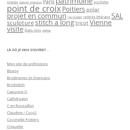
patrimoine
Paris
oiseau
papier maison
pochette
point de croix
Poitiers
polar
projet en commun
SAL
rentrée littéraire
recyclage
stitch a long
Vienne
sculpture
tricot
visite
États-Unis
église
LÀ OÙ JE VAIS SOUVENT…
Mon site de préhistoire
Bluesy
Brodineries et charivaris
Brodstitch
Capucine O
Cathdragon
C en Roussillon
Claudine / Coco2
Coccinelle Poitiers
Criquette