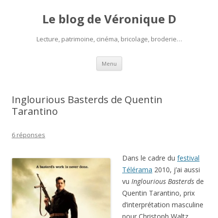
Le blog de Véronique D
Lecture, patrimoine, cinéma, bricolage, broderie…
Aller
Menu
au
contenu
Inglourious Basterds de Quentin
Tarantino
6 réponses
Dans le cadre du
festival
Télérama
2010, j’ai aussi
vu
Inglourious Basterds
de
Quentin Tarantino, prix
d’interprétation masculine
pour Christoph Waltz