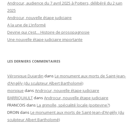
Androcur, audience du 7 avril 2025 à Poitiers, délibéré du 2 juin
2025
Androcur, nouvelle étape judiciaire
A la une de L’informé
Devine qui c’est… Histoire de prosopagnosie
Une nouvelle étape judiciaire importante
LES DERNIERS COMMENTAIRES
Véronique Dujardin
dans
Le monument aux morts de Saint-Jean-
d’Angély (du sculpteur Albert Bartholomé)
monique
dans
Androcur, nouvelle étape judiciaire
BARRIQUAULT
dans
Androcur, nouvelle étape judiciaire
FRANCOIS
dans
La grimolle, spécialité locale (poitevine?)
DROIN
dans
Le monument aux morts de Saint-Jean-d’Angély (du
sculpteur Albert Bartholomé)