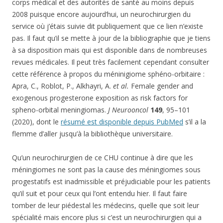
corps médical et des autorités de santé au moins depuis
2008 puisque encore aujourd’hui, un neurochirurgien du
service où j’étais suivie dit publiquement que ce lien n’existe
pas. Il faut qu’il se mette à jour de la bibliographie que je tiens
à sa disposition mais qui est disponible dans de nombreuses
revues médicales. Il peut très facilement cependant consulter
cette référence à propos du méninigiome sphéno-orbitaire :
Apra, C., Roblot, P., Alkhayri, A.
et al.
Female gender and
exogenous progesterone exposition as risk factors for
spheno-orbital meningiomas.
J Neurooncol
149
, 95–101
(2020), dont le
résumé est disponible depuis PubMed
s’il a la
flemme d’aller jusqu’à la bibliothèque universitaire.
Qu’un neurochirurgien de ce CHU continue à dire que les
méningiomes ne sont pas la cause des méningiomes sous
progestatifs est inadmissible et préjudiciable pour les patients
qu’il suit et pour ceux qui l’ont entendu hier. Il faut faire
tomber de leur piédestal les médecins, quelle que soit leur
spécialité mais encore plus si c’est un neurochirurgien qui a