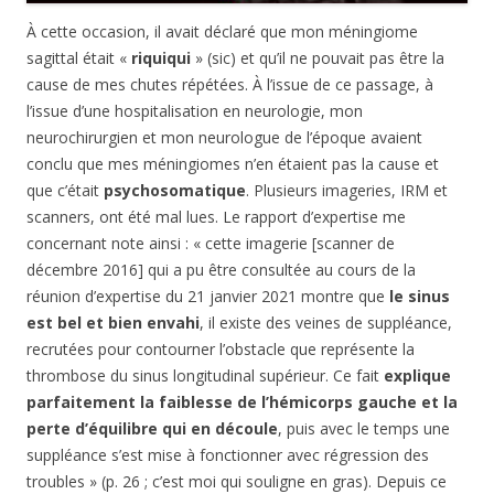
À cette occasion, il avait déclaré que mon méningiome
sagittal était «
riquiqui
» (sic) et qu’il ne pouvait pas être la
cause de mes chutes répétées. À l’issue de ce passage, à
l’issue d’une hospitalisation en neurologie, mon
neurochirurgien et mon neurologue de l’époque avaient
conclu que mes méningiomes n’en étaient pas la cause et
que c’était
psychosomatique
. Plusieurs imageries, IRM et
scanners, ont été mal lues. Le rapport d’expertise me
concernant note ainsi : « cette imagerie [scanner de
décembre 2016] qui a pu être consultée au cours de la
réunion d’expertise du 21 janvier 2021 montre que
le sinus
est bel et bien envahi
, il existe des veines de suppléance,
recrutées pour contourner l’obstacle que représente la
thrombose du sinus longitudinal supérieur. Ce fait
explique
parfaitement la faiblesse de l’hémicorps gauche et la
perte d’équilibre qui en découle
, puis avec le temps une
suppléance s’est mise à fonctionner avec régression des
troubles » (p. 26 ; c’est moi qui souligne en gras). Depuis ce