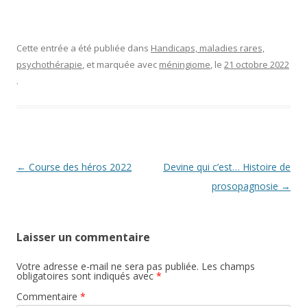
Cette entrée a été publiée dans
Handicaps, maladies rares,
psychothérapie
, et marquée avec
méningiome
, le
21 octobre 2022
.
Navigation
←
Course des héros 2022
Devine qui c’est… Histoire de
des
prosopagnosie
→
articles
Laisser un commentaire
Votre adresse e-mail ne sera pas publiée.
Les champs
obligatoires sont indiqués avec
*
Commentaire
*