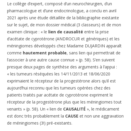
Le collège d’expert, composé d’un neurochirurgien, d’un
pharmacologue et d’une endocrinologue, a conclu en avril
2021 après une étude détaillée de la bibliographie existante
sur le sujet, de mon dossier médical (3 classeurs) et de mon
examen clinique : « le
lien de causalité
entre la prise
d’acétate de cyprotérone (ANDROCUR et génériques) et les
méningiomes développés chez Madame DUJARDIN apparaît
comme
hautement probable
, sans lien qui permettrait de
l’associer à une autre cause connue » (p. 58). S’en suivent
presque deux pages de synthèse des arguments à l’appui :
« les tumeurs réséquées les 14/11/2013 et 18/06/2020
exprimaient le récepteur de la progestérone alors qu’il est
aujourd’hui reconnu que les tumeurs opérées chez des
patients traités par acétate de cyprotérone expriment le
récepteur de la progestérone plus que les méningiomes tout
venants » (p. 58). Un « lien de
CAUSALITÉ
», le médicament
est donc très probablement la
CAUSE
et non une aggravation
de méningiomes (3!) pré-existants.