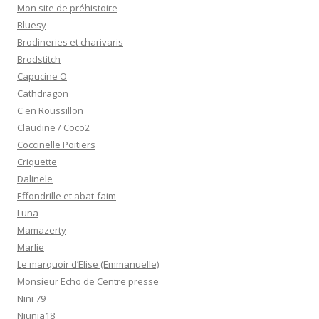
Mon site de préhistoire
Bluesy
Brodineries et charivaris
Brodstitch
Capucine O
Cathdragon
C en Roussillon
Claudine / Coco2
Coccinelle Poitiers
Criquette
Dalinele
Effondrille et abat-faim
Luna
Mamazerty
Marlie
Le marquoir d’Elise (Emmanuelle)
Monsieur Echo de Centre presse
Nini 79
Niunia18