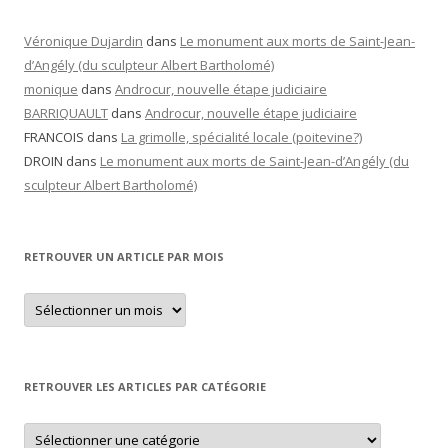
Véronique Dujardin
dans
Le monument aux morts de Saint-Jean-
d’Angély (du sculpteur Albert Bartholomé)
monique
dans
Androcur, nouvelle étape judiciaire
BARRIQUAULT
dans
Androcur, nouvelle étape judiciaire
FRANCOIS
dans
La grimolle, spécialité locale (poitevine?)
DROIN
dans
Le monument aux morts de Saint-Jean-d’Angély (du
sculpteur Albert Bartholomé)
RETROUVER UN ARTICLE PAR MOIS
Retrouver
un
article
par
mois
RETROUVER LES ARTICLES PAR CATÉGORIE
Retrouver
les