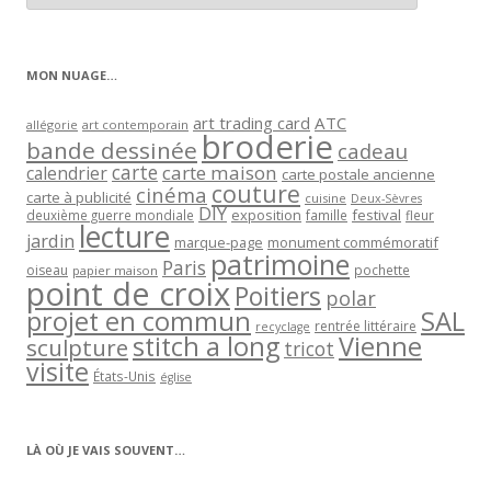
articles
par
catégorie
MON NUAGE…
art trading card
ATC
allégorie
art contemporain
broderie
bande dessinée
cadeau
carte
carte maison
calendrier
carte postale ancienne
couture
cinéma
carte à publicité
cuisine
Deux-Sèvres
DIY
exposition
festival
famille
deuxième guerre mondiale
fleur
lecture
jardin
marque-page
monument commémoratif
patrimoine
Paris
oiseau
papier maison
pochette
point de croix
Poitiers
polar
projet en commun
SAL
rentrée littéraire
recyclage
stitch a long
Vienne
sculpture
tricot
visite
États-Unis
église
LÀ OÙ JE VAIS SOUVENT…