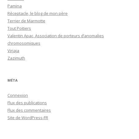
Pamina
Réceptacle, le blog de mon père
Terrier de Marmotte
Tout Poitiers
Valentin Apac, Association de porteurs d’anomalies
chromosomiques
Virjaja
Zazimuth
MÉTA
Connexion
Flux des publications
Flux des commentaires
Site de WordPress-FR