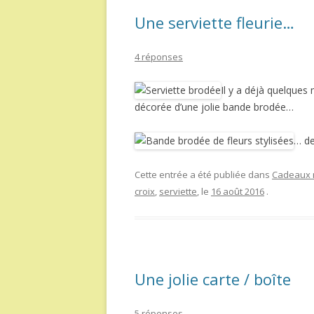
Une serviette fleurie…
4 réponses
Il y a déjà quelques 
décorée d’une jolie bande brodée…
… de
Cette entrée a été publiée dans
Cadeaux r
croix
,
serviette
, le
16 août 2016
.
Une jolie carte / boîte
5 réponses