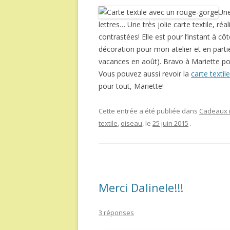
Une
lettres… Une très jolie carte textile, r
contrastées! Elle est pour l’instant à c
décoration pour mon atelier et en part
vacances en août). Bravo à Mariette pou
Vous pouvez aussi revoir la
carte texti
pour tout, Mariette!
Cette entrée a été publiée dans
Cadeaux r
textile
,
oiseau
, le
25 juin 2015
.
Merci Dalinele!!!
3 réponses