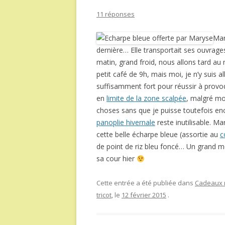
11 réponses
Mar
dernière… Elle transportait ses ouvrage
matin, grand froid, nous allons tard au 
petit café de 9h, mais moi, je n’y suis al
suffisamment fort pour réussir à provo
en
limite de la zone scalpée
, malgré mo
choses sans que je puisse toutefois en
panoplie hivernale
reste inutilisable. M
cette belle écharpe bleue (assortie au
c
de point de riz bleu foncé… Un grand m
sa cour hier
Cette entrée a été publiée dans
Cadeaux r
tricot
, le
12 février 2015
.