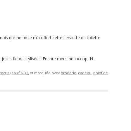
mois qu’une amie m’a offert cette serviette de toilette
 jolies fleurs stylisées! Encore merci beaucoup, N…
eçus (sauf ATC)
, et marquée avec
broderie
,
cadeau
,
point de