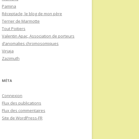
Pamina
Réceptacle, le blog de mon père
Terrier de Marmotte
Tout Poitiers
Valentin Apac, Association de porteurs
d’anomalies chromosomiques
Virjaja
Zazimuth
MÉTA
Connexion
Flux des publications
Flux des commentaires
Site de WordPress-FR