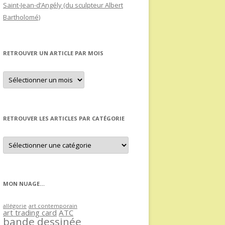
Saint-Jean-d’Angély (du sculpteur Albert
Bartholomé)
RETROUVER UN ARTICLE PAR MOIS
Retrouver
un
article
par
mois
RETROUVER LES ARTICLES PAR CATÉGORIE
Retrouver
les
articles
par
catégorie
MON NUAGE…
allégorie
art contemporain
art trading card
ATC
bande dessinée