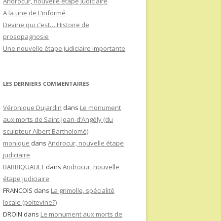
Androcur, nouvelle étape judiciaire
A la une de L’informé
Devine qui c’est… Histoire de
prosopagnosie
Une nouvelle étape judiciaire importante
LES DERNIERS COMMENTAIRES
Véronique Dujardin
dans
Le monument
aux morts de Saint-Jean-d’Angély (du
sculpteur Albert Bartholomé)
monique
dans
Androcur, nouvelle étape
judiciaire
BARRIQUAULT
dans
Androcur, nouvelle
étape judiciaire
FRANCOIS
dans
La grimolle, spécialité
locale (poitevine?)
DROIN
dans
Le monument aux morts de