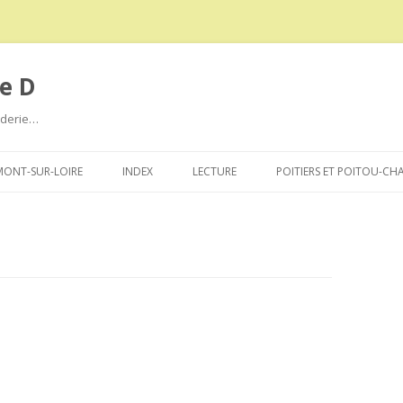
e D
roderie…
Aller
au
ONT-SUR-LOIRE
INDEX
LECTURE
POITIERS ET POITOU-CH
contenu