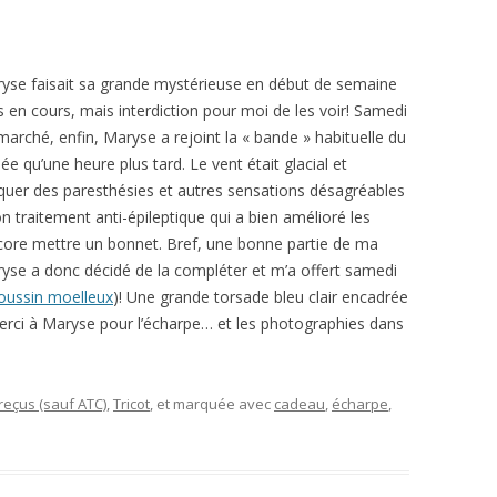
yse faisait sa grande mystérieuse en début de semaine
s en cours, mais interdiction pour moi de les voir! Samedi
marché, enfin, Maryse a rejoint la « bande » habituelle du
lée qu’une heure plus tard. Le vent était glacial et
quer des paresthésies et autres sensations désagréables
n traitement anti-épileptique qui a bien amélioré les
core mettre un bonnet. Bref, une bonne partie de ma
aryse a donc décidé de la compléter et m’a offert samedi
oussin moelleux
)! Une grande torsade bleu clair encadrée
erci à Maryse pour l’écharpe… et les photographies dans
eçus (sauf ATC)
,
Tricot
, et marquée avec
cadeau
,
écharpe
,