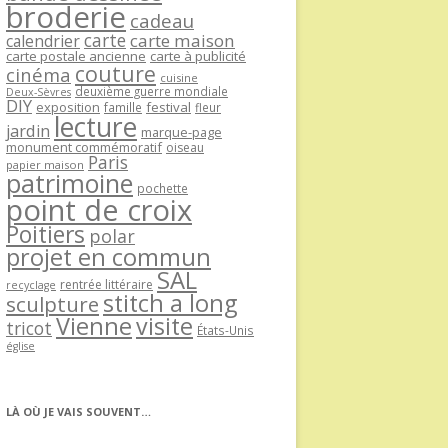
broderie
cadeau
carte
carte maison
calendrier
carte postale ancienne
carte à publicité
couture
cinéma
cuisine
deuxième guerre mondiale
Deux-Sèvres
DIY
exposition
festival
famille
fleur
lecture
jardin
marque-page
monument commémoratif
oiseau
Paris
papier maison
patrimoine
pochette
point de croix
Poitiers
polar
projet en commun
SAL
rentrée littéraire
recyclage
stitch a long
sculpture
Vienne
visite
tricot
États-Unis
église
LÀ OÙ JE VAIS SOUVENT…