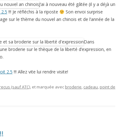
J’ai à nouveau été gâtée (il y a déjà un
 2.5
!!! Je réfléchis à la riposte
Son envoi surprise
ge sur le thème du nouvel an chinois et de l’année de la
Dans
une broderie sur le thèque de la liberté d’expression, en
o.
oit 2.5
!!! Allez vite lui rendre visite!
eçus (sauf ATC)
, et marquée avec
broderie
,
cadeau
,
point de
!!