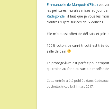
Emmanuelle (le Marquoir d’Élise)
est ven
les peintures murales mises au jour da
Radegonde
: il faut que je vous les mo
d’autres sujets sur ces deux édifices.
Elle m’a aussi offert de délicats et jolis 
100% coton, ce carré tricoté est très d
salle de bain
Le protège-livre est parfait pour emport
qui traîne au fond du sac! Ce modèle de 
Cette entrée a été publiée dans
Cadeaux r
pochette
,
tricot
, le
31 mars 2017
.