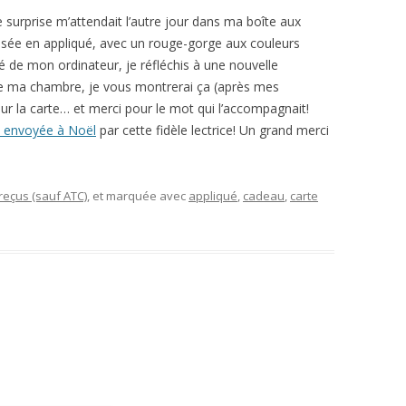
 surprise m’attendait l’autre jour dans ma boîte aux
éalisée en appliqué, avec un rouge-gorge aux couleurs
ôté de mon ordinateur, je réfléchis à une nouvelle
ie ma chambre, je vous montrerai ça (après mes
r la carte… et merci pour le mot qui l’accompagnait!
le envoyée à Noël
par cette fidèle lectrice! Un grand merci
eçus (sauf ATC)
, et marquée avec
appliqué
,
cadeau
,
carte