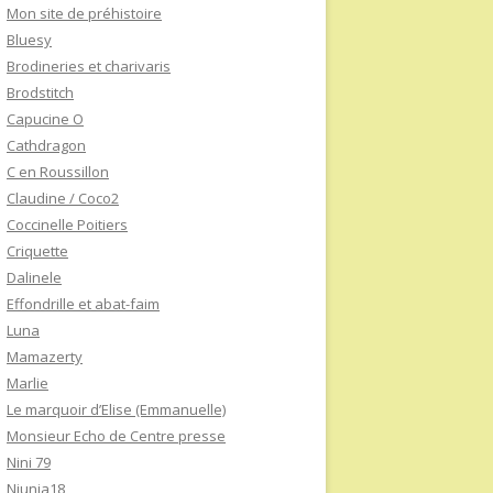
Mon site de préhistoire
Bluesy
Brodineries et charivaris
Brodstitch
Capucine O
Cathdragon
C en Roussillon
Claudine / Coco2
Coccinelle Poitiers
Criquette
Dalinele
Effondrille et abat-faim
Luna
Mamazerty
Marlie
Le marquoir d’Elise (Emmanuelle)
Monsieur Echo de Centre presse
Nini 79
Niunia18