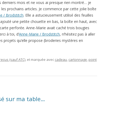
ces derniers mois et ne vous ai presque rien montré… je
 les prochains articles. Je commence par cette jolie boîte
e / Brodstitch
. Elle a astucieusement utilisé des feuilles
ajouté une petite chouette en bas, la boîte en haut, avec
carte perforée. Anne-Marie avait caché trois bougies
ci à toi, d’
Anne-Marie / Brodstitch
, n’hésitez pas à aller
 les projets qu’elle propose (broderies mystères en
eçus (sauf ATC)
, et marquée avec
cadeau
,
cartonnage
,
point
sé sur ma table…