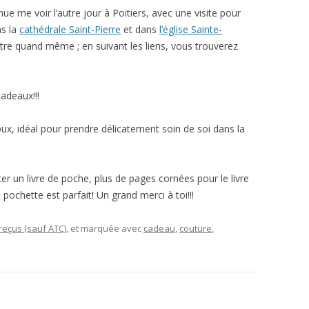
ue me voir l’autre jour à Poitiers, avec une visite pour
ns la
cathédrale Saint-Pierre
et dans
l’église Sainte-
ntre quand même ; en suivant les liens, vous trouverez
cadeaux!!!
oux, idéal pour prendre délicatement soin de soi dans la
er un livre de poche, plus de pages cornées pour le livre
pochette est parfait! Un grand merci à toi!!!
eçus (sauf ATC)
, et marquée avec
cadeau
,
couture
,