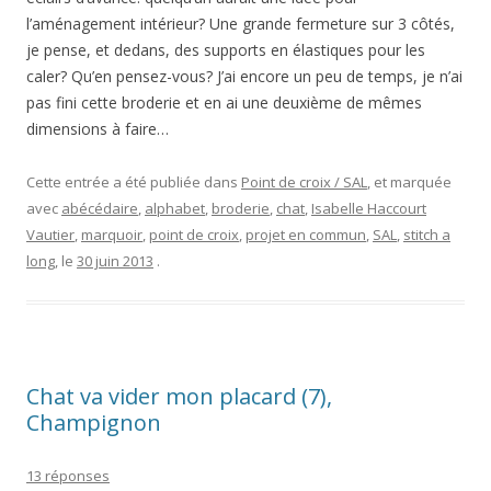
l’aménagement intérieur? Une grande fermeture sur 3 côtés,
je pense, et dedans, des supports en élastiques pour les
caler? Qu’en pensez-vous? J’ai encore un peu de temps, je n’ai
pas fini cette broderie et en ai une deuxième de mêmes
dimensions à faire…
Cette entrée a été publiée dans
Point de croix / SAL
, et marquée
avec
abécédaire
,
alphabet
,
broderie
,
chat
,
Isabelle Haccourt
Vautier
,
marquoir
,
point de croix
,
projet en commun
,
SAL
,
stitch a
long
, le
30 juin 2013
.
Chat va vider mon placard (7),
Champignon
13 réponses