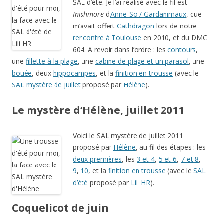
SAL d’été. Je l’ai réalisé avec le fil est
Inishmore
d’
Anne-So / Gardanimaux
, que
m’avait offert
Cathdragon
lors de notre
rencontre à Toulouse
en 2010, et du DMC
604. A revoir dans l’ordre : les
contours
,
une
fillette à la plage
, une
cabine de plage et un parasol
, une
bouée
, deux
hippocampes
, et la
finition en trousse
(avec le
SAL mystère de juillet
proposé par
Hélène
).
Le mystère d’Hélène, juillet 2011
Voici le SAL mystère de juillet 2011
proposé par
Hélène
, au fil des étapes : les
deux premières
, les
3 et 4
,
5 et 6
,
7 et 8
,
9
,
10
, et la
finition en trousse
(avec le
SAL
d’été
proposé par
Lili HR
).
Coquelicot de juin