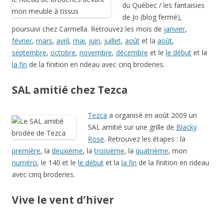
du Québec / les fantaisies
de Jo (blog fermé),
poursuivi chez Carmella. Retrouvez les mois de
janvier
,
février
,
mars
,
avril
,
mai
,
juin
,
juillet
,
août
et la
août
,
septembre
,
octobre
,
novembre
,
décembre
et le
le début
et la
la fin
de la finition en rideau avec cinq broderies.
SAL amitié chez Tezca
Tezca
a organisé en août 2009 un
SAL amitié sur une grille de
Blacky
Rose
. Retrouvez les étapes : la
première
, la
deuxième
, la
troisième
, la
quatrième
, mon
numéro
, le 140 et le
le début
et la
la fin
de la finition en rideau
avec cinq broderies.
Vive le vent d’hiver