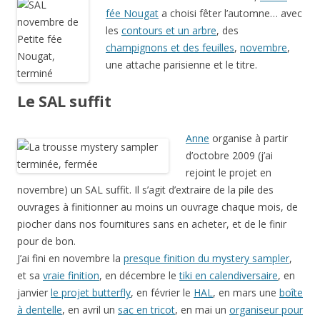
fée Nougat
a choisi fêter l’automne… avec
les
contours et un arbre
, des
champignons et des feuilles
,
novembre
,
une attache parisienne et le titre.
Le SAL suffit
Anne
organise à partir
d’octobre 2009 (j’ai
rejoint le projet en
novembre) un SAL suffit. Il s’agit d’extraire de la pile des
ouvrages à finitionner au moins un ouvrage chaque mois, de
piocher dans nos fournitures sans en acheter, et de le finir
pour de bon.
J’ai fini en novembre la
presque finition du mystery sampler
,
et sa
vraie finition
, en décembre le
tiki en calendiversaire
, en
janvier
le projet butterfly
, en février le
HAL
, en mars une
boîte
à dentelle
, en avril un
sac en tricot
, en mai un
organiseur pour