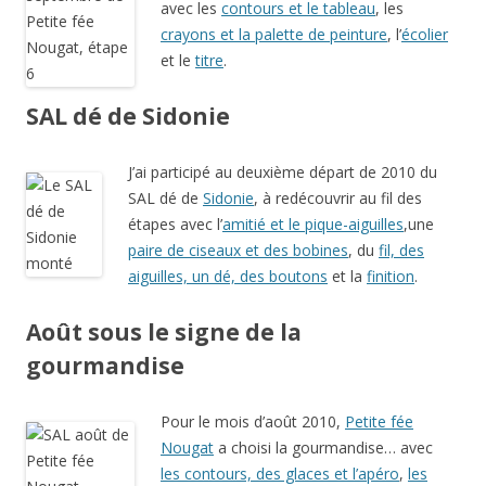
avec les
contours et le tableau
, les
crayons et la palette de peinture
, l’
écolier
et le
titre
.
SAL dé de Sidonie
J’ai participé au deuxième départ de 2010 du
SAL dé de
Sidonie
, à redécouvrir au fil des
étapes avec l’
amitié et le pique-aiguilles
,une
paire de ciseaux et des bobines
, du
fil, des
aiguilles, un dé, des boutons
et la
finition
.
Août sous le signe de la
gourmandise
Pour le mois d’août 2010,
Petite fée
Nougat
a choisi la gourmandise… avec
les contours, des glaces et l’apéro
,
les