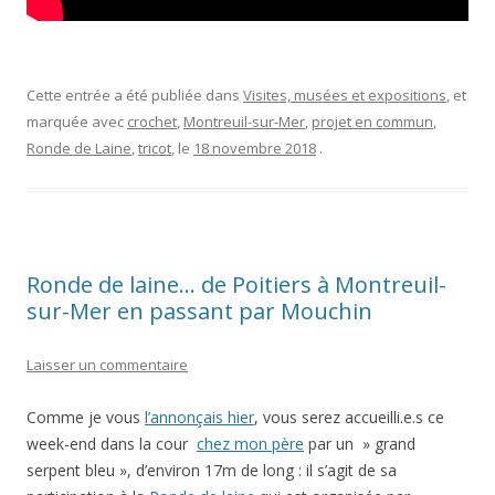
Cette entrée a été publiée dans
Visites, musées et expositions
, et
marquée avec
crochet
,
Montreuil-sur-Mer
,
projet en commun
,
Ronde de Laine
,
tricot
, le
18 novembre 2018
.
Ronde de laine… de Poitiers à Montreuil-
sur-Mer en passant par Mouchin
Laisser un commentaire
Comme je vous
l’annonçais hier
, vous serez accueilli.e.s ce
week-end dans la cour
chez mon père
par un » grand
serpent bleu », d’environ 17m de long : il s’agit de sa