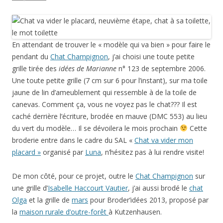
En attendant de trouver le « modèle qui va bien » pour faire le
pendant du
Chat Champignon
, j’ai choisi une toute petite
grille tirée des
idées de Marianne
n° 123 de septembre 2006.
Une toute petite grille (7 cm sur 6 pour l’instant), sur ma toile
jaune de lin d’ameublement qui ressemble à de la toile de
canevas. Comment ça, vous ne voyez pas le chat??? Il est
caché derrière l’écriture, brodée en mauve (DMC 553) au lieu
du vert du modèle… Il se dévoilera le mois prochain
Cette
broderie entre dans le cadre du SAL «
Chat va vider mon
placard »
organisé par
Luna
, n’hésitez pas à lui rendre visite!
De mon côté, pour ce projet, outre le
Chat Champignon
sur
une grille d’
Isabelle Haccourt Vautier
, j’ai aussi brodé le
chat
Olga
et la grille de
mars
pour Broder’idées 2013, proposé par
la
maison rurale d’outre-forêt
à Kutzenhausen.