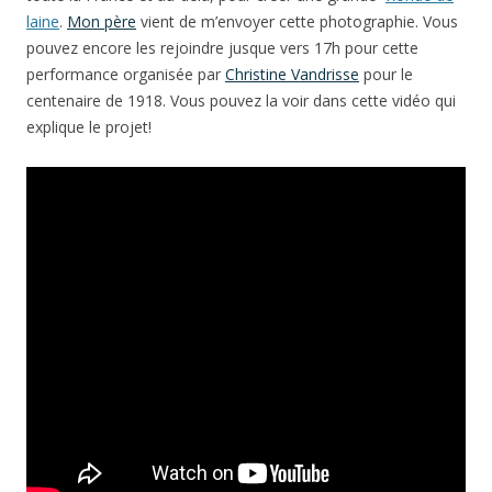
laine
.
Mon père
vient de m’envoyer cette photographie. Vous
pouvez encore les rejoindre jusque vers 17h pour cette
performance organisée
par
Christine Vandrisse
pour le
centenaire de 1918.
Vous pouvez la voir dans cette vidéo qui
explique le projet!