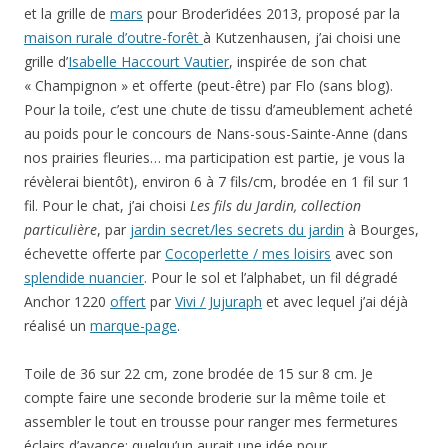
et la grille de
mars
pour Broder’idées 2013, proposé par la
maison rurale d’outre-forêt
à Kutzenhausen, j’ai choisi une
grille d’
Isabelle Haccourt Vautier
, inspirée de son chat
« Champignon » et offerte (peut-être) par Flo (sans blog).
Pour la toile, c’est une chute de tissu d’ameublement acheté
au poids pour le concours de Nans-sous-Sainte-Anne (dans
nos prairies fleuries… ma participation est partie, je vous la
révèlerai bientôt), environ 6 à 7 fils/cm, brodée en 1 fil sur 1
fil. Pour le chat, j’ai choisi
Les fils du Jardin, collection
particulière
, par
jardin secret/les secrets du jardin
à Bourges,
échevette offerte par
Cocoperlette / mes loisirs
avec son
splendide nuancier
. Pour le sol et l’alphabet, un fil dégradé
Anchor 1220
offert
par
Vivi / Jujuraph
et avec lequel j’ai déjà
réalisé un
marque-page
.
Toile de 36 sur 22 cm, zone brodée de 15 sur 8 cm. Je
compte faire une seconde broderie sur la même toile et
assembler le tout en trousse pour ranger mes fermetures
éclairs d’avance: quelqu’un aurait une idée pour