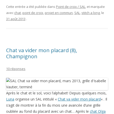
Cette entrée a été publiée dans
Point de croix / SAL
, et marquée
avec
chat
,
point de croix
,
projet en commun
,
SAL
,
stitch a long
, le
31 août 2013
.
Chat va vider mon placard (8),
Champignon
10 réponses
Après le chat et le sol, voici l’alphabet! Depuis quelques mois,
Luna
organise un SAL intitulé «
Chat va vider mon placard
« . Il
s’agit de montrer à la fin du mois une avancée d’une grille
oubliée au fond du placard avec un chat… Après le
chat Olga