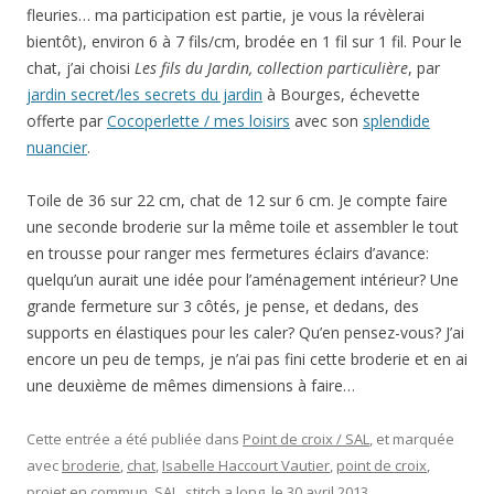
fleuries… ma participation est partie, je vous la révèlerai
bientôt), environ 6 à 7 fils/cm, brodée en 1 fil sur 1 fil. Pour le
chat, j’ai choisi
Les fils du Jardin, collection particulière
, par
jardin secret/les secrets du jardin
à Bourges, échevette
offerte par
Cocoperlette / mes loisirs
avec son
splendide
nuancier
.
Toile de 36 sur 22 cm, chat de 12 sur 6 cm. Je compte faire
une seconde broderie sur la même toile et assembler le tout
en trousse pour ranger mes fermetures éclairs d’avance:
quelqu’un aurait une idée pour l’aménagement intérieur? Une
grande fermeture sur 3 côtés, je pense, et dedans, des
supports en élastiques pour les caler? Qu’en pensez-vous? J’ai
encore un peu de temps, je n’ai pas fini cette broderie et en ai
une deuxième de mêmes dimensions à faire…
Cette entrée a été publiée dans
Point de croix / SAL
, et marquée
avec
broderie
,
chat
,
Isabelle Haccourt Vautier
,
point de croix
,
projet en commun
,
SAL
,
stitch a long
, le
30 avril 2013
.