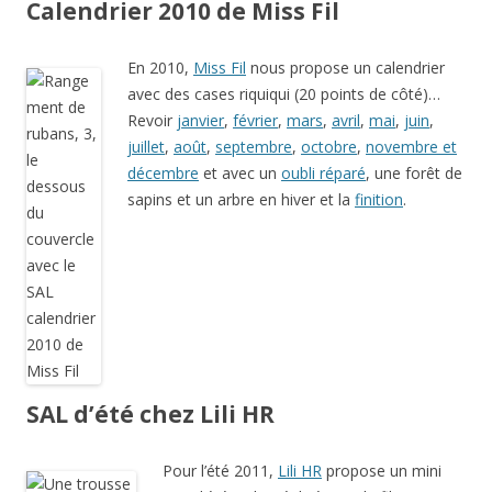
Calendrier 2010 de Miss Fil
En 2010,
Miss Fil
nous propose un calendrier
avec des cases riquiqui (20 points de côté)…
Revoir
janvier
,
février
,
mars
,
avril
,
mai
,
juin
,
juillet
,
août
,
septembre
,
octobre
,
novembre et
décembre
et avec un
oubli réparé
, une forêt de
sapins et un arbre en hiver et la
finition
.
SAL d’été chez Lili HR
Pour l’été 2011,
Lili HR
propose un mini