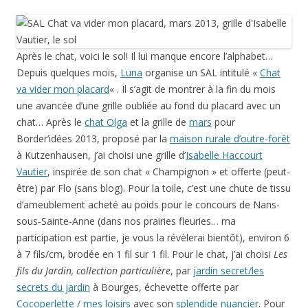
Après le chat, voici le sol! Il lui manque encore l’alphabet…
Depuis quelques mois,
Luna
organise un SAL intitulé «
Chat
va vider mon placard
« . Il s’agit de montrer à la fin du mois
une avancée d’une grille oubliée au fond du placard avec un
chat… Après le
chat Olga
et la grille de
mars
pour
Border’idées 2013, proposé par la
maison rurale d’outre-forêt
à Kutzenhausen, j’ai choisi une grille d’
Isabelle Haccourt
Vautier
, inspirée de son chat « Champignon » et offerte (peut-
être) par Flo (sans blog). Pour la toile, c’est une chute de tissu
d’ameublement acheté au poids pour le concours de Nans-
sous-Sainte-Anne (dans nos prairies fleuries… ma
participation est partie, je vous la révèlerai bientôt), environ 6
à 7 fils/cm, brodée en 1 fil sur 1 fil. Pour le chat, j’ai choisi
Les
fils du Jardin, collection particulière
, par
jardin secret/les
secrets du jardin
à Bourges, échevette offerte par
Cocoperlette / mes loisirs
avec son
splendide nuancier
. Pour