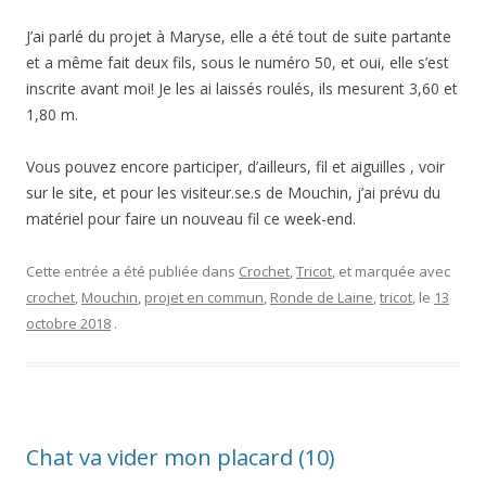
J’ai parlé du projet à Maryse, elle a été tout de suite partante
et a même fait deux fils, sous le numéro 50, et oui, elle s’est
inscrite avant moi! Je les ai laissés roulés, ils mesurent 3,60 et
1,80 m.
Vous pouvez encore participer, d’ailleurs, fil et aiguilles , voir
sur le site, et pour les visiteur.se.s de Mouchin, j’ai prévu du
matériel pour faire un nouveau fil ce week-end.
Cette entrée a été publiée dans
Crochet
,
Tricot
, et marquée avec
crochet
,
Mouchin
,
projet en commun
,
Ronde de Laine
,
tricot
, le
13
octobre 2018
.
Chat va vider mon placard (10)