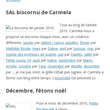
SAL biscornu de Carmela
Tout au long de l’année
2010, Carmela nous a
proposé un biscornu chaque mois, avec un créatrice
différente,
janvier
par
Valérie / talons aiguilles
,
février
par
Mathilde Brode
,
mars
par
Didine
,
avril
par
Sopsop
,
mai
, par
Sophie des bonheurs de Sophie
,
juin
par
Clarélis
,
juillet
par
Petite souris 74
,
août
par
Kaline
,
septembre
par
Marie-
Amélie
,
octobre
par
Tara
,
novembre
par
Aliselle
,
décembre
par … je n’ai pas noté, la grille n’était pas signée, et Carmela a
fermé son blog entre temps. L’
ensemble
est présenté ici.
Décembre, fêtons noël
Pour le mois de décembre 2010,
Petite
fée Nougat
a choisi