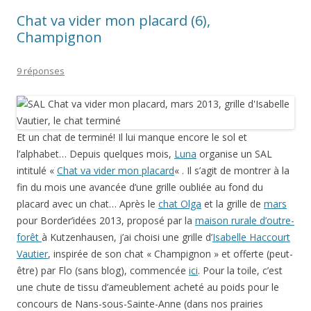
Chat va vider mon placard (6),
Champignon
9 réponses
Et un chat de terminé! Il lui manque encore le sol et
l’alphabet… Depuis quelques mois,
Luna
organise un SAL
intitulé «
Chat va vider mon placard
« . Il s’agit de montrer à la
fin du mois une avancée d’une grille oubliée au fond du
placard avec un chat… Après le
chat Olga
et la grille de
mars
pour Border’idées 2013, proposé par la
maison rurale d’outre-
forêt
à Kutzenhausen, j’ai choisi une grille d’
Isabelle Haccourt
Vautier
, inspirée de son chat « Champignon » et offerte (peut-
être) par Flo (sans blog), commencée
ici
. Pour la toile, c’est
une chute de tissu d’ameublement acheté au poids pour le
concours de Nans-sous-Sainte-Anne (dans nos prairies