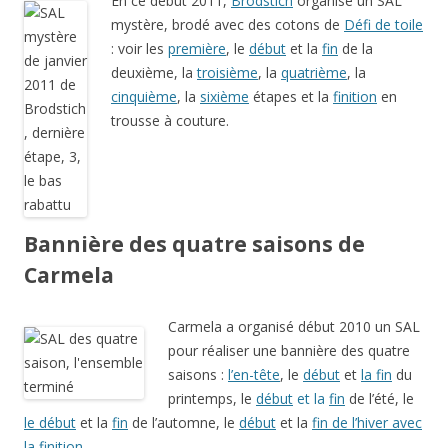
En ce début 2011,
Brodstich
organise un SAL
mystère, brodé avec des cotons de
Défi de toile
: voir les
première
, le
début
et la
fin
de la
deuxième, la
troisième
, la
quatrième
, la
cinquième
, la
sixième
étapes et la
finition
en
trousse à couture.
Bannière des quatre saisons de
Carmela
Carmela a organisé début 2010 un SAL
pour réaliser une bannière des quatre
saisons :
l’en-tête
, le
début
et
la fin
du
printemps, le
début
et la
fin
de l’été, le
le début
et la
fin
de l’automne, le
début
et la
fin de l’hiver avec
la finition
.