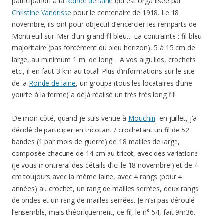
participation à la
Ronde de laine
qui est organisée par
Christine Vandrisse
pour le centenaire de 1918. Le 18
novembre, ils ont pour objectif d’encercler les remparts de
Montreuil-sur-Mer d’un grand fil bleu… La contrainte : fil bleu
majoritaire (pas forcément du bleu horizon), 5 à 15 cm de
large, au minimum 1 m de long… A vos aiguilles, crochets
etc., il en faut 3 km au total! Plus d’informations sur le site
de la
Ronde de laine
, un groupe (tous les locataires d’une
yourte à la ferme) a déjà réalisé un très très long fil!
De mon côté, quand je suis venue à
Mouchin
en juillet, j’ai
décidé de participer en tricotant / crochetant un fil de 52
bandes (1 par mois de guerre) de 18 mailles de large,
composée chacune de 14 cm au tricot, avec des variations
(je vous montrerai des détails d’ici le 18 novembre!) et de 4
cm toujours avec la même laine, avec 4 rangs (pour 4
années) au crochet, un rang de mailles serrées, deux rangs
de brides et un rang de mailles serrées. Je n’ai pas déroulé
l’ensemble, mais théoriquement, ce fil, le n° 54,
fait 9m36.