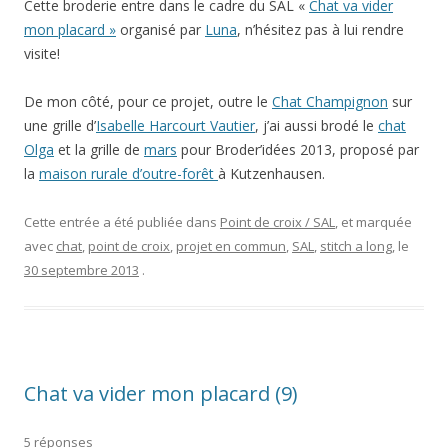
Cette broderie entre dans le cadre du SAL «
Chat va vider
mon placard »
organisé par
Luna
, n’hésitez pas à lui rendre
visite!
De mon côté, pour ce projet, outre le
Chat Champignon
sur
une grille d’
Isabelle Harcourt Vautier
, j’ai aussi brodé le
chat
Olga
et la grille de
mars
pour Broder’idées 2013, proposé par
la
maison rurale d’outre-forêt
à Kutzenhausen.
Cette entrée a été publiée dans
Point de croix / SAL
, et marquée
avec
chat
,
point de croix
,
projet en commun
,
SAL
,
stitch a long
, le
30 septembre 2013
.
Chat va vider mon placard (9)
5 réponses