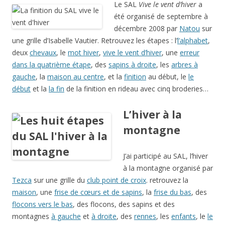
Le SAL
Vive le vent d’hiver
a
été organisé de septembre à
décembre 2008 par
Natou
sur
une grille d’Isabelle Vautier. Retrouvez les étapes : l’
l’alphabet
,
deux
chevaux
, le
mot hiver
,
vive le vent d’hiver
, une
erreur
dans la quatrième étape
, des
sapins à droite
, les
arbres à
gauche
, la
maison au centre
, et la
finition
au début, le
le
début
et la
la fin
de la finition en rideau avec cinq broderies…
L’hiver à la
montagne
J’ai participé au SAL, l’hiver
à la montagne organisé par
Tezca
sur une grille du
club point de croix
. retrouvez la
maison
, une
frise de cœurs et de sapins
, la
frise du bas
, des
flocons vers le bas
, des flocons, des sapins et des
montagnes
à gauche
et
à droite
, des
rennes
, les
enfants
, le
le