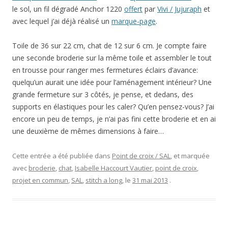
le sol, un fil dégradé Anchor 1220
offert
par
Vivi / Jujuraph
et
avec lequel j’ai déjà réalisé un
marque-page
.
Toile de 36 sur 22 cm, chat de 12 sur 6 cm. Je compte faire
une seconde broderie sur la même toile et assembler le tout
en trousse pour ranger mes fermetures éclairs d’avance:
quelqu’un aurait une idée pour l’aménagement intérieur? Une
grande fermeture sur 3 côtés, je pense, et dedans, des
supports en élastiques pour les caler? Qu’en pensez-vous? J’ai
encore un peu de temps, je n’ai pas fini cette broderie et en ai
une deuxième de mêmes dimensions à faire…
Cette entrée a été publiée dans
Point de croix / SAL
, et marquée
avec
broderie
,
chat
,
Isabelle Haccourt Vautier
,
point de croix
,
projet en commun
,
SAL
,
stitch a long
, le
31 mai 2013
.