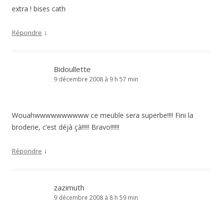
extra ! bises cath
↓
Répondre
Bidoullette
9 décembre 2008 à 9 h 57 min
Wouahwwwwwwwwww ce meuble sera superbe!!!! Fini la
broderie, c’est déjà çà!!!!! Bravo!!!!!!
↓
Répondre
zazimuth
9 décembre 2008 à 8 h 59 min