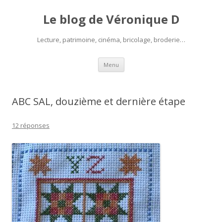
Le blog de Véronique D
Lecture, patrimoine, cinéma, bricolage, broderie…
Aller
Menu
au
contenu
ABC SAL, douzième et dernière étape
12 réponses