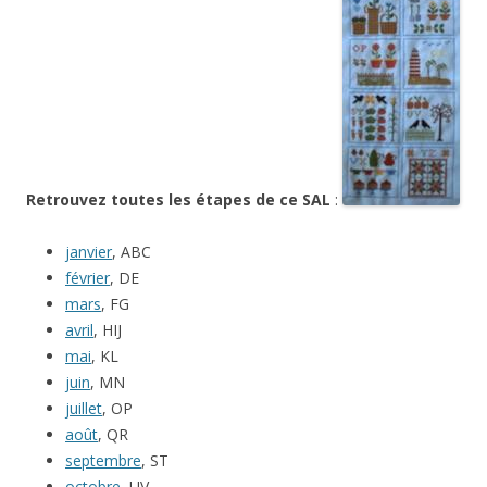
Retrouvez toutes les étapes de ce SAL
:
janvier
, ABC
février
, DE
mars
, FG
avril
, HIJ
mai
, KL
juin
, MN
juillet
, OP
août
, QR
septembre
, ST
octobre
, UV