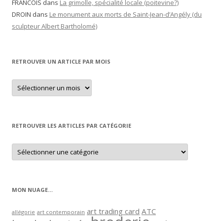
FRANCOIS
dans
La grimolle, spécialité locale (poitevine?)
DROIN
dans
Le monument aux morts de Saint-Jean-d’Angély (du
sculpteur Albert Bartholomé)
RETROUVER UN ARTICLE PAR MOIS
Retrouver
un
article
par
mois
RETROUVER LES ARTICLES PAR CATÉGORIE
Retrouver
les
articles
par
catégorie
MON NUAGE…
art trading card
ATC
allégorie
art contemporain