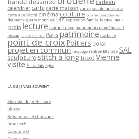
broderie
bande dessinée
cadeau
carte
carte maison
calendrier
carte postale ancienne
couture
cinéma
carte à publicité
cuisine
Deux-Sèvres
DIY
exposition
festival
famille
deuxième guerre mondiale
fleur
lecture
jardin
marque-page
monument commémoratif
patrimoine
Paris
oiseau
papier maison
pochette
point de croix
Poitiers
polar
projet en commun
SAL
rentrée littéraire
recyclage
stitch a long
Vienne
sculpture
tricot
visite
États-Unis
église
LÀ OÙ JE VAIS SOUVENT…
Mon site de préhistoire
Bluesy
Brodineries et charivaris
Brodstitch
Capucine O
Cathdragon