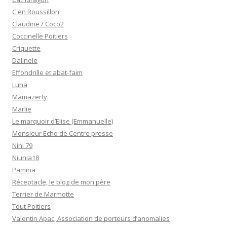
C en Roussillon
Claudine / Coco2
Coccinelle Poitiers
Criquette
Dalinele
Effondrille et abat-faim
Luna
Mamazerty
Marlie
Le marquoir d’Elise (Emmanuelle)
Monsieur Echo de Centre presse
Nini 79
Niunia18
Pamina
Réceptacle, le blog de mon père
Terrier de Marmotte
Tout Poitiers
Valentin Apac, Association de porteurs d’anomalies