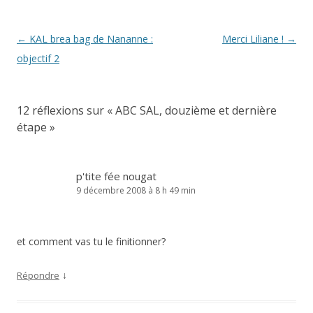
Navigation
←
KAL brea bag de Nananne :
Merci Liliane !
→
des
objectif 2
articles
12 réflexions sur «
ABC SAL, douzième et dernière
étape
»
p'tite fée nougat
9 décembre 2008 à 8 h 49 min
et comment vas tu le finitionner?
↓
Répondre