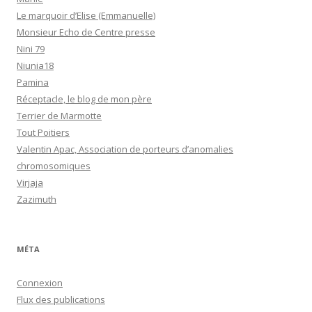
Le marquoir d’Elise (Emmanuelle)
Monsieur Echo de Centre presse
Nini 79
Niunia18
Pamina
Réceptacle, le blog de mon père
Terrier de Marmotte
Tout Poitiers
Valentin Apac, Association de porteurs d’anomalies
chromosomiques
Virjaja
Zazimuth
MÉTA
Connexion
Flux des publications