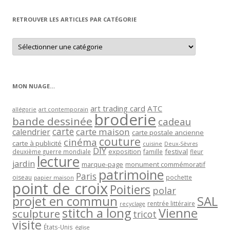
mois
RETROUVER LES ARTICLES PAR CATÉGORIE
Retrouver
les
articles
par
catégorie
MON NUAGE…
art trading card
ATC
allégorie
art contemporain
broderie
bande dessinée
cadeau
carte
carte maison
calendrier
carte postale ancienne
couture
cinéma
carte à publicité
cuisine
Deux-Sèvres
DIY
exposition
festival
famille
deuxième guerre mondiale
fleur
lecture
jardin
marque-page
monument commémoratif
patrimoine
Paris
oiseau
papier maison
pochette
point de croix
Poitiers
polar
projet en commun
SAL
rentrée littéraire
recyclage
stitch a long
Vienne
sculpture
tricot
visite
États-Unis
église