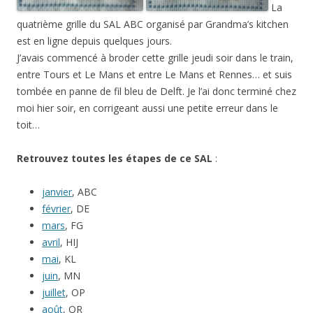
La
quatrième grille du SAL ABC organisé par Grandma’s kitchen
est en ligne depuis quelques jours.
J’avais commencé à broder cette grille jeudi soir dans le train,
entre Tours et Le Mans et entre Le Mans et Rennes… et suis
tombée en panne de fil bleu de Delft. Je l’ai donc terminé chez
moi hier soir, en corrigeant aussi une petite erreur dans le
toit…
Retrouvez toutes les étapes de ce SAL
:
janvier
, ABC
février
, DE
mars
, FG
avril
, HIJ
mai
, KL
juin
, MN
juillet
, OP
août
, QR