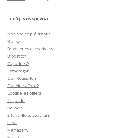
LÀ OÙ JE VAIS SOUVENT…
Mon site de préhistoire
Bluesy
Brodineries et charivaris
Brodstitch
Capucine O
Cathdragon
C en Roussillon
Claudine / Coco2
Coccinelle Poitiers
Criquette
Dalinele
Effondrille et abat-faim
Luna
Mamazerty
Marlie