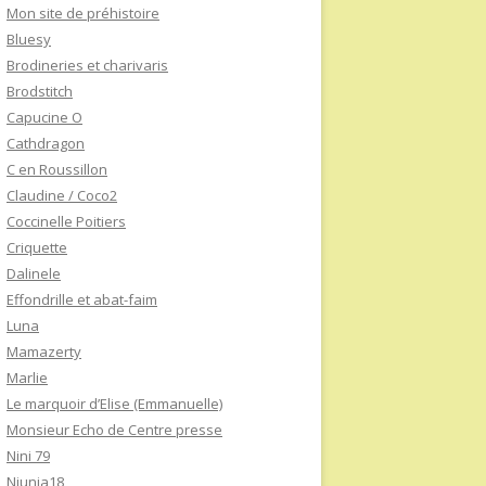
Mon site de préhistoire
Bluesy
Brodineries et charivaris
Brodstitch
Capucine O
Cathdragon
C en Roussillon
Claudine / Coco2
Coccinelle Poitiers
Criquette
Dalinele
Effondrille et abat-faim
Luna
Mamazerty
Marlie
Le marquoir d’Elise (Emmanuelle)
Monsieur Echo de Centre presse
Nini 79
Niunia18