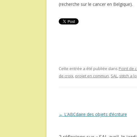
(recherche sur le cancer en Belgique).
Cette entrée a été publiée dans
Point de c
de croix
,
projet en commun
,
SAL
,
stitch a l
Navigation
←
L’ABCdaire des objets d’écriture
des
articles