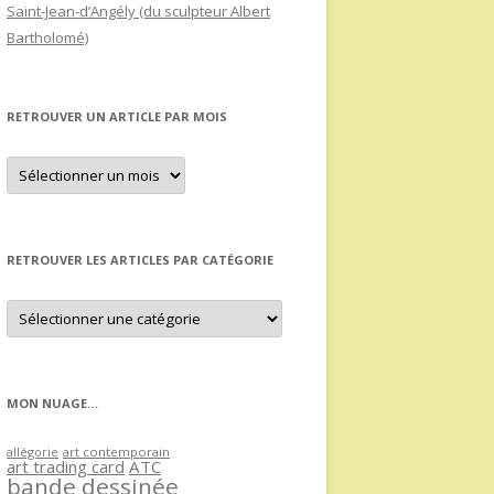
Saint-Jean-d’Angély (du sculpteur Albert
Bartholomé)
RETROUVER UN ARTICLE PAR MOIS
Retrouver
un
article
par
mois
RETROUVER LES ARTICLES PAR CATÉGORIE
Retrouver
les
articles
par
catégorie
MON NUAGE…
allégorie
art contemporain
art trading card
ATC
bande dessinée