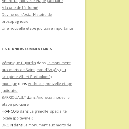
Androcur, nouvelle étape judiciaire
A la une de L’informé
Devine qui c’est… Histoire de
prosopagnosie
Une nouvelle étape judiciaire importante
LES DERNIERS COMMENTAIRES
Véronique Dujardin
dans
Le monument
aux morts de Saint-Jean-d’Angély (du
sculpteur Albert Bartholomé)
monique
dans
Androcur, nouvelle étape
judiciaire
BARRIQUAULT
dans
Androcur, nouvelle
étape judiciaire
FRANCOIS
dans
La grimolle, spécialité
locale (poitevine?)
DROIN
dans
Le monument aux morts de