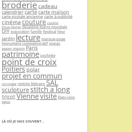
broderie
cadeau
carte
carte maison
calendrier
carte postale ancienne
carte à publicité
couture
cinéma
cuisine
deuxième guerre mondiale
Deux-Sèvres
DIY
exposition
festival
famille
fleur
lecture
jardin
marque-page
monument commémoratif
oiseau
Paris
papier maison
patrimoine
pochette
point de croix
Poitiers
polar
projet en commun
SAL
rentrée littéraire
recyclage
stitch a long
sculpture
Vienne
visite
tricot
États-Unis
église
LÀ OÙ JE VAIS SOUVENT…