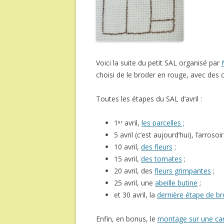
Voici la suite du petit SAL organisé par
choisi de le broder en rouge, avec des c
Toutes les étapes du SAL d’avril :
1
avril,
les parcelles ;
er
5 avril (c’est aujourd’hui), l’arroso
10 avril,
des fleurs
;
15 avril,
des tomates
;
20 avril, des
fleurs grimpantes
;
25 avril, une
abeille butine
;
et 30 avril, la
dernière étape de br
Enfin, en bonus, le
montage sur une ca