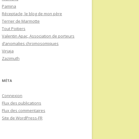
Pamina
Réceptacle, le blog de mon père
Terrier de Marmotte
Tout Poitiers
Valentin Apac, Association de porteurs
d’anomalies chromosomiques
Virjaja
Zazimuth
MÉTA
Connexion
Flux des publications
Flux des commentaires
Site de WordPress-FR