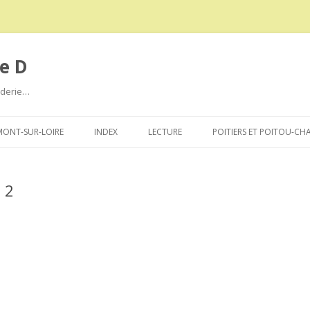
e D
roderie…
Aller
au
ONT-SUR-LOIRE
INDEX
LECTURE
POITIERS ET POITOU-CH
contenu
e 2