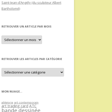
Saint-Jean-d’Angély (du sculpteur Albert
Bartholomé)
RETROUVER UN ARTICLE PAR MOIS
Retrouver
un
article
par
mois
RETROUVER LES ARTICLES PAR CATÉGORIE
Retrouver
les
articles
par
catégorie
MON NUAGE…
allégorie
art contemporain
art trading card
ATC
bande dessinée