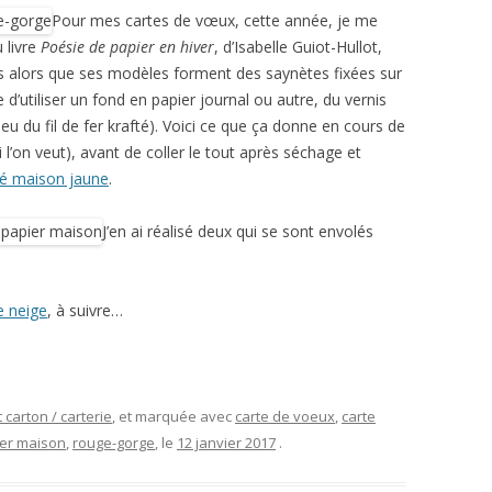
Pour mes cartes de vœux, cette année, je me
 livre
Poésie de papier en hiver
, d’Isabelle Guiot-Hullot,
s alors que ses modèles forment des saynètes fixées sur
ée d’utiliser un fond en papier journal ou autre, du vernis
lieu du fil de fer krafté). Voici ce que ça donne en cours de
 l’on veut), avant de coller le tout après séchage et
lé maison jaune
.
J’en ai réalisé deux qui se sont envolés
 neige
, à suivre…
 carton / carterie
, et marquée avec
carte de voeux
,
carte
er maison
,
rouge-gorge
, le
12 janvier 2017
.