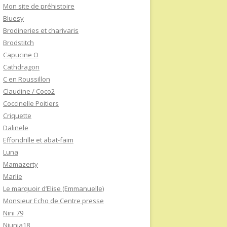
Mon site de préhistoire
Bluesy
Brodineries et charivaris
Brodstitch
Capucine O
Cathdragon
C en Roussillon
Claudine / Coco2
Coccinelle Poitiers
Criquette
Dalinele
Effondrille et abat-faim
Luna
Mamazerty
Marlie
Le marquoir d’Elise (Emmanuelle)
Monsieur Echo de Centre presse
Nini 79
Niunia18