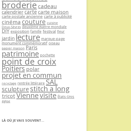
broderie
cadeau
carte
carte maison
calendrier
carte postale ancienne
carte à publicité
couture
cinéma
cuisine
deuxième guerre mondiale
Deux-Sèvres
DIY
exposition
festival
famille
fleur
lecture
jardin
marque-page
monument commémoratif
oiseau
Paris
papier maison
patrimoine
pochette
point de croix
Poitiers
polar
projet en commun
SAL
rentrée littéraire
recyclage
stitch a long
sculpture
Vienne
visite
tricot
États-Unis
église
LÀ OÙ JE VAIS SOUVENT…