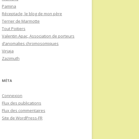
Pamina
Réceptacle, le blog de mon père
Terrier de Marmotte
Tout Poitiers
Valentin Apac, Association de porteurs
d’anomalies chromosomiques
Virjaja
Zazimuth
MÉTA
Connexion
Flux des publications
Flux des commentaires
Site de WordPress-FR