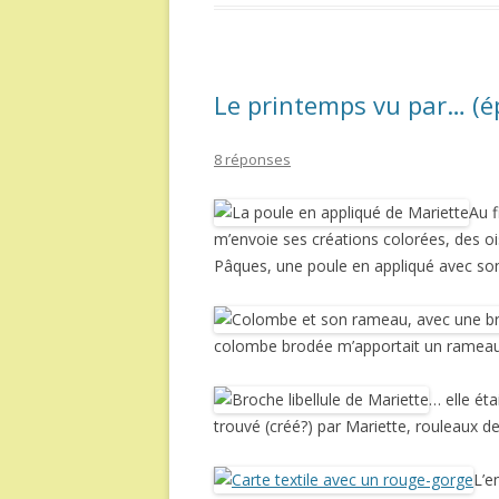
Le printemps vu par… (é
8 réponses
Au f
m’envoie ses créations colorées, des oi
Pâques, une poule en appliqué avec so
colombe brodée m’apportait un rameau
… elle ét
trouvé (créé?) par Mariette, rouleaux de
L’e