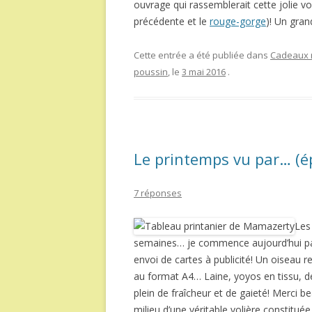
ouvrage qui rassemblerait cette jolie vol
précédente et le
rouge-gorge
)! Un gran
Cette entrée a été publiée dans
Cadeaux r
poussin
, le
3 mai 2016
.
Le printemps vu par… (é
7 réponses
Les
semaines… je commence aujourd’hui pa
envoi de cartes à publicité! Un oiseau 
au format A4… Laine, yoyos en tissu, de
plein de fraîcheur et de gaieté! Merci 
milieu d’une véritable volière constituée 