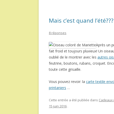
Mais c’est quand l’été???
8 réponses
Après un pr
fait froid et toujours pluvieux! Un oise
oublié de le montrer avec les
autres ois
feutrine, boutons, rubans, croquet. Enc
toute cette grisaille.
Vous pouvez revoir: la
carte textile en
printaniers
…
Cette entrée a été publiée dans
Cadeaux r
15 juin 2016
.