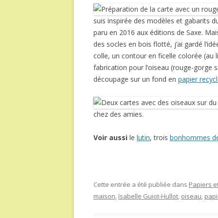
suis inspirée des modèles et gabarits du
paru en 2016 aux éditions de Saxe. Mai
des socles en bois flotté, j’ai gardé l’id
colle, un contour en ficelle colorée (au 
fabrication pour l’oiseau (rouge-gorge si
découpage sur un fond en
papier recyc
chez des amies.
Voir aussi
le
lutin
, trois
bonhommes de
Cette entrée a été publiée dans
Papiers et
maison
,
Isabelle Guiot-Hullot
,
oiseau
,
papi