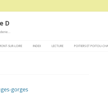
e D
roderie…
Aller
au
ONT-SUR-LOIRE
INDEX
LECTURE
POITIERS ET POITOU-CH
contenu
uges-gorges