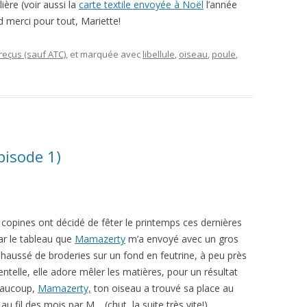
ière (voir aussi la
carte textile envoyée à Noël
l’année
d merci pour tout, Mariette!
eçus (sauf ATC)
, et marquée avec
libellule
,
oiseau
,
poule
,
pisode 1)
 copines ont décidé de fêter le printemps ces dernières
r le tableau que
Mamazerty
m’a envoyé avec un gros
rehaussé de broderies sur un fond en feutrine, à peu près
ntelle, elle adore mêler les matières, pour un résultat
beaucoup,
Mamazerty,
ton oiseau a trouvé sa place au
au fil des mois par M… (chut, la suite très vite!)