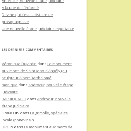
Androcur, nouvelle étape judiciaire
A la une de L’informé
Devine qui c’est… Histoire de
prosopagnosie
Une nouvelle étape judiciaire importante
LES DERNIERS COMMENTAIRES
Véronique Dujardin
dans
Le monument
aux morts de Saint-Jean-d’Angély (du
sculpteur Albert Bartholomé)
monique
dans
Androcur, nouvelle étape
judiciaire
BARRIQUAULT
dans
Androcur, nouvelle
étape judiciaire
FRANCOIS
dans
La grimolle, spécialité
locale (poitevine?)
DROIN
dans
Le monument aux morts de