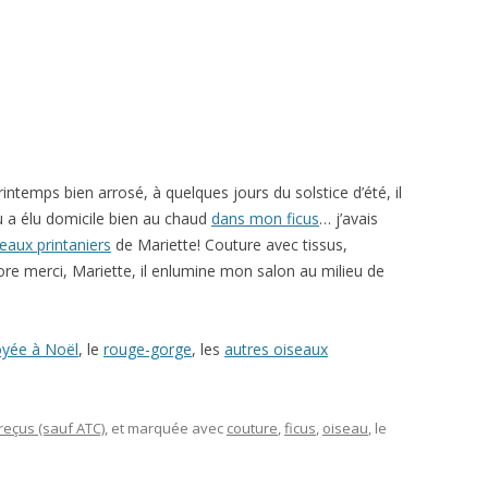
intemps bien arrosé, à quelques jours du solstice d’été, il
au a élu domicile bien au chaud
dans mon ficus
… j’avais
eaux printaniers
de Mariette! Couture avec tissus,
ore merci, Mariette, il enlumine mon salon au milieu de
voyée à Noël
, le
rouge-gorge
, les
autres oiseaux
eçus (sauf ATC)
, et marquée avec
couture
,
ficus
,
oiseau
, le