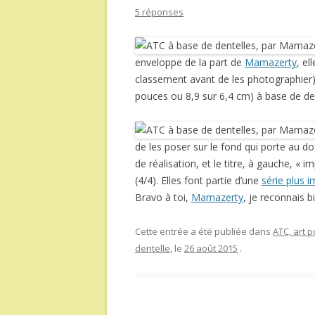
5 réponses
enveloppe de la part de
Mamazerty
, el
classement avant de les photographier) 
pouces ou 8,9 sur 6,4 cm) à base de de
de les poser sur le fond qui porte au do
de réalisation, et le titre, à gauche, « im
(4/4). Elles font partie d’une
série plus i
Bravo à toi,
Mamazerty
, je reconnais 
Cette entrée a été publiée dans
ATC, art p
dentelle
, le
26 août 2015
.