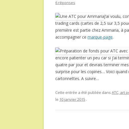
6 réponses
J’ai voulu, c
trading cards (cartes de 2,5 sur 3,5 p
première est partie chez Ammaria, à par
accompagner ce
marque-page
.
encore patienter un peu car si j’ai termi
quatre par jour et devrais terminer mes
surprise pour les copines… Voici quan
cartonnettes. A suivre…
Cette entrée a été publiée dans
ATC, art p
le
10 janvier 2015
.