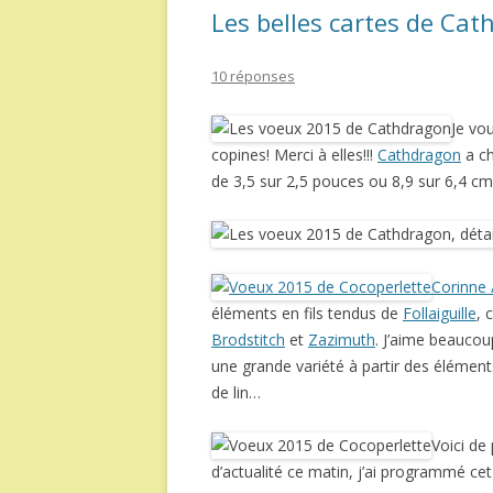
Les belles cartes de Cat
10 réponses
Je vo
copines! Merci à elles!!!
Cathdragon
a ch
de 3,5 sur 2,5 pouces ou 8,9 sur 6,4 cm)
Corinne 
éléments en fils tendus de
Follaiguille
,
Brodstitch
et
Zazimuth
. J’aime beaucou
une grande variété à partir des élément
de lin…
Voici de 
d’actualité ce matin, j’ai programmé cet 