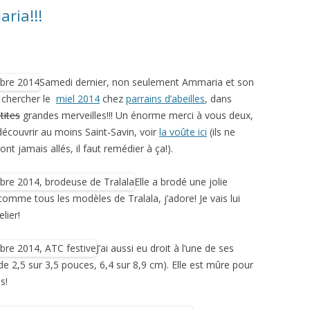
ria!!!
Samedi dernier, non seulement Ammaria et son
r chercher le
miel 2014
chez
parrains d’abeilles
, dans
tites
grandes merveilles!!! Un énorme merci à vous deux,
découvrir au moins Saint-Savin, voir
la voûte ici
(ils ne
ont jamais allés, il faut remédier à ça!).
Elle a brodé une jolie
omme tous les modèles de Tralala, j’adore! Je vais lui
lier!
J’ai aussi eu droit à l’une de ses
de 2,5 sur 3,5 pouces, 6,4 sur 8,9 cm). Elle est mûre pour
s!