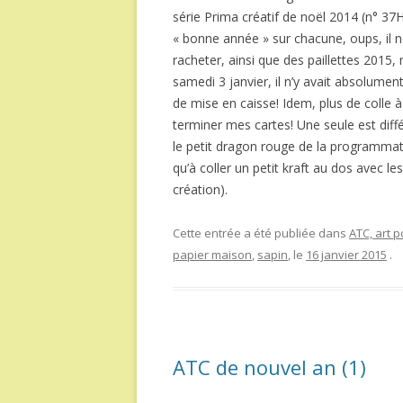
série Prima créatif de noël 2014 (n° 37H)
« bonne année » sur chacune, oups, il n
racheter, ainsi que des paillettes 2015
samedi 3 janvier, il n’y avait absolumen
de mise en caisse! Idem, plus de colle à 
terminer mes cartes! Une seule est diff
le petit dragon rouge de la programmat
qu’à coller un petit kraft au dos avec le
création).
Cette entrée a été publiée dans
ATC, art p
papier maison
,
sapin
, le
16 janvier 2015
.
ATC de nouvel an (1)