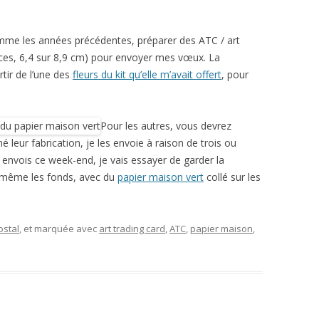
omme les années précédentes, préparer des ATC / art
ouces, 6,4 sur 8,9 cm) pour envoyer mes vœux. La
tir de l’une des
fleurs du kit qu’elle m’avait offert
, pour
Pour les autres, vous devrez
né leur fabrication, je les envoie à raison de trois ou
 envois ce week-end, je vais essayer de garder la
d même les fonds, avec du
papier maison vert
collé sur les
ostal
, et marquée avec
art trading card
,
ATC
,
papier maison
,