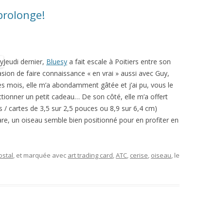
prolonge!
Jeudi dernier,
Bluesy
a fait escale à Poitiers entre son
asion de faire connaissance « en vrai » aussi avec Guy,
des mois, elle m’a abondamment gâtée et j’ai pu, vous le
fectionner un petit cadeau… De son côté, elle m’a offert
ds / cartes de 3,5 sur 2,5 pouces ou 8,9 sur 6,4 cm)
re, un oiseau semble bien positionné pour en profiter en
ostal
, et marquée avec
art trading card
,
ATC
,
cerise
,
oiseau
, le