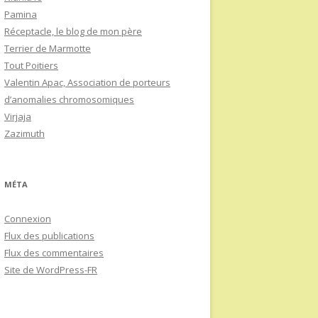
Pamina
Réceptacle, le blog de mon père
Terrier de Marmotte
Tout Poitiers
Valentin Apac, Association de porteurs
d’anomalies chromosomiques
Virjaja
Zazimuth
MÉTA
Connexion
Flux des publications
Flux des commentaires
Site de WordPress-FR