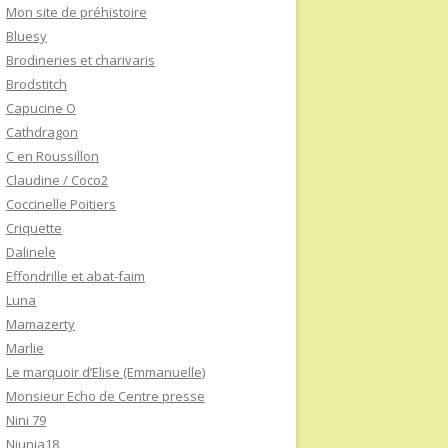
Mon site de préhistoire
Bluesy
Brodineries et charivaris
Brodstitch
Capucine O
Cathdragon
C en Roussillon
Claudine / Coco2
Coccinelle Poitiers
Criquette
Dalinele
Effondrille et abat-faim
Luna
Mamazerty
Marlie
Le marquoir d’Elise (Emmanuelle)
Monsieur Echo de Centre presse
Nini 79
Niunia18