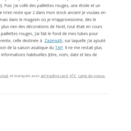
. Puis j’ai collé des paillettes rouges, une étoile et un
e m’en reste que 2 dans mon stock ancien! Je voulais en
, mais dans le magasin où je m’approvisionne, dès le
t plus rien des décorations de Noël, tout était en cours
paillettes rouges, j’ai fait le fond de mes tubes pour
érente, celle destinée à
Zazimuth
, sur laquelle j’ai ajouté
ion de la saison asiatique du
TAP
. Il ne me restait plus
s informations habituelles (titre, nom, date et lieu de
ostal
, et marquée avec
art trading card
,
ATC
,
carte de voeux
,