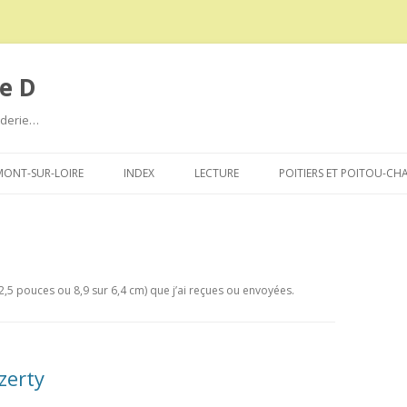
e D
roderie…
Aller
au
ONT-SUR-LOIRE
INDEX
LECTURE
POITIERS ET POITOU-CH
contenu
 2,5 pouces ou 8,9 sur 6,4 cm) que j’ai reçues ou envoyées.
zerty