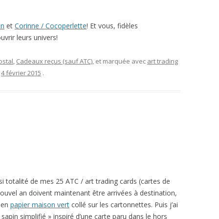
on
et
Corinne / Cocoperlette
! Et vous, fidèles
uvrir leurs univers!
ostal
,
Cadeaux reçus (sauf ATC)
, et marquée avec
art trading
e
4 février 2015
.
i totalité de mes 25 ATC / art trading cards (cartes de
nouvel an doivent maintenant être arrivées à destination,
en
papier maison vert
collé sur les cartonnettes. Puis j’ai
apin simplifié » inspiré d’une carte paru dans le hors