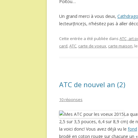
Poitou…
Un grand merci à vous deux,
Cathdrag
lecteur(trice)s, n’hésitez pas à aller déco
Cette entrée a été publiée dans
ATC, art p
card
,
ATC
,
carte de voeux
,
carte maison
, l
ATC de nouvel an (2)
10 réponses
La quas
2,5 sur 3,5 pouces, 6,4 sur 8,9 cm) de 
la voici donc! Vous avez déjà vu le
fond
brodé en coton rouge sur chacune un « s