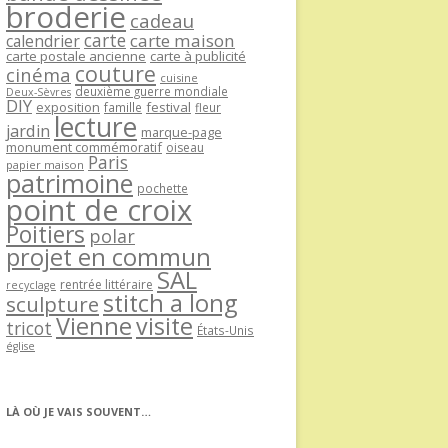
broderie
cadeau
carte
carte maison
calendrier
carte postale ancienne
carte à publicité
couture
cinéma
cuisine
deuxième guerre mondiale
Deux-Sèvres
DIY
exposition
festival
famille
fleur
lecture
jardin
marque-page
monument commémoratif
oiseau
Paris
papier maison
patrimoine
pochette
point de croix
Poitiers
polar
projet en commun
SAL
rentrée littéraire
recyclage
stitch a long
sculpture
Vienne
visite
tricot
États-Unis
église
LÀ OÙ JE VAIS SOUVENT…