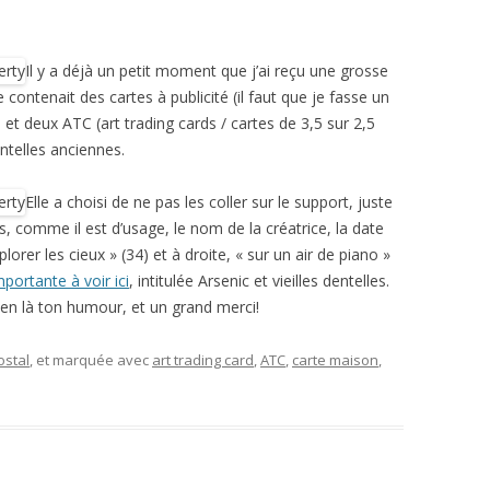
Il y a déjà un petit moment que j’ai reçu une grosse
le contenait des cartes à publicité (il faut que je fasse un
et deux ATC (art trading cards / cartes de 3,5 sur 2,5
ntelles anciennes.
Elle a choisi de ne pas les coller sur le support, juste
s, comme il est d’usage, le nom de la créatrice, la date
plorer les cieux » (34) et à droite, « sur un air de piano »
mportante à voir ici
, intitulée Arsenic et vieilles dentelles.
bien là ton humour, et un grand merci!
ostal
, et marquée avec
art trading card
,
ATC
,
carte maison
,