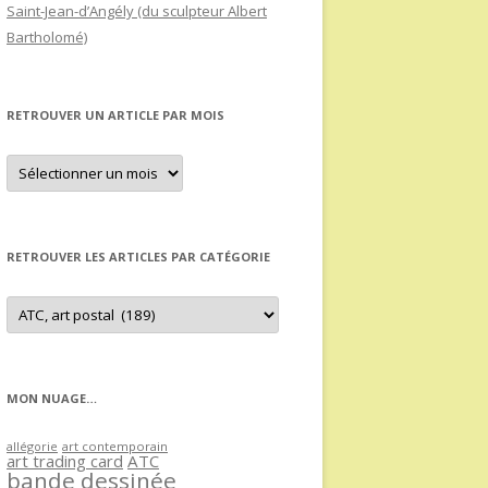
Saint-Jean-d’Angély (du sculpteur Albert
Bartholomé)
RETROUVER UN ARTICLE PAR MOIS
Retrouver
un
article
par
mois
RETROUVER LES ARTICLES PAR CATÉGORIE
Retrouver
les
articles
par
catégorie
MON NUAGE…
allégorie
art contemporain
art trading card
ATC
bande dessinée