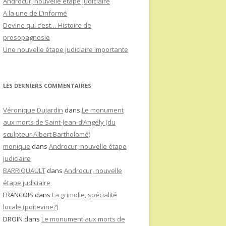
Androcur, nouvelle étape judiciaire
A la une de L’informé
Devine qui c’est… Histoire de
prosopagnosie
Une nouvelle étape judiciaire importante
LES DERNIERS COMMENTAIRES
Véronique Dujardin
dans
Le monument
aux morts de Saint-Jean-d’Angély (du
sculpteur Albert Bartholomé)
monique
dans
Androcur, nouvelle étape
judiciaire
BARRIQUAULT
dans
Androcur, nouvelle
étape judiciaire
FRANCOIS
dans
La grimolle, spécialité
locale (poitevine?)
DROIN
dans
Le monument aux morts de