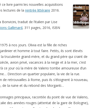
vé ce livre parmi les nouvelles acquisitions
les lectures de la
rentrée littéraire
2016.
 Bonvicini, traduit de l’italien par Lise
tions Gallimard
, 311 pages, 2016, ISBN
75 à nos jours. Olivia est la fille de riches
jardinier et homme à tout faire. Petits, ils sont élevés
la truculente grand-mère, et du grand-père qui craint de
 siècle, avion privé, vacances à la neige et à la mer, c’est
qu’à ce jour où la mère de Valerio tombe amoureuse d’un
me… Direction un quartier populaire, la vie de la rue.
n de retrouvailles à Rome, puis ils s’éloignent à nouveau,
ie, de la ruine et du rebond des Morganti…
rsonnages principaux, racontée du point de vue de Valerio,
l’Italie des années rouges (attentat de la gare de Bologne),