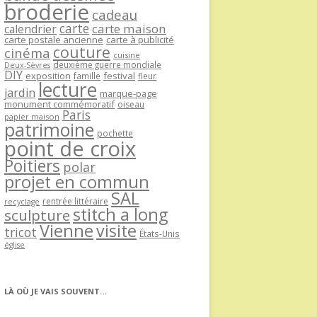
broderie
cadeau
carte
carte maison
calendrier
carte postale ancienne
carte à publicité
couture
cinéma
cuisine
deuxième guerre mondiale
Deux-Sèvres
DIY
exposition
festival
famille
fleur
lecture
jardin
marque-page
monument commémoratif
oiseau
Paris
papier maison
patrimoine
pochette
point de croix
Poitiers
polar
projet en commun
SAL
rentrée littéraire
recyclage
stitch a long
sculpture
Vienne
visite
tricot
États-Unis
église
LÀ OÙ JE VAIS SOUVENT…