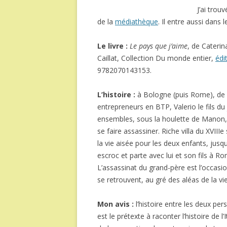
J’ai trou
de la
médiathèque
. Il entre aussi dans 
Le livre :
Le pays que j’aime
, de Caterina
Caillat, Collection Du monde entier,
édi
9782070143153.
L’histoire :
à Bologne (puis Rome), de 19
entrepreneurs en BTP, Valerio le fils du 
ensembles, sous la houlette de Manon, 
se faire assassiner. Riche villa du XVIIIe
la vie aisée pour les deux enfants, jus
escroc et parte avec lui et son fils à Ro
L’assassinat du grand-père est l’occasio
se retrouvent, au gré des aléas de la v
Mon avis :
l’histoire entre les deux pe
est le prétexte à raconter l’histoire de 