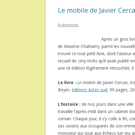
Le mobile de Javier Cerc
6 réponses
Après un gros liv
de Maxime Chattam), parmi les nouvelle
trouvé ce tout petit livre, dont l’auteur ex
recueil de cinq récits qu’il avait publié
une ré-édition légèrement retouchée. Il
Le livre :
Le mobile
de Javier Cercas, tr
Beyer,
éditions Actes sud
, 90 pages, 2
L’histoire :
de nos jours dans une ville 
travaille l’après-midi dans un cabinet d’a
roman. Chaque jour, il s’y colle à 9h, 
ses voisins aux occupants de son immeub
monsieur qui joue aux échecs (un jeu qu’