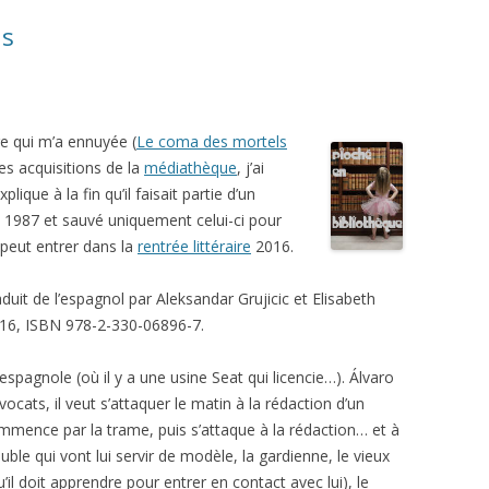
as
re qui m’a ennuyée (
Le coma des mortels
s acquisitions de la
médiathèque
, j’ai
plique à la fin qu’il faisait partie d’un
 en 1987 et sauvé uniquement celui-ci pour
 peut entrer dans la
rentrée littéraire
2016.
aduit de l’espagnol par Aleksandar Grujicic et Elisabeth
016, ISBN 978-2-330-06896-7.
espagnole (où il y a une usine Seat qui licencie…). Álvaro
vocats, il veut s’attaquer le matin à la rédaction d’un
commence par la trame, puis s’attaque à la rédaction… et à
le qui vont lui servir de modèle, la gardienne, le vieux
il doit apprendre pour entrer en contact avec lui), le