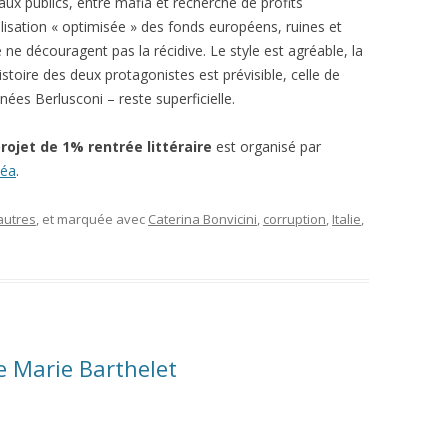
aux publics, entre mafia et recherche de profits
isation « optimisée » des fonds européens, ruines et
 ne découragent pas la récidive. Le style est agréable, la
histoire des deux protagonistes est prévisible, celle de
nées Berlusconi – reste superficielle.
projet de 1% rentrée littéraire
est organisé par
éa
.
autres
, et marquée avec
Caterina Bonvicini
,
corruption
,
Italie
,
de Marie Barthelet