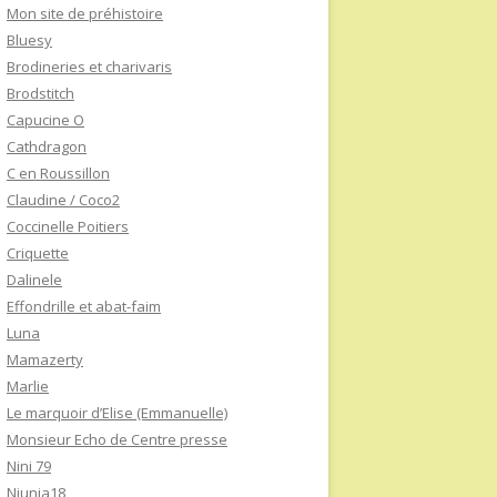
Mon site de préhistoire
Bluesy
Brodineries et charivaris
Brodstitch
Capucine O
Cathdragon
C en Roussillon
Claudine / Coco2
Coccinelle Poitiers
Criquette
Dalinele
Effondrille et abat-faim
Luna
Mamazerty
Marlie
Le marquoir d’Elise (Emmanuelle)
Monsieur Echo de Centre presse
Nini 79
Niunia18