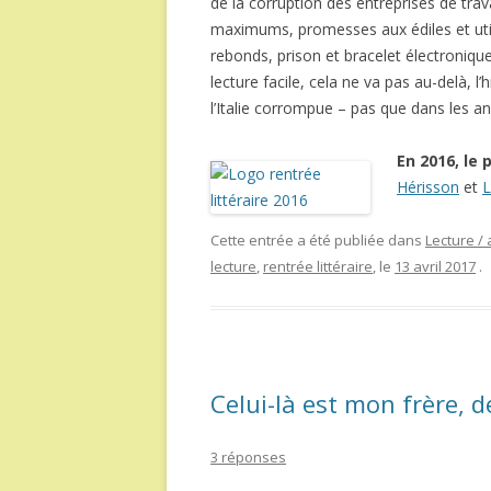
de la corruption des entreprises de trav
maximums, promesses aux édiles et util
rebonds, prison et bracelet électronique
lecture facile, cela ne va pas au-delà, l’
l’Italie corrompue – pas que dans les an
En 2016, le 
Hérisson
et
L
Cette entrée a été publiée dans
Lecture / 
lecture
,
rentrée littéraire
, le
13 avril 2017
.
Celui-là est mon frère, 
3 réponses