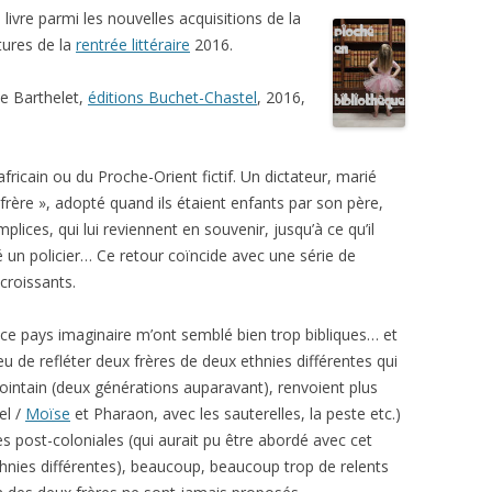
e livre parmi les nouvelles acquisitions de la
ctures de la
rentrée littéraire
2016.
ie Barthelet,
éditions Buchet-Chastel
, 2016,
fricain ou du Proche-Orient fictif. Un dictateur, marié
 frère », adopté quand ils étaient enfants par son père,
ices, qui lui reviennent en souvenir, jusqu’à ce qu’il
ué un policier… Ce retour coïncide avec une série de
 croissants.
r ce pays imaginaire m’ont semblé bien trop bibliques… et
eu de refléter deux frères de deux ethnies différentes qui
 lointain (deux générations auparavant), renvoient plus
el /
Moïse
et Pharaon, avec les sauterelles, la peste etc.)
lles post-coloniales (qui aurait pu être abordé avec cet
hnies différentes), beaucoup, beaucoup trop de relents