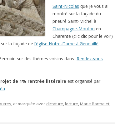
Saint-Nicolas
que je vous ai
montré sur la façade du
prieuré Saint-Michel à
Champagne-Mouton
en
Charente (clic clic pour le voir)
 sur la façade de
l’église Notre-Dame à Genouillé
…
ie Germain sur des thèmes voisins dans
Rendez-vous
projet de 1% rentrée littéraire
est organisé par
éa
.
autres
, et marquée avec
dictature
,
lecture
,
Marie Barthelet
,