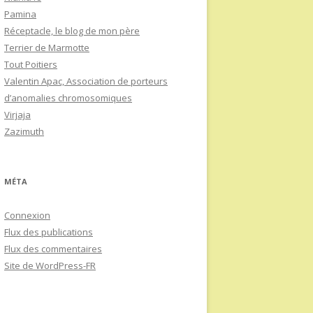
Pamina
Réceptacle, le blog de mon père
Terrier de Marmotte
Tout Poitiers
Valentin Apac, Association de porteurs
d’anomalies chromosomiques
Virjaja
Zazimuth
MÉTA
Connexion
Flux des publications
Flux des commentaires
Site de WordPress-FR