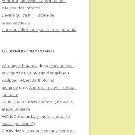
Androcur, nouvelle étape judiciaire
A la une de L’informé
Devine qui c’est… Histoire de
prosopagnosie
Une nouvelle étape judiciaire importante
LES DERNIERS COMMENTAIRES
Véronique Dujardin
dans
Le monument
aux morts de Saint-Jean-d’Angély (du
sculpteur Albert Bartholomé)
monique
dans
Androcur, nouvelle étape
judiciaire
BARRIQUAULT
dans
Androcur, nouvelle
étape judiciaire
FRANCOIS
dans
La grimolle, spécialité
locale (poitevine?)
DROIN
dans
Le monument aux morts de