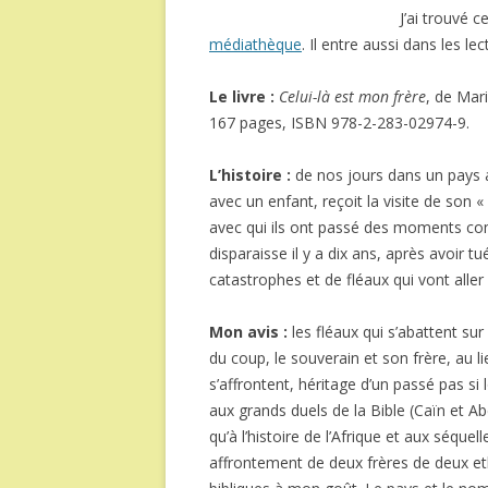
J’ai trouvé c
médiathèque
. Il entre aussi dans les le
Le livre :
Celui-là est mon frère
, de Mar
167 pages, ISBN 978-2-283-02974-9.
L’histoire :
de nos jours dans un pays a
avec un enfant, reçoit la visite de son «
avec qui ils ont passé des moments compl
disparaisse il y a dix ans, après avoir t
catastrophes et de fléaux qui vont aller
Mon avis :
les fléaux qui s’abattent su
du coup, le souverain et son frère, au li
s’affrontent, héritage d’un passé pas si
aux grands duels de la Bible (Caïn et Ab
qu’à l’histoire de l’Afrique et aux séque
affrontement de deux frères de deux et