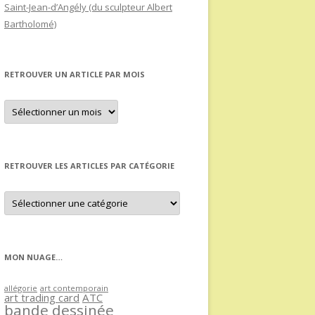
Saint-Jean-d’Angély (du sculpteur Albert
Bartholomé)
RETROUVER UN ARTICLE PAR MOIS
Retrouver
un
article
par
mois
RETROUVER LES ARTICLES PAR CATÉGORIE
Retrouver
les
articles
par
catégorie
MON NUAGE…
allégorie
art contemporain
art trading card
ATC
bande dessinée