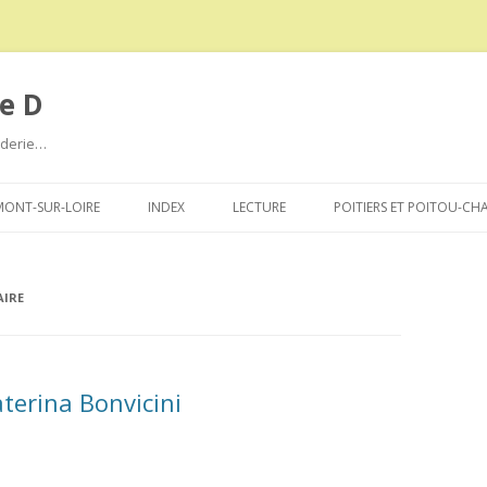
e D
roderie…
Aller
au
ONT-SUR-LOIRE
INDEX
LECTURE
POITIERS ET POITOU-CH
contenu
AIRE
aterina Bonvicini