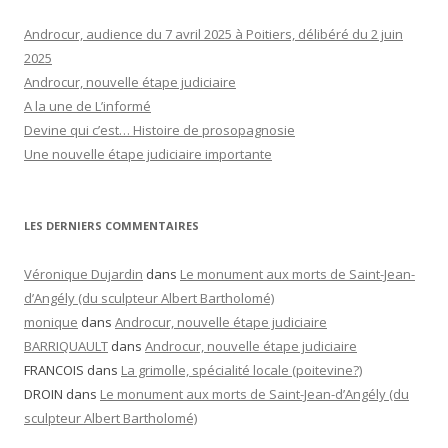
Androcur, audience du 7 avril 2025 à Poitiers, délibéré du 2 juin
2025
Androcur, nouvelle étape judiciaire
A la une de L’informé
Devine qui c’est… Histoire de prosopagnosie
Une nouvelle étape judiciaire importante
LES DERNIERS COMMENTAIRES
Véronique Dujardin
dans
Le monument aux morts de Saint-Jean-
d’Angély (du sculpteur Albert Bartholomé)
monique
dans
Androcur, nouvelle étape judiciaire
BARRIQUAULT
dans
Androcur, nouvelle étape judiciaire
FRANCOIS
dans
La grimolle, spécialité locale (poitevine?)
DROIN
dans
Le monument aux morts de Saint-Jean-d’Angély (du
sculpteur Albert Bartholomé)