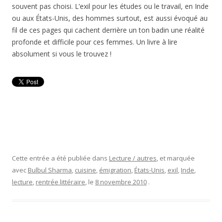
souvent pas choisi. L’exil pour les études ou le travail, en Inde
ou aux États-Unis, des hommes surtout, est aussi évoqué au
fil de ces pages qui cachent derrière un ton badin une réalité
profonde et difficile pour ces femmes. Un livre à lire
absolument si vous le trouvez !
Cette entrée a été publiée dans
Lecture / autres
, et marquée
avec
Bulbul Sharma
,
cuisine
,
émigration
,
États-Unis
,
exil
,
Inde
,
lecture
,
rentrée littéraire
, le
8 novembre 2010
.