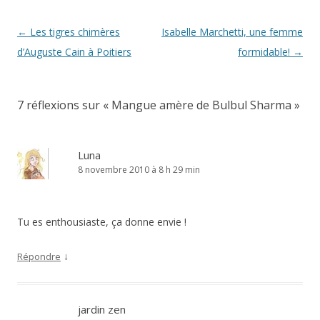
Navigation
←
Les tigres chimères
Isabelle Marchetti, une femme
des
d’Auguste Cain à Poitiers
formidable!
→
articles
7 réflexions sur «
Mangue amère de Bulbul Sharma
»
Luna
8 novembre 2010 à 8 h 29 min
Tu es enthousiaste, ça donne envie !
↓
Répondre
jardin zen