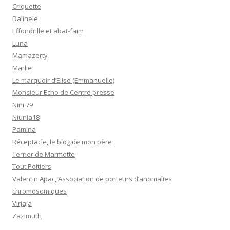
Criquette
Dalinele
Effondrille et abat-faim
Luna
Mamazerty
Marlie
Le marquoir d’Elise (Emmanuelle)
Monsieur Echo de Centre presse
Nini 79
Niunia18
Pamina
Réceptacle, le blog de mon père
Terrier de Marmotte
Tout Poitiers
Valentin Apac, Association de porteurs d’anomalies
chromosomiques
Virjaja
Zazimuth