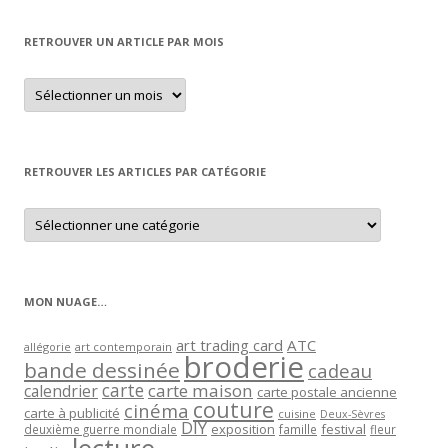
RETROUVER UN ARTICLE PAR MOIS
Retrouver
un
article
par
mois
RETROUVER LES ARTICLES PAR CATÉGORIE
Retrouver
les
articles
par
catégorie
MON NUAGE…
art trading card
ATC
allégorie
art contemporain
broderie
bande dessinée
cadeau
carte
carte maison
calendrier
carte postale ancienne
couture
cinéma
carte à publicité
cuisine
Deux-Sèvres
DIY
exposition
festival
famille
deuxième guerre mondiale
fleur