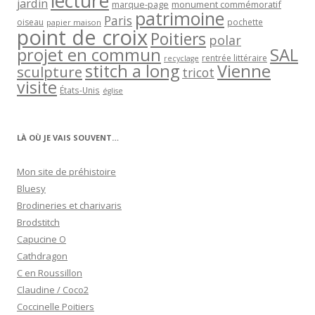
lecture
jardin
marque-page
monument commémoratif
patrimoine
Paris
oiseau
papier maison
pochette
point de croix
Poitiers
polar
projet en commun
SAL
rentrée littéraire
recyclage
stitch a long
Vienne
sculpture
tricot
visite
États-Unis
église
LÀ OÙ JE VAIS SOUVENT…
Mon site de préhistoire
Bluesy
Brodineries et charivaris
Brodstitch
Capucine O
Cathdragon
C en Roussillon
Claudine / Coco2
Coccinelle Poitiers