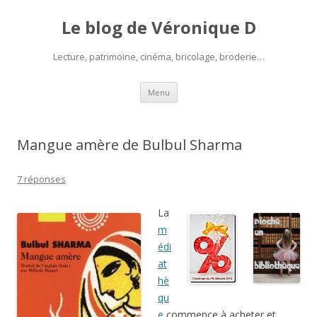
Le blog de Véronique D
Lecture, patrimoine, cinéma, bricolage, broderie…
Aller
Menu
au
contenu
Mangue amère de Bulbul Sharma
7 réponses
La
m
édi
at
hè
qu
e
commence à acheter et