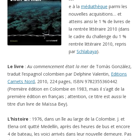
e à la
médiathèque
parmi les
nouvelles acquisitions… et
atteins ainsi le 1 % de livres de
la rentrée littéraire 2010 (dans
le cadre du challenge du 1 %
rentrée littéraire 2010, repris
par
Schlabaya
).
Le livre
:
Au commencement était la mer
de Tomàs Gonzàlez,
traduit l’espagnol colombien par Delphine Valentin,
Editions
Carnets Nord
, 2010, 224 pages, ISBN 9782355360442
(Première édition en Colombie en 1983, mais il s’agit de la
première édition en français ; attention, ce titre est aussi le
titre d’un livre de Maïssa Bey).
L’histoire
: 1976, dans un île au large de la Colombie. J. et
Elena ont quitté Medellín, après des heures de bus et encore
4 de bateau, les voici arrivés dans leur nouvelle demeure. Pas