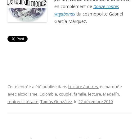
en complément de
Douze contes
vagabonds
du cosmopolite Gabriel
García Márquez.
Cette entrée a été publiée dans
Lecture / autres
, et marquée
avec
alcoolisme
,
Colombie
,
couple
,
famille
,
lecture
,
Medellín
,
rentrée littéraire
,
Tomàs Gonzàlez
, le
22 décembre 2010
.