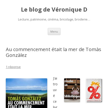
Le blog de Véronique D
Lecture, patrimoine, cinéma, bricolage, broderie…
Aller
Menu
au
contenu
Au commencement était la mer de Tomàs
Gonzàlez
1 réponse
J’ai
tro
uv
é
ce
livr