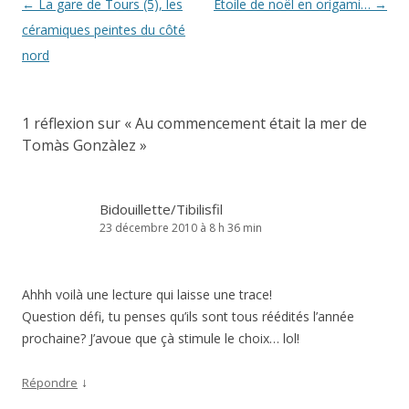
Navigation
←
La gare de Tours (5), les
Etoile de noël en origami…
→
des
céramiques peintes du côté
articles
nord
1 réflexion sur «
Au commencement était la mer de
Tomàs Gonzàlez
»
Bidouillette/Tibilisfil
23 décembre 2010 à 8 h 36 min
Ahhh voilà une lecture qui laisse une trace!
Question défi, tu penses qu’ils sont tous réédités l’année
prochaine? J’avoue que çà stimule le choix… lol!
↓
Répondre