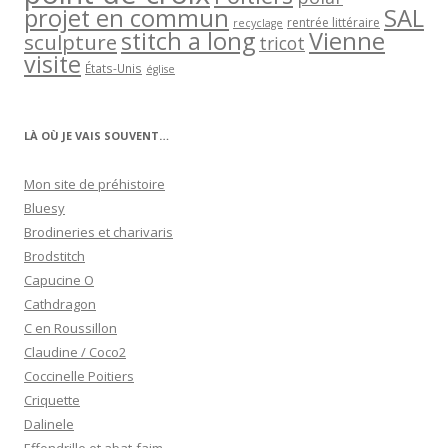
projet en commun
SAL
rentrée littéraire
recyclage
stitch a long
Vienne
sculpture
tricot
visite
États-Unis
église
LÀ OÙ JE VAIS SOUVENT…
Mon site de préhistoire
Bluesy
Brodineries et charivaris
Brodstitch
Capucine O
Cathdragon
C en Roussillon
Claudine / Coco2
Coccinelle Poitiers
Criquette
Dalinele