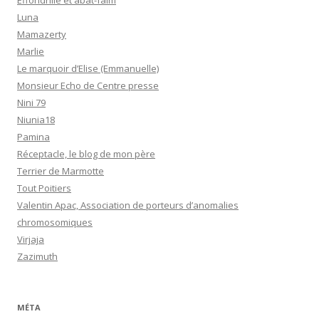
Effondrille et abat-faim
Luna
Mamazerty
Marlie
Le marquoir d’Elise (Emmanuelle)
Monsieur Echo de Centre presse
Nini 79
Niunia18
Pamina
Réceptacle, le blog de mon père
Terrier de Marmotte
Tout Poitiers
Valentin Apac, Association de porteurs d’anomalies
chromosomiques
Virjaja
Zazimuth
MÉTA