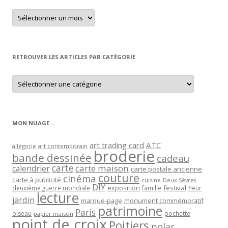
Retrouver
un
article
par
mois
RETROUVER LES ARTICLES PAR CATÉGORIE
Retrouver
les
articles
par
catégorie
MON NUAGE…
art trading card
ATC
allégorie
art contemporain
broderie
bande dessinée
cadeau
carte
carte maison
calendrier
carte postale ancienne
couture
cinéma
carte à publicité
cuisine
Deux-Sèvres
DIY
exposition
festival
famille
deuxième guerre mondiale
fleur
lecture
jardin
marque-page
monument commémoratif
patrimoine
Paris
oiseau
papier maison
pochette
point de croix
Poitiers
polar