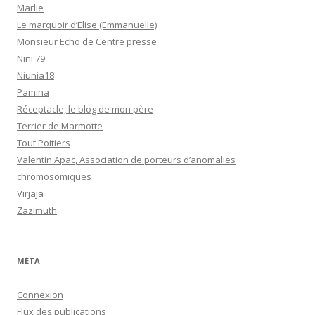
Marlie
Le marquoir d’Elise (Emmanuelle)
Monsieur Echo de Centre presse
Nini 79
Niunia18
Pamina
Réceptacle, le blog de mon père
Terrier de Marmotte
Tout Poitiers
Valentin Apac, Association de porteurs d’anomalies
chromosomiques
Virjaja
Zazimuth
MÉTA
Connexion
Flux des publications