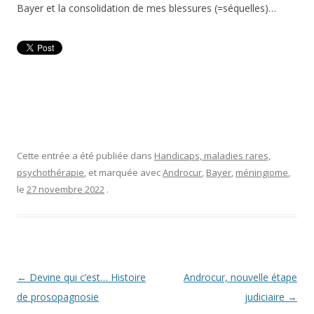
Bayer et la consolidation de mes blessures (=séquelles)…
Cette entrée a été publiée dans
Handicaps, maladies rares,
psychothérapie
, et marquée avec
Androcur
,
Bayer
,
méningiome
,
le
27 novembre 2022
.
Navigation
←
Devine qui c’est… Histoire
Androcur, nouvelle étape
des
de prosopagnosie
judiciaire
→