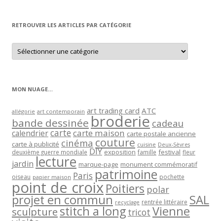
par
mois
RETROUVER LES ARTICLES PAR CATÉGORIE
Retrouver
les
articles
par
catégorie
MON NUAGE…
art trading card
ATC
allégorie
art contemporain
broderie
bande dessinée
cadeau
carte
carte maison
calendrier
carte postale ancienne
couture
cinéma
carte à publicité
cuisine
Deux-Sèvres
DIY
exposition
festival
famille
deuxième guerre mondiale
fleur
lecture
jardin
marque-page
monument commémoratif
patrimoine
Paris
oiseau
papier maison
pochette
point de croix
Poitiers
polar
projet en commun
SAL
rentrée littéraire
recyclage
stitch a long
Vienne
sculpture
tricot