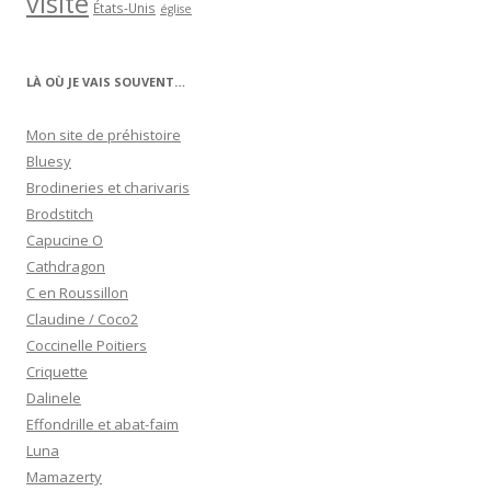
visite
États-Unis
église
LÀ OÙ JE VAIS SOUVENT…
Mon site de préhistoire
Bluesy
Brodineries et charivaris
Brodstitch
Capucine O
Cathdragon
C en Roussillon
Claudine / Coco2
Coccinelle Poitiers
Criquette
Dalinele
Effondrille et abat-faim
Luna
Mamazerty