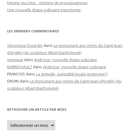
Devine qui c’est… Histoire de prosopagnosie
Une nouvelle étape judiciaire importante
LES DERNIERS COMMENTAIRES
Véronique Dujardin
dans
Le monument aux morts de Saint-Jean-
d’Angély (du sculpteur Albert Bartholomé)
monique
dans
Androcur, nouvelle étape judiciaire
BARRIQUAULT
dans
Androcur, nouvelle étape judiciaire
FRANCOIS
dans
La grimolle, spécialité locale (poitevine?)
DROIN
dans
Le monument aux morts de Saint-Jean-d’Angély (du
sculpteur Albert Bartholomé)
RETROUVER UN ARTICLE PAR MOIS
Retrouver
un
article