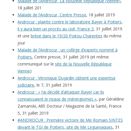
Malade de l’Androcur, La Nouvelle République (Vienne)
,
18 juillet 201
Malade de l’Androcur, Centre Presse
, 18 juillet 2019
Androcur : plainte contre le laboratoire Bayer à Poitiers,
il y aura bien un procès au civil, France 3
, 31 juillet 2019
et une
brève dans le 19/20 Poitou-Charentes
du même
jour
Malade de l’Androcur : un collège d’experts nommé à
Poitiers
, Centre presse, 31 juillet 2019 (et même
communiqué sur le
site de la Nouvelle République
Vienne
)
Androcur : Véronique Dujardin obtient une expertise
judiciaire
, le 7, 31 juillet 2019
Androcur : « J’ai décidé d’attaquer Bayer car ils
connaissaient le risque de méningiomes »
, par Géraldine
Zamanski, Allô Docteur / Magazine de la Santé, France
5, 31 juillet 2019
#ANDROCUR : Première victoire de Me Romain SINTES
devant le TGI de Poitiers, site de Me Leguevaques
, 31