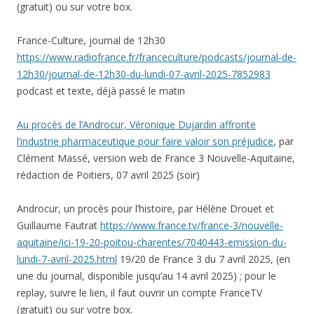
(gratuit) ou sur votre box.
France-Culture, journal de 12h30
https://www.radiofrance.fr/franceculture/podcasts/journal-de-
12h30/journal-de-12h30-du-lundi-07-avril-2025-7852983
podcast et texte, déjà passé le matin
Au procès de l’Androcur, Véronique Dujardin affronte
l’industrie pharmaceutique pour faire valoir son préjudice
, par
Clément Massé, version web de France 3 Nouvelle-Aquitaine,
rédaction de Poitiers, 07 avril 2025 (soir)
Androcur, un procès pour l’histoire, par Hélène Drouet et
Guillaume Fautrat
https://www.france.tv/france-3/nouvelle-
aquitaine/ici-19-20-poitou-charentes/7040443-emission-du-
lundi-7-avril-2025.html
19/20 de France 3 du 7 avril 2025, (en
une du journal, disponible jusqu’au 14 avril 2025) ; pour le
replay, suivre le lien, il faut ouvrir un compte FranceTV
(gratuit) ou sur votre box.