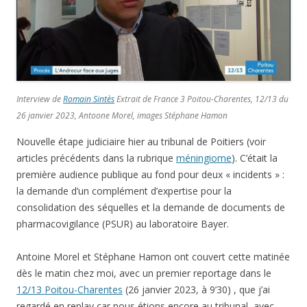
Interview de
Romain Sintès
Extrait de France 3 Poitou-Charentes, 12/13 du
26 janvier 2023, Antoone Morel, images Stéphane Hamon
Nouvelle étape judiciaire hier au tribunal de Poitiers (voir
articles précédents dans la rubrique
méningiome
). C’était la
première audience publique au fond pour deux « incidents » :
la demande d’un complément d’expertise pour la
consolidation des séquelles et la demande de documents de
pharmacovigilance (PSUR) au laboratoire Bayer.
Antoine Morel et Stéphane Hamon ont couvert cette matinée
dès le matin chez moi, avec un premier reportage dans le
12/13 Poitou-Charentes
(26 janvier 2023, à 9’30) , que j’ai
regardé en replay car nous étions encore au tribunal, avec