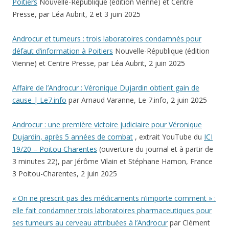
Poitiers
Nouvelle-République (édition Vienne) et Centre
Presse, par Léa Aubrit, 2 et 3 juin 2025
Androcur et tumeurs : trois laboratoires condamnés pour
défaut d’information à Poitiers
Nouvelle-République (édition
Vienne) et Centre Presse, par Léa Aubrit, 2 juin 2025
Affaire de l’Androcur : Véronique Dujardin obtient gain de
cause | Le7.info
par Arnaud Varanne, Le 7.info, 2 juin 2025
Androcur : une première victoire judiciaire pour Véronique
Dujardin, après 5 années de combat
, extrait YouTube du
ICI
19/20 – Poitou Charentes
(ouverture du journal et à partir de
3 minutes 22), par Jérôme Vilain et Stéphane Hamon, France
3 Poitou-Charentes, 2 juin 2025
« On ne prescrit pas des médicaments n’importe comment » :
elle fait condamner trois laboratoires pharmaceutiques pour
ses tumeurs au cerveau attribuées à l’Androcur
par Clément