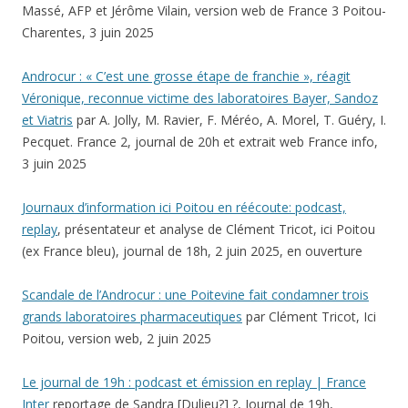
Massé, AFP et Jérôme Vilain, version web de France 3 Poitou-
Charentes, 3 juin 2025
Androcur : « C’est une grosse étape de franchie », réagit
Véronique, reconnue victime des laboratoires Bayer, Sandoz
et Viatris
par A. Jolly, M. Ravier, F. Méréo, A. Morel, T. Guéry, I.
Pecquet. France 2, journal de 20h et extrait web France info,
3 juin 2025
Journaux d’information ici Poitou en réécoute: podcast,
replay
, présentateur et analyse de Clément Tricot, ici Poitou
(ex France bleu), journal de 18h, 2 juin 2025, en ouverture
Scandale de l’Androcur : une Poitevine fait condamner trois
grands laboratoires pharmaceutiques
par Clément Tricot, Ici
Poitou, version web, 2 juin 2025
Le journal de 19h : podcast et émission en replay | France
Inter
reportage de Sandra [Dulieu?] ?, Journal de 19h,