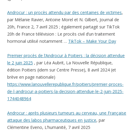
Androcur : un procès attendu par des centaines de victimes
,
par Mélanie Ravier, Antoine Morel et N. Gilbert, Journal de
20h, France 2, 7 avril 2025 ; également partagé sur TikTok
20h de France télévision : Le procès civil d’un traitement
hormonal utilisé notamment …
TikTok – Make Your Day
Premier procès de l’Androcur à Poitiers : la décision attendue
le 2 juin 2025
, par Léa Aubrit, La Nouvelle République,
édition Poitiers (idem sur Centre Presse), 8 avril 2024 (et
brève en page nationale)
https://www.lanouvellerepublique.fr/poitiers/premier-proces-
de-l-androcur-a-poitiers-la-decision-attendue-le-2-juin-2025-
1744048964
Androcur : après plusieurs tumeurs au cerveau, une Française
attaque des labos pharmaceutiques en justice
, par
Clémentine Eveno, L’humanité, 7 avril 2025