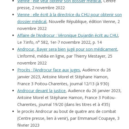
Vienne : elle veut obtenir son dossier médical
, Centre
presse, 2 novembre 2022
Vienne : elle écrit à la directrice du CHU pour obtenir son
dossier médical
, Nouvelle République, édition Vienne, 2
novembre 2022
Affaire de l’Androcur : Véronique Dujardin écrit au CHU
,
Le 7.info, n° 582, 1er-7 novembre 2022, p. 14
Androcur, Bayer sera bien jugé pour son médicament
,
L’informé, média en ligne, par Thierry Mestayer, 25
novembre 2022
Procès : l’Androcur face aux juges
, Audience du 26
janvier 2023, Antoine Morel et Stéphane Hamon,
France 3 Poitou-Charentes, journal 12/13 (à 9’30)
Androcur devant la justice
, Audience du 26 janvier 2023,
Antoine Morel et Stéphane Hamon, France 3 Poitou-
Charentes, journal 19/20 (dans les titres et à 4’35)
le procès Androcur au bout de quatre ans de combat
(Centre presse, lien à venir), par Emmanuel Coupaye, 3
février 2023