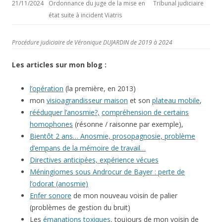
21/11/2024
Ordonnance du juge de la mise en
Tribunal judiciaire
état suite à incident Viatris
Procédure judiciaire de Véronique DUJARDIN de 2019 à 2024
Les articles sur mon blog :
l’opération
(la première, en 2013)
mon
visioagrandisseur maison
et son
plateau mobile
,
rééduquer l’anosmie?,
compréhension de certains
homophones
(résonne / raisonne par exemple),
Bientôt 2 ans… Anosmie, prosopagnosie, problème
d’empans de la mémoire de travail…
Directives anticipées, expérience vécues
Méningiomes sous Androcur de Bayer : perte de
l’odorat (anosmie)
Enfer sonore
de mon nouveau voisin de palier
(problèmes de gestion du bruit)
Les
émanations toxiques,
toujours de mon voisin de