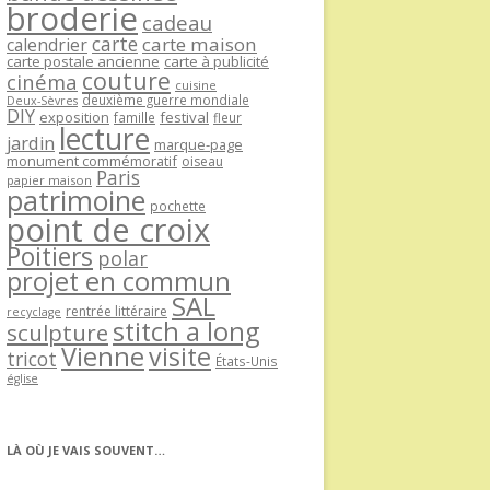
broderie
cadeau
carte
carte maison
calendrier
carte postale ancienne
carte à publicité
couture
cinéma
cuisine
deuxième guerre mondiale
Deux-Sèvres
DIY
exposition
festival
famille
fleur
lecture
jardin
marque-page
monument commémoratif
oiseau
Paris
papier maison
patrimoine
pochette
point de croix
Poitiers
polar
projet en commun
SAL
rentrée littéraire
recyclage
stitch a long
sculpture
Vienne
visite
tricot
États-Unis
église
LÀ OÙ JE VAIS SOUVENT…