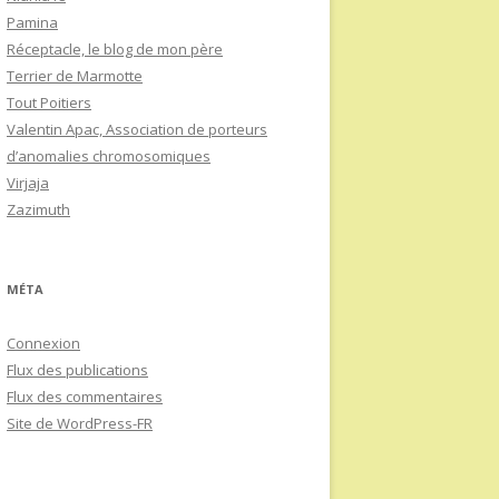
Pamina
Réceptacle, le blog de mon père
Terrier de Marmotte
Tout Poitiers
Valentin Apac, Association de porteurs
d’anomalies chromosomiques
Virjaja
Zazimuth
MÉTA
Connexion
Flux des publications
Flux des commentaires
Site de WordPress-FR