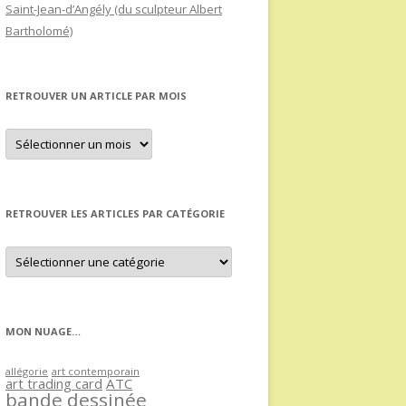
Saint-Jean-d’Angély (du sculpteur Albert
Bartholomé)
RETROUVER UN ARTICLE PAR MOIS
Retrouver
un
article
par
mois
RETROUVER LES ARTICLES PAR CATÉGORIE
Retrouver
les
articles
par
catégorie
MON NUAGE…
allégorie
art contemporain
art trading card
ATC
bande dessinée