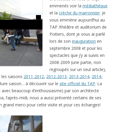
emmenés voir la
médiathèque
et la
crèche du marronnier
. Je
vous emmène aujourd’hui au
TAP /théâtre et auditorium de
Poitiers, dont je vous ai parlé
lors de son
inauguration
en
septembre 2008 et pour les
spectacles que j’y ai suivis en
2008-2009 (une partie, non
regroupés sur un seul article),
i les saisons
2011-2012
,
2012-2013
,
2013-2014
,
2014-
future saison… à découvrir sur le
site officiel du TAP
. La
et avec beaucoup d’enthousiasme) par son architecte
qui, l’après-midi, nous a aussi présenté certains de ses
Un grand merci pour cette visite et pour ces échanges!