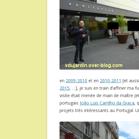
en
2009-2010
et en
2010-2011
[et auss
2015
, …], je suis en train d’affiner ma 
visite était menée de main de maître (
portugais
João Luis Carrilho da Graça
, 
projets très intéressants au Portugal. 