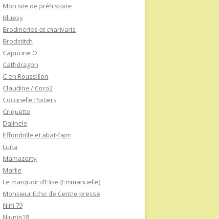
Mon site de préhistoire
Bluesy
Brodineries et charivaris
Brodstitch
Capucine O
Cathdragon
C en Roussillon
Claudine / Coco2
Coccinelle Poitiers
Criquette
Dalinele
Effondrille et abat-faim
Luna
Mamazerty
Marlie
Le marquoir d’Elise (Emmanuelle)
Monsieur Echo de Centre presse
Nini 79
Niunia18