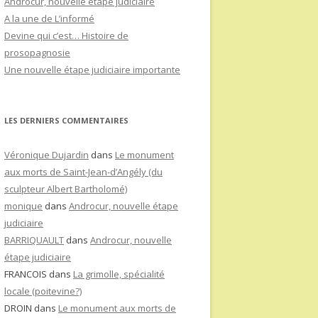
Androcur, nouvelle étape judiciaire
A la une de L’informé
Devine qui c’est… Histoire de
prosopagnosie
Une nouvelle étape judiciaire importante
LES DERNIERS COMMENTAIRES
Véronique Dujardin
dans
Le monument
aux morts de Saint-Jean-d’Angély (du
sculpteur Albert Bartholomé)
monique
dans
Androcur, nouvelle étape
judiciaire
BARRIQUAULT
dans
Androcur, nouvelle
étape judiciaire
FRANCOIS
dans
La grimolle, spécialité
locale (poitevine?)
DROIN
dans
Le monument aux morts de