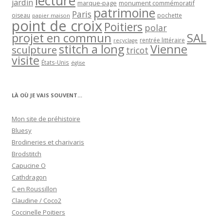
lecture
jardin
marque-page
monument commémoratif
patrimoine
Paris
oiseau
papier maison
pochette
point de croix
Poitiers
polar
projet en commun
SAL
rentrée littéraire
recyclage
stitch a long
Vienne
sculpture
tricot
visite
États-Unis
église
LÀ OÙ JE VAIS SOUVENT…
Mon site de préhistoire
Bluesy
Brodineries et charivaris
Brodstitch
Capucine O
Cathdragon
C en Roussillon
Claudine / Coco2
Coccinelle Poitiers