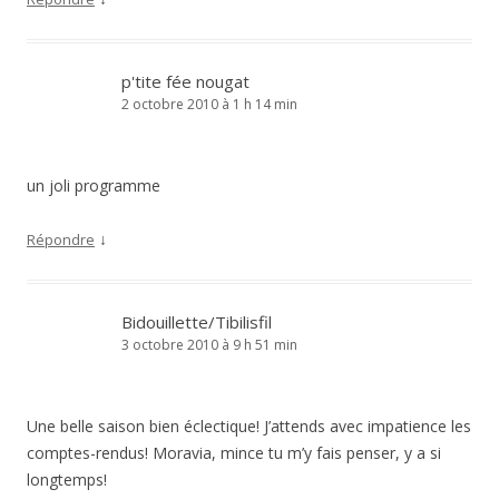
p'tite fée nougat
2 octobre 2010 à 1 h 14 min
un joli programme
↓
Répondre
Bidouillette/Tibilisfil
3 octobre 2010 à 9 h 51 min
Une belle saison bien éclectique! J’attends avec impatience les
comptes-rendus! Moravia, mince tu m’y fais penser, y a si
longtemps!