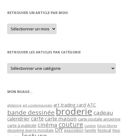
RETROUVER UN ARTICLE PAR MOIS
Retrouver
un
article
par
mois
RETROUVER LES ARTICLES PAR CATÉGORIE
Retrouver
les
articles
par
catégorie
MON NUAGE…
art trading card
ATC
allégorie
art contemporain
broderie
bande dessinée
cadeau
carte
carte maison
calendrier
carte postale ancienne
couture
cinéma
carte à publicité
cuisine
Deux-Sèvres
DIY
exposition
festival
famille
deuxième guerre mondiale
fleur