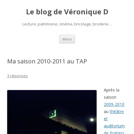
Le blog de Véronique D
Lecture, patrimoine, cinéma, bricolage, broderie…
Aller
Menu
au
contenu
Ma saison 2010-2011 au TAP
3 réponses
Après la
saison
2009-2010
au
théâtre
et
auditorium
de Poitiers