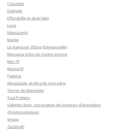
Criquette
Dalinele
Effondrille et abat-faim
Luna
Mamazerty
Marlie
Le marquoir d’Elise (Emmanuelle)
Monsieur Echo de Centre presse
Nini 79
Niunia18
Pamina
Réceptacle, le blog de mon père
Terrier de Marmotte
Tout Poitiers
Valentin Apac, Association de porteurs d’anomalies
chromosomiques
Virjaja
Zazimuth