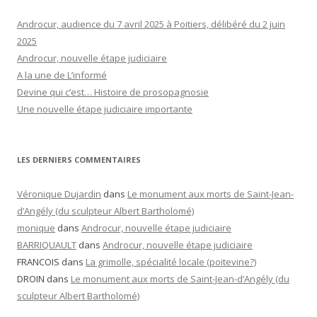
Androcur, audience du 7 avril 2025 à Poitiers, délibéré du 2 juin
2025
Androcur, nouvelle étape judiciaire
A la une de L’informé
Devine qui c’est… Histoire de prosopagnosie
Une nouvelle étape judiciaire importante
LES DERNIERS COMMENTAIRES
Véronique Dujardin
dans
Le monument aux morts de Saint-Jean-
d’Angély (du sculpteur Albert Bartholomé)
monique
dans
Androcur, nouvelle étape judiciaire
BARRIQUAULT
dans
Androcur, nouvelle étape judiciaire
FRANCOIS
dans
La grimolle, spécialité locale (poitevine?)
DROIN
dans
Le monument aux morts de Saint-Jean-d’Angély (du
sculpteur Albert Bartholomé)