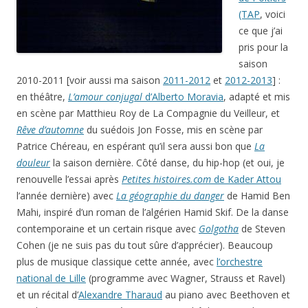
(TAP
, voici
ce que j’ai
pris pour la
saison
2010-2011 [voir aussi ma saison
2011-2012
et
2012-2013
] :
en théâtre,
L’amour conjugal
d’Alberto Moravia
, adapté et mis
en scène par Matthieu Roy de La Compagnie du Veilleur, et
Rêve d’automne
du suédois Jon Fosse, mis en scène par
Patrice Chéreau, en espérant qu’il sera aussi bon que
La
douleur
la saison dernière. Côté danse, du hip-hop (et oui, je
renouvelle l’essai après
Petites histoires.com
de Kader Attou
l’année dernière) avec
La géographie du danger
de Hamid Ben
Mahi, inspiré d’un roman de l’algérien Hamid Skif. De la danse
contemporaine et un certain risque avec
Golgotha
de Steven
Cohen (je ne suis pas du tout sûre d’apprécier). Beaucoup
plus de musique classique cette année, avec
l’orchestre
national de Lille
(programme avec Wagner, Strauss et Ravel)
et un récital d’
Alexandre Tharaud
au piano avec Beethoven et