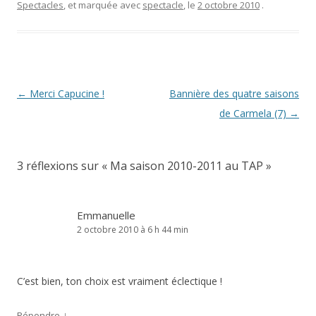
Spectacles
, et marquée avec
spectacle
, le
2 octobre 2010
.
Navigation
←
Merci Capucine !
Bannière des quatre saisons
des
de Carmela (7)
→
articles
3 réflexions sur «
Ma saison 2010-2011 au TAP
»
Emmanuelle
2 octobre 2010 à 6 h 44 min
C’est bien, ton choix est vraiment éclectique !
↓
Répondre