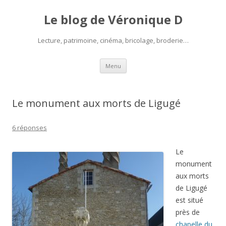
Le blog de Véronique D
Lecture, patrimoine, cinéma, bricolage, broderie…
Aller
Menu
au
contenu
Le monument aux morts de Ligugé
6 réponses
Le
monument
aux morts
de Ligugé
est situé
près de
chapelle du