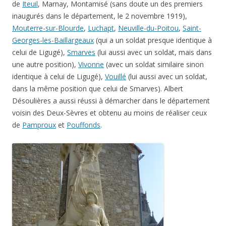
de
Iteuil
, Marnay, Montamisé (sans doute un des premiers
inaugurés dans le département, le 2 novembre 1919),
Mouterre-sur-Blourde
,
Luchapt
,
Neuville-du-Poitou
,
Saint-
Georges-les-Baillargeaux
(qui a un soldat presque identique à
celui de Ligugé),
Smarves
(lui aussi avec un soldat, mais dans
une autre position),
Vivonne
(avec un soldat similaire sinon
identique à celui de Ligugé),
Vouillé
(lui aussi avec un soldat,
dans la même position que celui de Smarves). Albert
Désoulières a aussi réussi à démarcher dans le département
voisin des Deux-Sèvres et obtenu au moins de réaliser ceux
de
Pamproux
et
Pouffonds
.