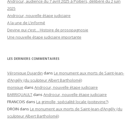
Androcur, audience du 7 avril 2025 à Poitiers, délibéré du 2 juin
2025
Androcur, nouvelle étape judiciaire
A la une de L’informé
Devine qui c’est… Histoire de prosopagnosie
Une nouvelle étape judiciaire importante
LES DERNIERS COMMENTAIRES
Véronique Dujardin
dans
Le monument aux morts de Saint-Jean-
d’Angély (du sculpteur Albert Bartholomé)
monique
dans
Androcur, nouvelle étape judiciaire
BARRIQUAULT
dans
Androcur, nouvelle étape judiciaire
FRANCOIS
dans
La grimolle, spécialité locale (poitevine?)
DROIN
dans
Le monument aux morts de Saint-Jean-d’Angély (du
sculpteur Albert Bartholomé)