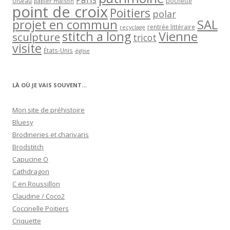
oiseau
papier maison
pochette
point de croix
Poitiers
polar
projet en commun
SAL
rentrée littéraire
recyclage
stitch a long
Vienne
sculpture
tricot
visite
États-Unis
église
LÀ OÙ JE VAIS SOUVENT…
Mon site de préhistoire
Bluesy
Brodineries et charivaris
Brodstitch
Capucine O
Cathdragon
C en Roussillon
Claudine / Coco2
Coccinelle Poitiers
Criquette