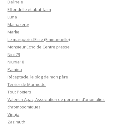
Dalinele
Effondrille et abat-faim
Luna
Mamazerty
Marlie
Le marquoir d’Elise (Emmanuelle)
Monsieur Echo de Centre presse
Nini 79
Niunia18
Pamina
Réceptacle, le blog de mon père
Terrier de Marmotte
Tout Poitiers
Valentin Apac, Association de porteurs d’anomalies
chromosomiques
Virjaja
Zazimuth