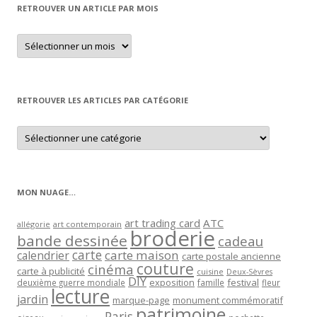
RETROUVER UN ARTICLE PAR MOIS
Retrouver
un
article
par
mois
RETROUVER LES ARTICLES PAR CATÉGORIE
Retrouver
les
articles
par
catégorie
MON NUAGE…
art trading card
ATC
allégorie
art contemporain
broderie
bande dessinée
cadeau
carte
carte maison
calendrier
carte postale ancienne
couture
cinéma
carte à publicité
cuisine
Deux-Sèvres
DIY
exposition
festival
famille
deuxième guerre mondiale
fleur
lecture
jardin
marque-page
monument commémoratif
patrimoine
Paris