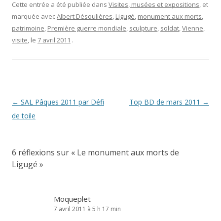
Cette entrée a été publiée dans
Visites, musées et expositions
, et
marquée avec
Albert Désoulières
,
Ligugé
,
monument aux morts
,
patrimoine
,
Première guerre mondiale
,
sculpture
,
soldat
,
Vienne
,
visite
, le
7 avril 2011
.
Navigation
←
SAL Pâques 2011 par Défi
Top BD de mars 2011
→
des
de toile
articles
6 réflexions sur «
Le monument aux morts de
Ligugé
»
Moqueplet
7 avril 2011 à 5 h 17 min