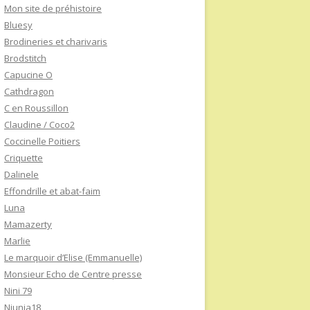
Mon site de préhistoire
Bluesy
Brodineries et charivaris
Brodstitch
Capucine O
Cathdragon
C en Roussillon
Claudine / Coco2
Coccinelle Poitiers
Criquette
Dalinele
Effondrille et abat-faim
Luna
Mamazerty
Marlie
Le marquoir d’Elise (Emmanuelle)
Monsieur Echo de Centre presse
Nini 79
Niunia18