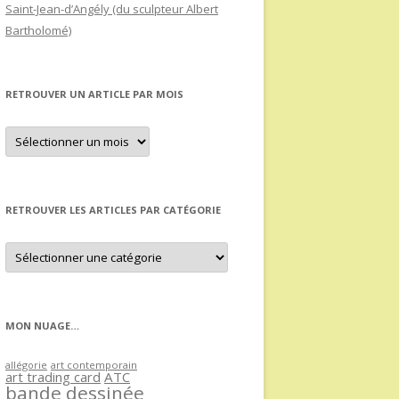
Saint-Jean-d’Angély (du sculpteur Albert
Bartholomé)
RETROUVER UN ARTICLE PAR MOIS
Retrouver
un
article
par
mois
RETROUVER LES ARTICLES PAR CATÉGORIE
Retrouver
les
articles
par
catégorie
MON NUAGE…
allégorie
art contemporain
art trading card
ATC
bande dessinée