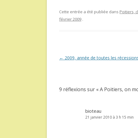
Cette entrée a été publiée dans
Poitiers,
février 2009
.
Navigation
←
2009, année de toutes les récession
des
articles
9 réflexions sur «
A Poitiers, on m
bioteau
21 janvier 2010 à 3 h 15 min