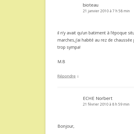
bioteau
21 janvier 2010 à 7 h 58 min
il n’y avait qu’un batiment à l’époque 
marches,j’ai habité au rez de chaussée
trop sympa!
M.B
↓
Répondre
ECHE Norbert
21 février 2010 à 8 h 59 min
Bonjour,