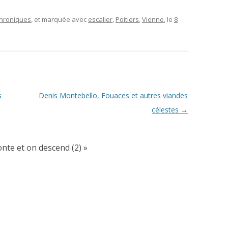
 chroniques
, et marquée avec
escalier
,
Poitiers
,
Vienne
, le
8
s
Denis Montebello, Fouaces et autres viandes
célestes
→
onte et on descend (2)
»