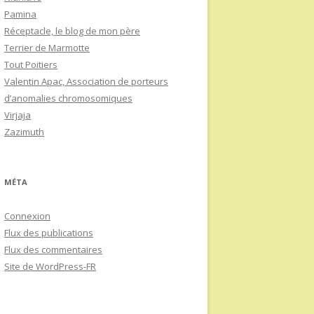
Pamina
Réceptacle, le blog de mon père
Terrier de Marmotte
Tout Poitiers
Valentin Apac, Association de porteurs
d’anomalies chromosomiques
Virjaja
Zazimuth
MÉTA
Connexion
Flux des publications
Flux des commentaires
Site de WordPress-FR