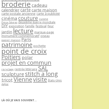
broderie
cadeau
carte
carte maison
calendrier
carte postale ancienne
carte à publicité
couture
cinéma
cuisine
deuxième guerre mondiale
Deux-Sèvres
DIY
exposition
festival
famille
fleur
lecture
jardin
marque-page
monument commémoratif
oiseau
Paris
papier maison
patrimoine
pochette
point de croix
Poitiers
polar
projet en commun
SAL
rentrée littéraire
recyclage
stitch a long
sculpture
Vienne
visite
tricot
États-Unis
église
LÀ OÙ JE VAIS SOUVENT…