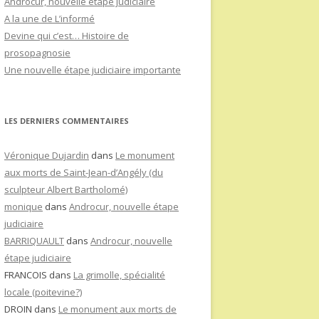
Androcur, nouvelle étape judiciaire
A la une de L’informé
Devine qui c’est… Histoire de
prosopagnosie
Une nouvelle étape judiciaire importante
LES DERNIERS COMMENTAIRES
Véronique Dujardin
dans
Le monument
aux morts de Saint-Jean-d’Angély (du
sculpteur Albert Bartholomé)
monique
dans
Androcur, nouvelle étape
judiciaire
BARRIQUAULT
dans
Androcur, nouvelle
étape judiciaire
FRANCOIS
dans
La grimolle, spécialité
locale (poitevine?)
DROIN
dans
Le monument aux morts de