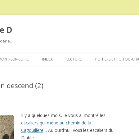
e D
roderie…
Aller
au
ONT-SUR-LOIRE
INDEX
LECTURE
POITIERS ET POITOU-CH
contenu
on descend (2)
Il y a quelques mois, je vous ai montré les
escaliers qui mène au chemin de la
Cagouillère
… Aujourd’hui, voici les escaliers du
Diable…