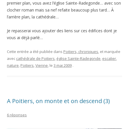
premier plan, vous avez l’église Sainte-Radegonde… avec son
clocher roman mais sa nef refaite beaucoup plus tard… À
l’arrière plan, la cathédrale…
Je repasserai vous ajouter des liens sur ces édifices dont je
vous ai déjà parlé…
Cette entrée a été publiée dans
Poitiers, chroniques
, et marquée
avec
cathédrale de Poitiers
,
église Sainte-Radegonde
,
escalier
,
nature
,
Poitiers
,
Vienne
, le
3 mai 2009
.
A Poitiers, on monte et on descend (3)
6 réponses