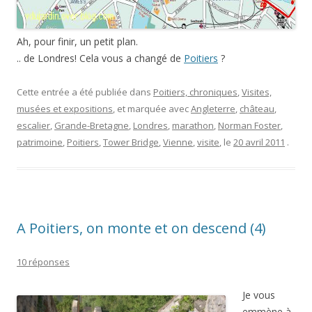
Ah, pour finir, un petit plan.
.. de Londres! Cela vous a changé de
Poitiers
?
Cette entrée a été publiée dans
Poitiers, chroniques
,
Visites,
musées et expositions
, et marquée avec
Angleterre
,
château
,
escalier
,
Grande-Bretagne
,
Londres
,
marathon
,
Norman Foster
,
patrimoine
,
Poitiers
,
Tower Bridge
,
Vienne
,
visite
, le
20 avril 2011
.
A Poitiers, on monte et on descend (4)
10 réponses
Je vous
emmène à