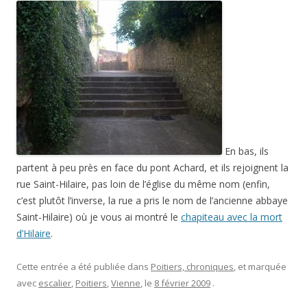
En bas, ils
partent à peu près en face du pont Achard, et ils rejoignent la
rue Saint-Hilaire, pas loin de l’église du même nom (enfin,
c’est plutôt l’inverse, la rue a pris le nom de l’ancienne abbaye
Saint-Hilaire) où je vous ai montré le
chapiteau avec la mort
d’Hilaire
.
Cette entrée a été publiée dans
Poitiers, chroniques
, et marquée
avec
escalier
,
Poitiers
,
Vienne
, le
8 février 2009
.