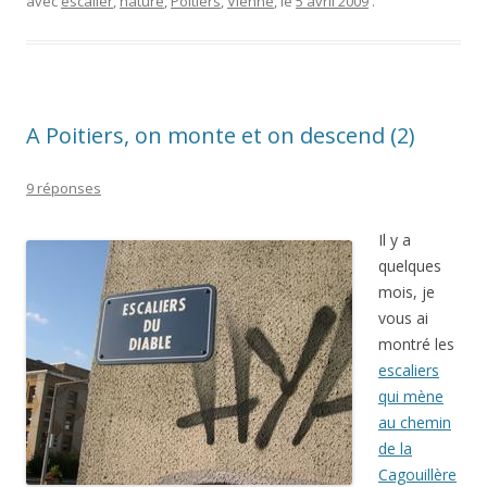
avec
escalier
,
nature
,
Poitiers
,
Vienne
, le
5 avril 2009
.
A Poitiers, on monte et on descend (2)
9 réponses
Il y a
quelques
mois, je
vous ai
montré les
escaliers
qui mène
au chemin
de la
Cagouillère