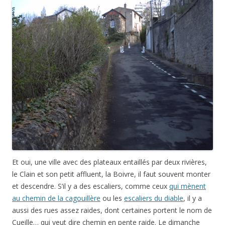
Et oui, une ville avec des plateaux entaillés par deux rivières,
le Clain et son petit affluent, la Boivre, il faut souvent monter
et descendre. S’il y a des escaliers, comme ceux
qui mènent
au chemin de la cagouillère
ou les
escaliers du diable
, il y a
aussi des rues assez raides, dont certaines portent le nom de
Cueille… qui veut dire chemin en pente raide. Le dimanche