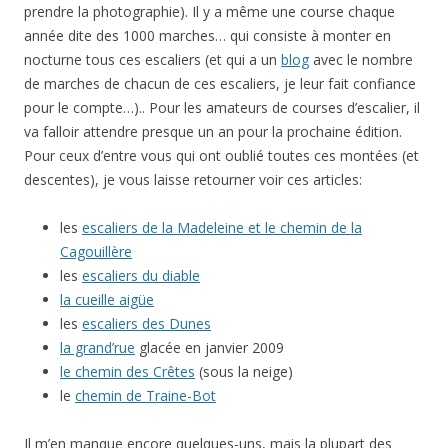
prendre la photographie). Il y a même une course chaque
année dite des 1000 marches… qui consiste à monter en
nocturne tous ces escaliers (et qui a un
blog
avec le nombre
de marches de chacun de ces escaliers, je leur fait confiance
pour le compte…).. Pour les amateurs de courses d’escalier, il
va falloir attendre presque un an pour la prochaine édition.
Pour ceux d’entre vous qui ont oublié toutes ces montées (et
descentes), je vous laisse retourner voir ces articles:
les
escaliers de la Madeleine et le chemin de la
Cagouillère
les
escaliers du diable
la cueille aigüe
les
escaliers des Dunes
la grand’rue
glacée en janvier 2009
le chemin des Crêtes
(sous la neige)
le
chemin de Traine-Bot
Il m’en manque encore quelques-uns, mais la plupart des