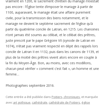
vraiment en 1200, le sacrement chrétien du mariage n’existait
pas encore : l’Église tente d’imposer le mariage à partir de
1100, auparavant, le mariage était une affaire purement
civile, pour la transmission des biens notamment, et le
mariage ne devient le septième sacrement de l’église qu’à
partir du quatrième concile de Latran, en 1215. Les chanoines
n’ont jamais été soumis au célibat, et le célibat des prêtres,
juste prescrit par le pape Grégoire VII (synode de Latran en
1074), n’était pas vraiment respecté en dépit des rappels lors
concile de Latran II en 1132, puis dans les canons de 1139, et
plus de la moitié des prêtres vivent alors encore en couple à
la fin du Moyen-Âge. Bon, au moins, avec ces modillons,
chacun peut vérifier « comment c’est fait », un homme et une
femme…
Photographies septembre 2016.
Cette entrée a été publiée dans
Poitiers, chroniques
, et marquée
avec
art gothique
,
cathédrale
,
cathédrale de Poitiers
,
église