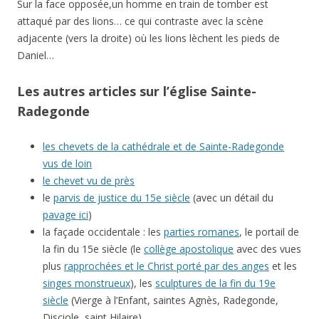
Sur la face opposée,un homme en train de tomber est
attaqué par des lions… ce qui contraste avec la scène
adjacente (vers la droite) où les lions lèchent les pieds de
Daniel…
Les autres articles sur l’église Sainte-
Radegonde
les chevets de la cathédrale et de Sainte-Radegonde
vus de loin
le chevet vu de près
le
parvis de justice du 15e siècle
(avec un détail du
pavage ici
)
la façade occidentale : les
parties romanes
, le portail de
la fin du 15e siècle (le
collège apostolique
avec des vues
plus
rapprochées et le Christ porté par des anges
et les
singes monstrueux
), les
sculptures de la fin du 19e
siècle
(Vierge à l’Enfant, saintes Agnès, Radegonde,
Disciole, saint Hilaire)