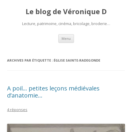
Le blog de Véronique D
Lecture, patrimoine, cinéma, bricolage, broderie…
Aller
Menu
au
contenu
ARCHIVES PAR ÉTIQUETTE :
ÉGLISE SAINTE-RADEGONDE
A poil… petites leçons médiévales
d’anatomie…
4 réponses