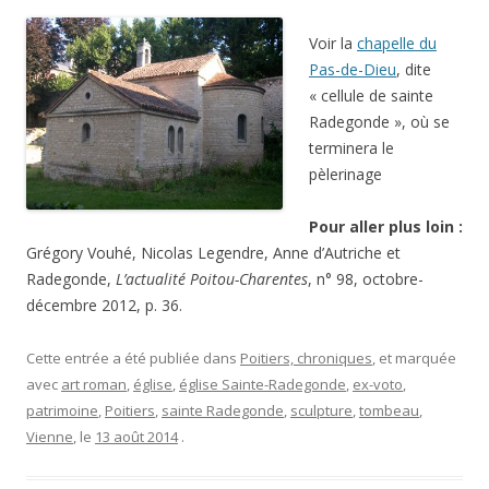
Voir la
chapelle du
Pas-de-Dieu
, dite
« cellule de sainte
Radegonde », où se
terminera le
pèlerinage
Pour aller plus loin :
Grégory Vouhé, Nicolas Legendre, Anne d’Autriche et
Radegonde,
L’actualité Poitou-Charentes
, n° 98, octobre-
décembre 2012, p. 36.
Cette entrée a été publiée dans
Poitiers, chroniques
, et marquée
avec
art roman
,
église
,
église Sainte-Radegonde
,
ex-voto
,
patrimoine
,
Poitiers
,
sainte Radegonde
,
sculpture
,
tombeau
,
Vienne
, le
13 août 2014
.