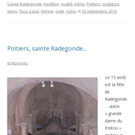
Sainte-Radegonde
,
modillon
,
nudité
,
pénis
,
Poitiers
,
sculpture
,
seins
,
Tous à poil
,
Vienne
,
voile
,
vulve
, le
25 septembre 2016
.
Poitiers, sainte Radegonde…
8 réponses
Le 13 août
est la fête
de
Radegonde
… autre
« grande
dame du
Poitou »