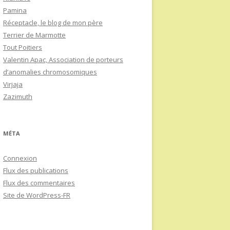
Pamina
Réceptacle, le blog de mon père
Terrier de Marmotte
Tout Poitiers
Valentin Apac, Association de porteurs
d’anomalies chromosomiques
Virjaja
Zazimuth
MÉTA
Connexion
Flux des publications
Flux des commentaires
Site de WordPress-FR