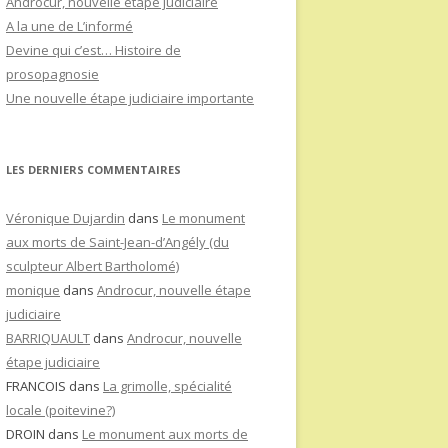
Androcur, nouvelle étape judiciaire
A la une de L’informé
Devine qui c’est… Histoire de
prosopagnosie
Une nouvelle étape judiciaire importante
LES DERNIERS COMMENTAIRES
Véronique Dujardin
dans
Le monument
aux morts de Saint-Jean-d’Angély (du
sculpteur Albert Bartholomé)
monique
dans
Androcur, nouvelle étape
judiciaire
BARRIQUAULT
dans
Androcur, nouvelle
étape judiciaire
FRANCOIS
dans
La grimolle, spécialité
locale (poitevine?)
DROIN
dans
Le monument aux morts de