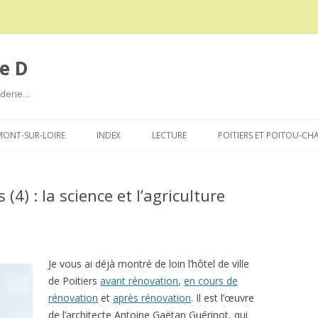
e D
roderie…
Aller
au
ONT-SUR-LOIRE
INDEX
LECTURE
POITIERS ET POITOU-CH
contenu
s (4) : la science et l’agriculture
Je vous ai déjà montré de loin l’hôtel de ville
de Poitiers
avant rénovation
,
en cours de
rénovation
et
après rénovation
. Il est l’œuvre
de l’architecte Antoine Gaëtan Guérinot, qui