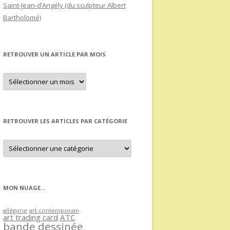
Saint-Jean-d’Angély (du sculpteur Albert
Bartholomé)
RETROUVER UN ARTICLE PAR MOIS
Retrouver
un
article
par
mois
RETROUVER LES ARTICLES PAR CATÉGORIE
Retrouver
les
articles
par
catégorie
MON NUAGE…
allégorie
art contemporain
art trading card
ATC
bande dessinée