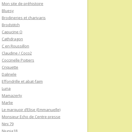
Mon site de préhistoire
Bluesy
Brodineries et charivaris
Brodstitch
Capucine O
Cathdragon
C en Roussillon
Claudine / Coco2
Coccinelle Poitiers
Criquette
Dalinele
Effondrille et abat-faim
Luna
Mamazerty
Marlie
Le marquoir d’Elise (Emmanuelle)
Monsieur Echo de Centre presse
Nini 79
Niunia18