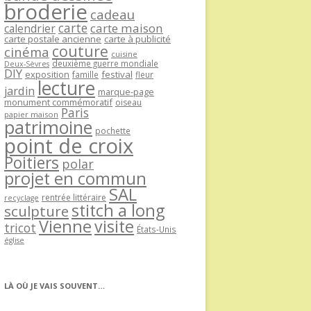
broderie
cadeau
carte
carte maison
calendrier
carte postale ancienne
carte à publicité
couture
cinéma
cuisine
deuxième guerre mondiale
Deux-Sèvres
DIY
exposition
festival
famille
fleur
lecture
jardin
marque-page
monument commémoratif
oiseau
Paris
papier maison
patrimoine
pochette
point de croix
Poitiers
polar
projet en commun
SAL
rentrée littéraire
recyclage
stitch a long
sculpture
Vienne
visite
tricot
États-Unis
église
LÀ OÙ JE VAIS SOUVENT…