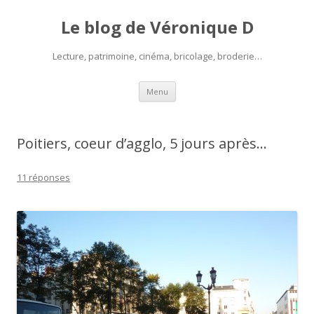
Le blog de Véronique D
Lecture, patrimoine, cinéma, bricolage, broderie…
Aller
Menu
au
contenu
Poitiers, coeur d’agglo, 5 jours après…
11 réponses