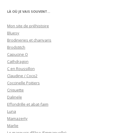
LÀ OÙ JE VAIS SOUVENT…
Mon site de préhistoire
Bluesy
Brodineries et charivaris
Brodstitch
Capucine O
Cathdragon
C en Roussillon
Claudine / Coco2
Coccinelle Poitiers
Criquette
Dalinele
Effondrille et abat-faim
Luna
Mamazerty
Marlie
Le marquoir d’Elise (Emmanuelle)