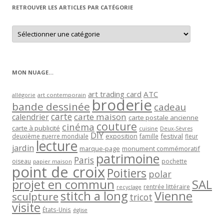
RETROUVER LES ARTICLES PAR CATÉGORIE
Retrouver
les
articles
par
catégorie
MON NUAGE…
art trading card
ATC
allégorie
art contemporain
broderie
bande dessinée
cadeau
carte
carte maison
calendrier
carte postale ancienne
couture
cinéma
carte à publicité
cuisine
Deux-Sèvres
DIY
exposition
festival
famille
deuxième guerre mondiale
fleur
lecture
jardin
marque-page
monument commémoratif
patrimoine
Paris
oiseau
papier maison
pochette
point de croix
Poitiers
polar
projet en commun
SAL
rentrée littéraire
recyclage
stitch a long
Vienne
sculpture
tricot
visite
États-Unis
église