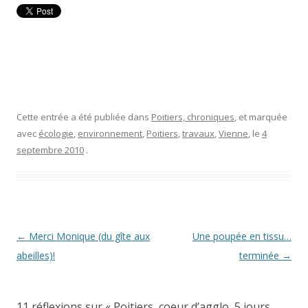
Cette entrée a été publiée dans
Poitiers, chroniques
, et marquée
avec
écologie
,
environnement
,
Poitiers
,
travaux
,
Vienne
, le
4
septembre 2010
.
Navigation
←
Merci Monique (du gîte aux
Une poupée en tissu…
des
abeilles)!
terminée
→
articles
11 réflexions sur «
Poitiers, coeur d’agglo, 5 jours