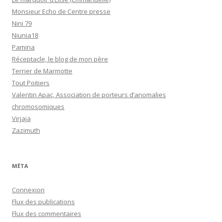
Monsieur Echo de Centre presse
Nini 79
Niunia18
Pamina
Réceptacle, le blog de mon père
Terrier de Marmotte
Tout Poitiers
Valentin Apac, Association de porteurs d’anomalies
chromosomiques
Virjaja
Zazimuth
MÉTA
Connexion
Flux des publications
Flux des commentaires