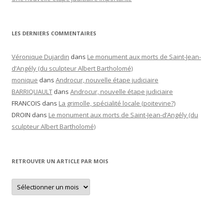
LES DERNIERS COMMENTAIRES
Véronique Dujardin
dans
Le monument aux morts de Saint-Jean-
d’Angély (du sculpteur Albert Bartholomé)
monique
dans
Androcur, nouvelle étape judiciaire
BARRIQUAULT
dans
Androcur, nouvelle étape judiciaire
FRANCOIS
dans
La grimolle, spécialité locale (poitevine?)
DROIN
dans
Le monument aux morts de Saint-Jean-d’Angély (du
sculpteur Albert Bartholomé)
RETROUVER UN ARTICLE PAR MOIS
Retrouver
un
article
par
mois