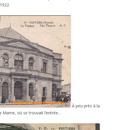
 1922.
À peu près à la
a Marne, où se trouvait l’entrée…