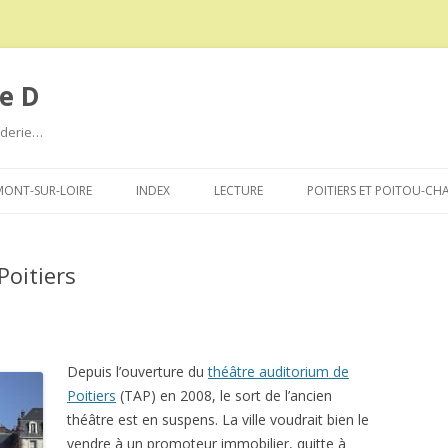
e D
roderie…
Aller
au
ONT-SUR-LOIRE
INDEX
LECTURE
POITIERS ET POITOU-CH
contenu
Poitiers
Depuis l’ouverture du
théâtre auditorium de
Poitiers
(TAP) en 2008, le sort de l’ancien
théâtre est en suspens. La ville voudrait bien le
vendre à un promoteur immobilier, quitte à