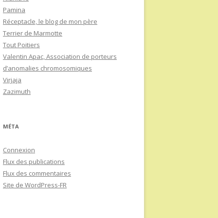
Pamina
Réceptacle, le blog de mon père
Terrier de Marmotte
Tout Poitiers
Valentin Apac, Association de porteurs
d’anomalies chromosomiques
Virjaja
Zazimuth
MÉTA
Connexion
Flux des publications
Flux des commentaires
Site de WordPress-FR