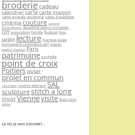
broderie
cadeau
carte
carte maison
calendrier
carte postale ancienne
carte à publicité
couture
cinéma
cuisine
deuxième guerre mondiale
Deux-Sèvres
DIY
exposition
festival
famille
fleur
lecture
jardin
marque-page
monument commémoratif
oiseau
Paris
papier maison
patrimoine
pochette
point de croix
Poitiers
polar
projet en commun
SAL
rentrée littéraire
recyclage
stitch a long
sculpture
Vienne
visite
tricot
États-Unis
église
LÀ OÙ JE VAIS SOUVENT…