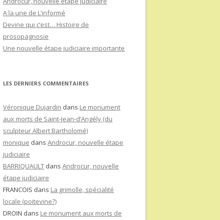
Androcur, nouvelle étape judiciaire
A la une de L’informé
Devine qui c’est… Histoire de
prosopagnosie
Une nouvelle étape judiciaire importante
LES DERNIERS COMMENTAIRES
Véronique Dujardin
dans
Le monument
aux morts de Saint-Jean-d’Angély (du
sculpteur Albert Bartholomé)
monique
dans
Androcur, nouvelle étape
judiciaire
BARRIQUAULT
dans
Androcur, nouvelle
étape judiciaire
FRANCOIS
dans
La grimolle, spécialité
locale (poitevine?)
DROIN
dans
Le monument aux morts de