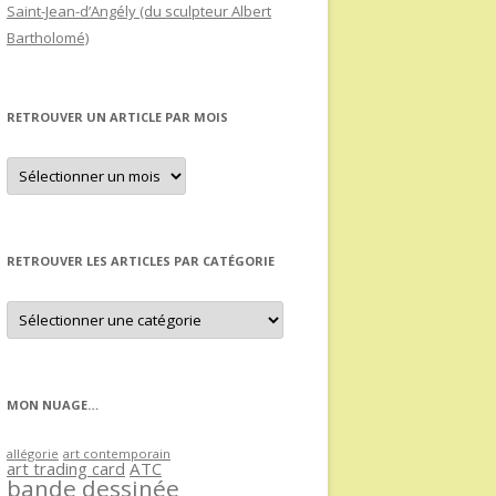
Saint-Jean-d’Angély (du sculpteur Albert
Bartholomé)
RETROUVER UN ARTICLE PAR MOIS
Retrouver
un
article
par
mois
RETROUVER LES ARTICLES PAR CATÉGORIE
Retrouver
les
articles
par
catégorie
MON NUAGE…
allégorie
art contemporain
art trading card
ATC
bande dessinée