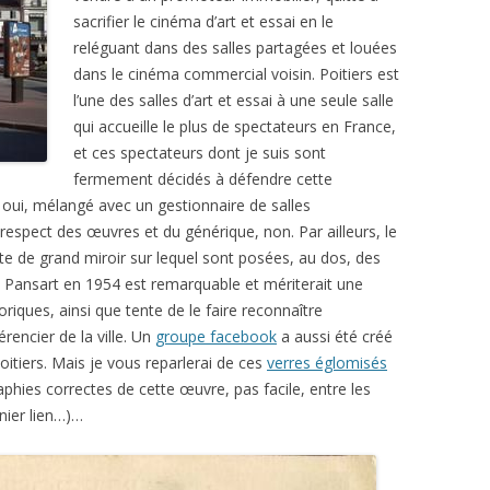
sacrifier le cinéma d’art et essai en le
reléguant dans des salles partagées et louées
dans le cinéma commercial voisin. Poitiers est
l’une des salles d’art et essai à une seule salle
qui accueille le plus de spectateurs en France,
et ces spectateurs dont je suis sont
fermement décidés à défendre cette
is, oui, mélangé avec un gestionnaire de salles
respect des œuvres et du générique, non. Par ailleurs, le
te de grand miroir sur lequel sont posées, au dos, des
rt Pansart en 1954 est remarquable et mériterait une
riques, ainsi que tente de le faire reconnaître
encier de la ville. Un
groupe facebook
a aussi été créé
oitiers. Mais je vous reparlerai de ces
verres églomisés
aphies correctes de cette œuvre, pas facile, entre les
rnier lien…)…