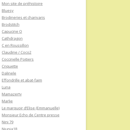
Mon site de préhistoire
Bluesy
Brodineries et charivaris
Brodstitch
Capucine O
Cathdragon
C en Roussillon
Claudine / Coco2
Coccinelle Poitiers
Criquette
Dalinele
Effondrille et abat-faim
Luna
Mamazerty
Marlie
Le marquoir d’Elise (Emmanuelle)
Monsieur Echo de Centre presse
Nini 79
Niunia18