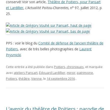
conservé! Voir son article,
Théâtre de Poitiers, pour Pansart
et Lardillier
,
L’Actualité Poitou-Charentes,
n° 97, juillet 2012, p.
25.
PPS : voir le blog du
Comité de défense de l’ancien théâtre de
Poitiers
, avec de très belles photographies de
Laurent
Prysmicki
.
Cette entrée a été publiée dans
Poitiers, chroniques
, et marquée
avec
ateliers Pansart
,
Édouard Lardillier
,
miroir
,
patrimoine
,
Poitiers
,
théâtre
,
Vienne
, le
14 septembre 2016
.
L’avenir du théâtre de Poitiers : parodie de