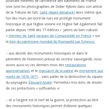
pourtant minimes de l’architecte des bâtiments de France
(voir (voir les photographies de Didier Rykner dans son article
de la Tribune de l’art,
Saint-Hilaire dénaturé
) alors même que
l’un des murs (en bord de rue) est protégé monument
historique et que l’église voisine est l’église fait également fait
partie depuis 1998 des 77 édifices / jalons du bien culturel
«
chemins de Saint-Jacques-de-Compostelle en France
» sur
la
liste du patrimoine mondial de l’humanité par l’Unesco.
– aux abords des monuments historiques et dans le
périmètre de l’extension prévue du secteur sauvegardé, nous
avons aussi vu ces derniers mois des
restaurations
approximatives
et le
massacre de la patine
du
monument aux
morts de 1870-1871
… sans parler de la destruction du square
du paysagiste
Édouard André
. Permettez moi donc de douter
de ces protections « suffisantes »!
– et si l’argent est le nerf de la guerre, la protection au titre
des monuments historiques permet d’obtenir quelques