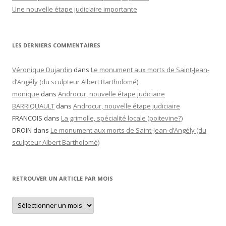
Une nouvelle étape judiciaire importante
LES DERNIERS COMMENTAIRES
Véronique Dujardin
dans
Le monument aux morts de Saint-Jean-
d’Angély (du sculpteur Albert Bartholomé)
monique
dans
Androcur, nouvelle étape judiciaire
BARRIQUAULT
dans
Androcur, nouvelle étape judiciaire
FRANCOIS
dans
La grimolle, spécialité locale (poitevine?)
DROIN
dans
Le monument aux morts de Saint-Jean-d’Angély (du
sculpteur Albert Bartholomé)
RETROUVER UN ARTICLE PAR MOIS
Retrouver
un
article
par