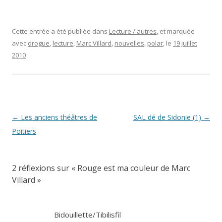
Cette entrée a été publiée dans
Lecture / autres
, et marquée
avec
drogue
,
lecture
,
Marc Villard
,
nouvelles
,
polar
, le
19 juillet
2010
.
Navigation
←
Les anciens théâtres de
SAL dé de Sidonie (1)
→
des
Poitiers
articles
2 réflexions sur «
Rouge est ma couleur de Marc
Villard
»
Bidouillette/Tibilisfil