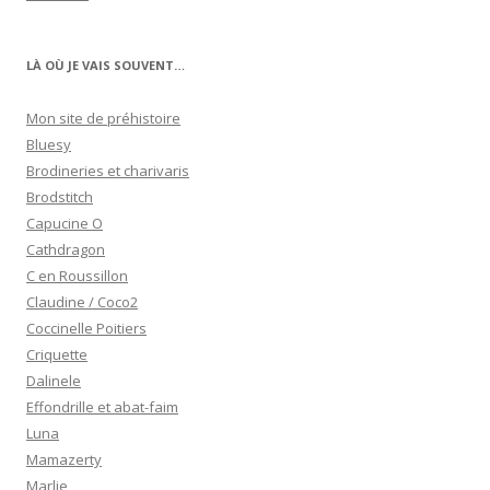
LÀ OÙ JE VAIS SOUVENT…
Mon site de préhistoire
Bluesy
Brodineries et charivaris
Brodstitch
Capucine O
Cathdragon
C en Roussillon
Claudine / Coco2
Coccinelle Poitiers
Criquette
Dalinele
Effondrille et abat-faim
Luna
Mamazerty
Marlie