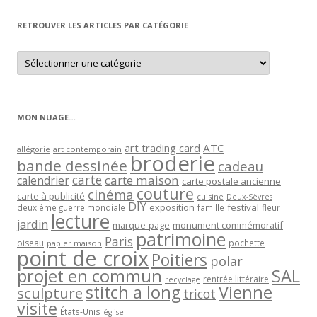
mois
RETROUVER LES ARTICLES PAR CATÉGORIE
Retrouver
les
articles
par
catégorie
MON NUAGE…
art trading card
ATC
allégorie
art contemporain
broderie
bande dessinée
cadeau
carte
carte maison
calendrier
carte postale ancienne
couture
cinéma
carte à publicité
cuisine
Deux-Sèvres
DIY
exposition
festival
famille
deuxième guerre mondiale
fleur
lecture
jardin
marque-page
monument commémoratif
patrimoine
Paris
oiseau
papier maison
pochette
point de croix
Poitiers
polar
projet en commun
SAL
rentrée littéraire
recyclage
stitch a long
Vienne
sculpture
tricot
visite
États-Unis
église