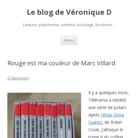
Le blog de Véronique D
Lecture, patrimoine, cinéma, bricolage, broderie…
Aller
Menu
au
contenu
Rouge est ma couleur de Marc Villard
2 réponses
Il y a quelques mois,
Télérama a réédité
une série de polars.
Après
J’étais Dora
Suarez
, de Robin
Cook, j’attaque le
tome 6 du coffret.