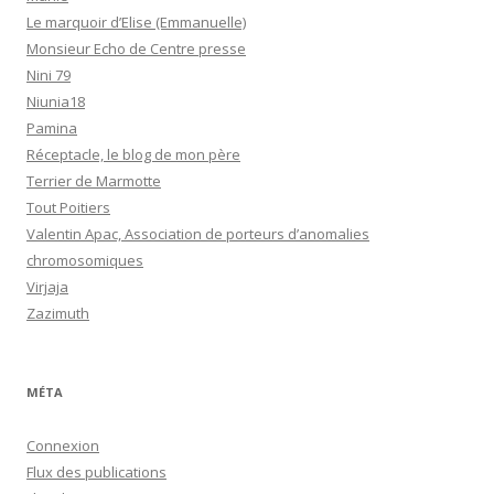
Le marquoir d’Elise (Emmanuelle)
Monsieur Echo de Centre presse
Nini 79
Niunia18
Pamina
Réceptacle, le blog de mon père
Terrier de Marmotte
Tout Poitiers
Valentin Apac, Association de porteurs d’anomalies
chromosomiques
Virjaja
Zazimuth
MÉTA
Connexion
Flux des publications