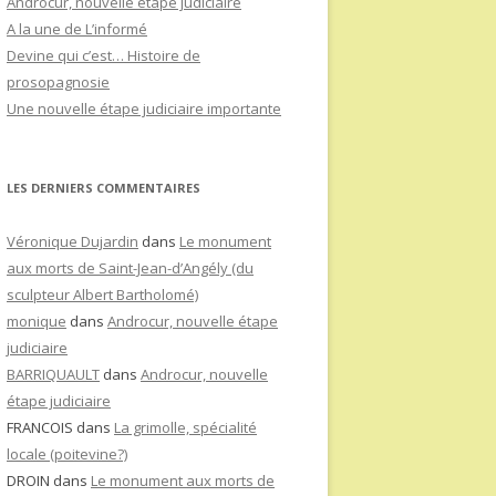
Androcur, nouvelle étape judiciaire
A la une de L’informé
Devine qui c’est… Histoire de
prosopagnosie
Une nouvelle étape judiciaire importante
LES DERNIERS COMMENTAIRES
Véronique Dujardin
dans
Le monument
aux morts de Saint-Jean-d’Angély (du
sculpteur Albert Bartholomé)
monique
dans
Androcur, nouvelle étape
judiciaire
BARRIQUAULT
dans
Androcur, nouvelle
étape judiciaire
FRANCOIS
dans
La grimolle, spécialité
locale (poitevine?)
DROIN
dans
Le monument aux morts de