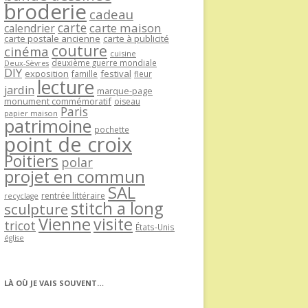
broderie
cadeau
carte
carte maison
calendrier
carte postale ancienne
carte à publicité
couture
cinéma
cuisine
deuxième guerre mondiale
Deux-Sèvres
DIY
exposition
festival
famille
fleur
lecture
jardin
marque-page
monument commémoratif
oiseau
Paris
papier maison
patrimoine
pochette
point de croix
Poitiers
polar
projet en commun
SAL
rentrée littéraire
recyclage
stitch a long
sculpture
Vienne
visite
tricot
États-Unis
église
LÀ OÙ JE VAIS SOUVENT…