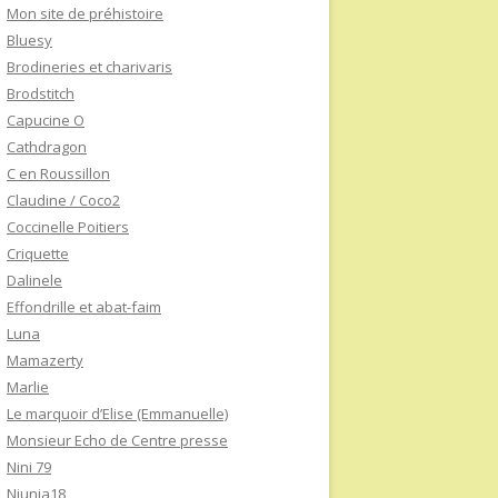
Mon site de préhistoire
Bluesy
Brodineries et charivaris
Brodstitch
Capucine O
Cathdragon
C en Roussillon
Claudine / Coco2
Coccinelle Poitiers
Criquette
Dalinele
Effondrille et abat-faim
Luna
Mamazerty
Marlie
Le marquoir d’Elise (Emmanuelle)
Monsieur Echo de Centre presse
Nini 79
Niunia18