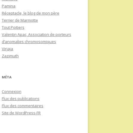
Pamina
Réceptacle, le blog de mon père
Terrier de Marmotte
Tout Poitiers
Valentin Apac, Association de porteurs
d’anomalies chromosomiques
Virjaja
Zazimuth
MÉTA
Connexion
Flux des publications
Flux des commentaires
Site de WordPress-FR