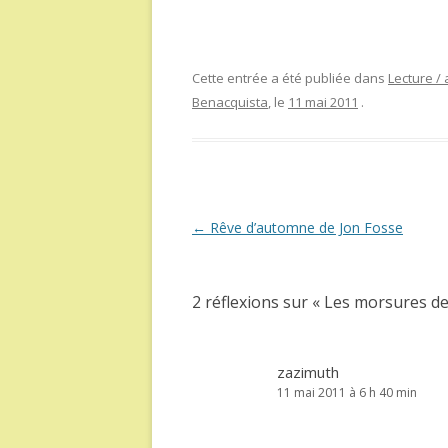
Cette entrée a été publiée dans
Lecture / 
Benacquista
, le
11 mai 2011
.
Navigation
←
Rêve d’automne de Jon Fosse
des
articles
2 réflexions sur «
Les morsures de
zazimuth
11 mai 2011 à 6 h 40 min