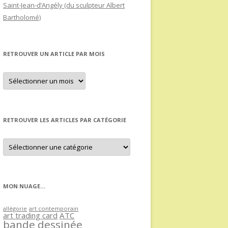
Saint-Jean-d’Angély (du sculpteur Albert
Bartholomé)
RETROUVER UN ARTICLE PAR MOIS
Retrouver
un
article
par
mois
RETROUVER LES ARTICLES PAR CATÉGORIE
Retrouver
les
articles
par
catégorie
MON NUAGE…
allégorie
art contemporain
art trading card
ATC
bande dessinée