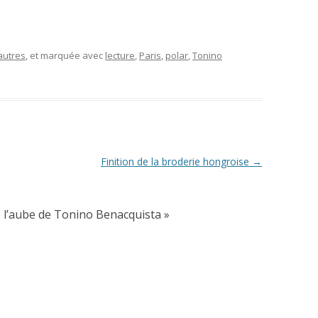
autres
, et marquée avec
lecture
,
Paris
,
polar
,
Tonino
Finition de la broderie hongroise
→
 l’aube de Tonino Benacquista
»