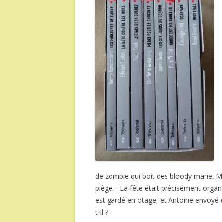
de zombie qui boit des bloody marie. Mi
piège… La fête était précisément orga
est gardé en otage, et Antoine envoyé 
t-il ?