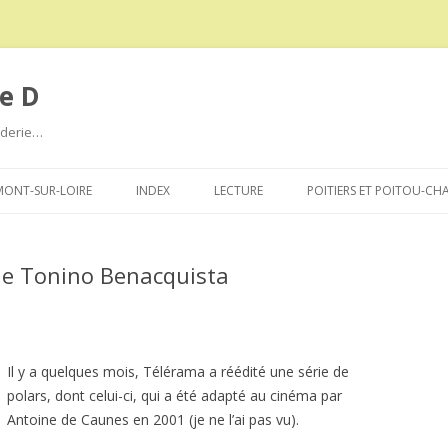
e D
roderie…
Aller
au
ONT-SUR-LOIRE
INDEX
LECTURE
POITIERS ET POITOU-CH
contenu
de Tonino Benacquista
Il y a quelques mois, Télérama a réédité une série de
polars, dont celui-ci, qui a été adapté au cinéma par
Antoine de Caunes en 2001 (je ne l’ai pas vu).