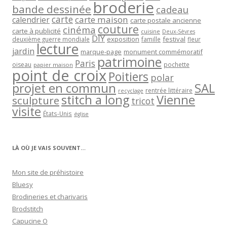
broderie
bande dessinée
cadeau
carte
carte maison
calendrier
carte postale ancienne
couture
cinéma
carte à publicité
cuisine
Deux-Sèvres
DIY
exposition
festival
famille
deuxième guerre mondiale
fleur
lecture
jardin
marque-page
monument commémoratif
patrimoine
Paris
oiseau
papier maison
pochette
point de croix
Poitiers
polar
projet en commun
SAL
rentrée littéraire
recyclage
stitch a long
Vienne
sculpture
tricot
visite
États-Unis
église
LÀ OÙ JE VAIS SOUVENT…
Mon site de préhistoire
Bluesy
Brodineries et charivaris
Brodstitch
Capucine O