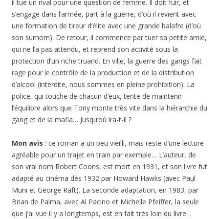
il tue un rival pour une question de femme. Il doit fuir, et
s’engage dans l’armée, part à la guerre, d’où il revient avec
une formation de tireur d’élite avec une grande balafre (d’où
son surnom). De retour, il commence par tuer sa petite amie,
qui ne l’a pas attendu, et reprend son activité sous la
protection d’un riche truand. En ville, la guerre des gangs fait
rage pour le contrôle de la production et de la distribution
d’alcool (interdite, nous sommes en pleine prohibition). La
police, qui touche de chacun d’eux, tente de maintenir
l’équilibre alors que Tony monte très vite dans la hiérarchie du
gang et de la mafia… Jusqu’où ira-t-il ?
Mon avis
: ce roman a un peu vieilli, mais reste d’une lecture
agréable pour un trajet en train par exemple… L’auteur, de
son vrai nom Robert Coons, est mort en 1931, et son livre fut
adapté au cinéma dès 1932 par Howard Hawks (avec Paul
Muni et George Raft). La seconde adaptation, en 1983, par
Brian de Palma, avec Al Pacino et Michelle Pfeiffer, la seule
que j’ai vue il y a longtemps, est en fait très loin du livre…