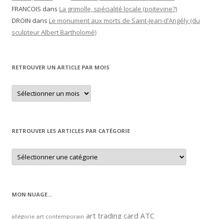
FRANCOIS
dans
La grimolle, spécialité locale (poitevine?)
DROIN
dans
Le monument aux morts de Saint-Jean-d’Angély (du
sculpteur Albert Bartholomé)
RETROUVER UN ARTICLE PAR MOIS
Retrouver
un
article
par
mois
RETROUVER LES ARTICLES PAR CATÉGORIE
Retrouver
les
articles
par
catégorie
MON NUAGE…
art trading card
ATC
allégorie
art contemporain