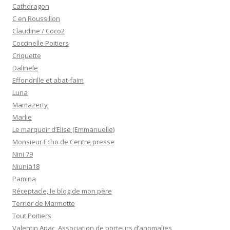
Cathdragon
C en Roussillon
Claudine / Coco2
Coccinelle Poitiers
Criquette
Dalinele
Effondrille et abat-faim
Luna
Mamazerty
Marlie
Le marquoir d’Elise (Emmanuelle)
Monsieur Echo de Centre presse
Nini 79
Niunia18
Pamina
Réceptacle, le blog de mon père
Terrier de Marmotte
Tout Poitiers
Valentin Apac, Association de porteurs d’anomalies