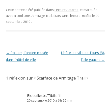
Cette entrée a été publiée dans
Lecture / autres
, et marquée
avec
alcoolisme
,
Armitage Trail
,
États-Unis
,
lecture
,
mafia
, le
20
septembre 2010
.
Navigation
←
Poitiers, l’ancien musée
L’hôtel de ville de Tours (3),
des
dans l’hôtel de ville
l’aile gauche
→
articles
1 réflexion sur «
Scarface de Armitage Trail
»
Bidouillette/Tibilisfil
20 septembre 2010 à 6 h 26 min