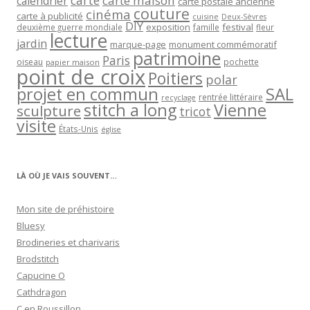
carte
carte maison
calendrier
carte postale ancienne
couture
cinéma
carte à publicité
cuisine
Deux-Sèvres
DIY
exposition
festival
famille
deuxième guerre mondiale
fleur
lecture
jardin
marque-page
monument commémoratif
patrimoine
Paris
oiseau
papier maison
pochette
point de croix
Poitiers
polar
projet en commun
SAL
rentrée littéraire
recyclage
stitch a long
Vienne
sculpture
tricot
visite
États-Unis
église
LÀ OÙ JE VAIS SOUVENT…
Mon site de préhistoire
Bluesy
Brodineries et charivaris
Brodstitch
Capucine O
Cathdragon
C en Roussillon