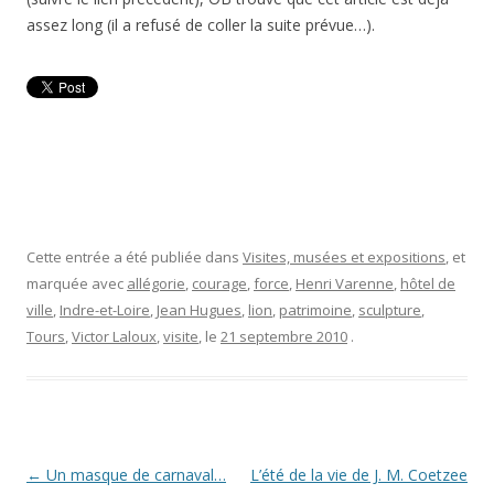
assez long (il a refusé de coller la suite prévue…).
Cette entrée a été publiée dans
Visites, musées et expositions
, et
marquée avec
allégorie
,
courage
,
force
,
Henri Varenne
,
hôtel de
ville
,
Indre-et-Loire
,
Jean Hugues
,
lion
,
patrimoine
,
sculpture
,
Tours
,
Victor Laloux
,
visite
, le
21 septembre 2010
.
Navigation
←
Un masque de carnaval…
L’été de la vie de J. M. Coetzee