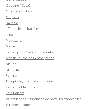
Claudine / Coco2
Coccinelle Poitiers
Criquette
Dalinele
Effondrille et abat-faim
Luna
Mamazerty
Marlie
Le marquoir d’Elise (Emmanuelle)
Monsieur Echo de Centre presse
Nini 79
Niunia18
Pamina
Réceptacle, le blog de mon père
Terrier de Marmotte
Tout Poitiers
Valentin Apac, Association de porteurs d’anomalies
chromosomiques