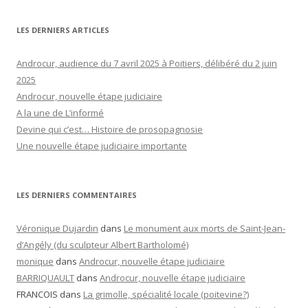
LES DERNIERS ARTICLES
Androcur, audience du 7 avril 2025 à Poitiers, délibéré du 2 juin
2025
Androcur, nouvelle étape judiciaire
A la une de L’informé
Devine qui c’est… Histoire de prosopagnosie
Une nouvelle étape judiciaire importante
LES DERNIERS COMMENTAIRES
Véronique Dujardin
dans
Le monument aux morts de Saint-Jean-
d’Angély (du sculpteur Albert Bartholomé)
monique
dans
Androcur, nouvelle étape judiciaire
BARRIQUAULT
dans
Androcur, nouvelle étape judiciaire
FRANCOIS
dans
La grimolle, spécialité locale (poitevine?)