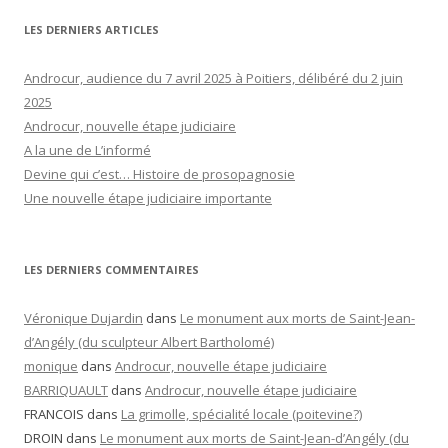
LES DERNIERS ARTICLES
Androcur, audience du 7 avril 2025 à Poitiers, délibéré du 2 juin
2025
Androcur, nouvelle étape judiciaire
A la une de L’informé
Devine qui c’est… Histoire de prosopagnosie
Une nouvelle étape judiciaire importante
LES DERNIERS COMMENTAIRES
Véronique Dujardin
dans
Le monument aux morts de Saint-Jean-
d’Angély (du sculpteur Albert Bartholomé)
monique
dans
Androcur, nouvelle étape judiciaire
BARRIQUAULT
dans
Androcur, nouvelle étape judiciaire
FRANCOIS
dans
La grimolle, spécialité locale (poitevine?)
DROIN
dans
Le monument aux morts de Saint-Jean-d’Angély (du