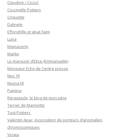
Claudine / Coco2
Coccinelle Poitiers
Criquette
Dalinele
Effondrille et abat-faim
Luna
Mamazerty
Marlie
Le marquoir d’Elise (Emmanuelle)
Monsieur Echo de Centre presse
Nini 79
Niunia18
Pamina
Réceptacle, le blog de mon père
Terrier de Marmotte
Tout Poitiers
Valentin Apac, Association de porteurs d’anomalies
chromosomiques
Virjaja