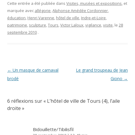
Cette entrée a été publiée dans
Visites, musées et expositions
, et
marquée avec
allégorie
,
Alphonse Amédée Cordonnier
,
éducation
,
Henri Varenne
,
hôtel de ville
,
Indre-et-Loire
,
patrimoine
,
sculpture
,
Tours
,
Victor Laloux
,
vigilance
,
visite
, le
28
septembre 2010
.
Navigation
←
Un masque de carnaval
Le grand troupeau de Jean
des
brodé
Giono
→
articles
6 réflexions sur «
L’hôtel de ville de Tours (4), l’aile
droite
»
Bidouillette/Tibilisfil