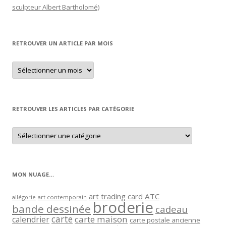
sculpteur Albert Bartholomé)
RETROUVER UN ARTICLE PAR MOIS
Retrouver
un
article
par
mois
RETROUVER LES ARTICLES PAR CATÉGORIE
Retrouver
les
articles
par
catégorie
MON NUAGE…
art trading card
ATC
allégorie
art contemporain
broderie
bande dessinée
cadeau
carte
carte maison
calendrier
carte postale ancienne