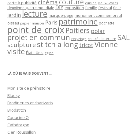
couture
cinéma
carte à publicité
cuisine
Deux-Sèvres
DIY
exposition
festival
famille
deuxième guerre mondiale
fleur
lecture
jardin
marque-page
monument commémoratif
patrimoine
Paris
oiseau
papier maison
pochette
point de croix
Poitiers
polar
projet en commun
SAL
rentrée littéraire
recyclage
stitch a long
Vienne
sculpture
tricot
visite
États-Unis
église
LÀ OÙ JE VAIS SOUVENT…
Mon site de préhistoire
Bluesy
Brodineries et charivaris
Brodstitch
Capucine O
Cathdragon
C en Roussillon