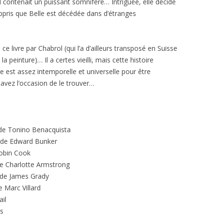
l contenait un puissant somnifère… Intriguée, elle décide
appris que Belle est décédée dans d’étranges
 ce livre par Chabrol (qui l’a d’ailleurs transposé en Suisse
peinture)… Il a certes vieilli, mais cette histoire
est assez intemporelle et universelle pour être
s avez l’occasion de le trouver…
e Tonino Benacquista
de Edward Bunker
obin Cook
e Charlotte Armstrong
de James Grady
 Marc Villard
il
s