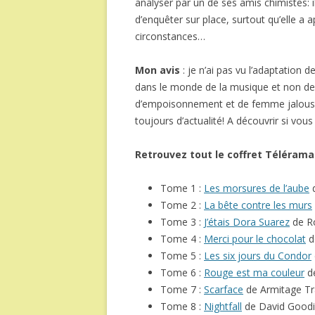
analyser par un de ses amis chimistes: i
d’enquêter sur place, surtout qu’elle a 
circonstances…
Mon avis
: je n’ai pas vu l’adaptation de
dans le monde de la musique et non de la 
d’empoisonnement et de femme jalouse 
toujours d’actualité! A découvrir si vou
Retrouvez tout le coffret Télérama
Tome 1 :
Les morsures de l’aube
d
Tome 2 :
La bête contre les murs
Tome 3 :
J’étais Dora Suarez
de R
Tome 4 :
Merci pour le chocolat
d
Tome 5 :
Les six jours du Condor
Tome 6 :
Rouge est ma couleur
de
Tome 7 :
Scarface
de Armitage Tra
Tome 8 :
Nightfall
de David Goodi