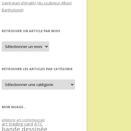
Saint-Jean-d’Angély (du sculpteur Albert
Bartholomé)
RETROUVER UN ARTICLE PAR MOIS
Retrouver
un
article
par
mois
RETROUVER LES ARTICLES PAR CATÉGORIE
Retrouver
les
articles
par
catégorie
MON NUAGE…
allégorie
art contemporain
art trading card
ATC
bande dessinée