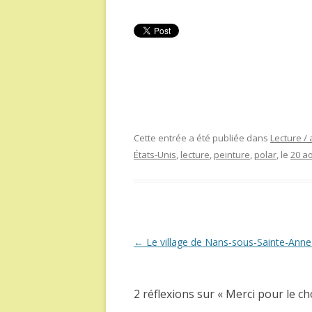
Cette entrée a été publiée dans
Lecture / 
États-Unis
,
lecture
,
peinture
,
polar
, le
20 a
Navigation
←
Le village de Nans-sous-Sainte-Anne 
des
articles
2 réflexions sur «
Merci pour le c