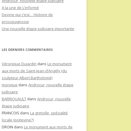
Androcur, nouvelle étape judiciaire
A la une de L’informé
Devine qui c’est… Histoire de
prosopagnosie
Une nouvelle étape judiciaire importante
LES DERNIERS COMMENTAIRES
Véronique Dujardin
dans
Le monument
aux morts de Saint-Jean-d’Angély (du
sculpteur Albert Bartholomé)
monique
dans
Androcur, nouvelle étape
judiciaire
BARRIQUAULT
dans
Androcur, nouvelle
étape judiciaire
FRANCOIS
dans
La grimolle, spécialité
locale (poitevine?)
DROIN
dans
Le monument aux morts de