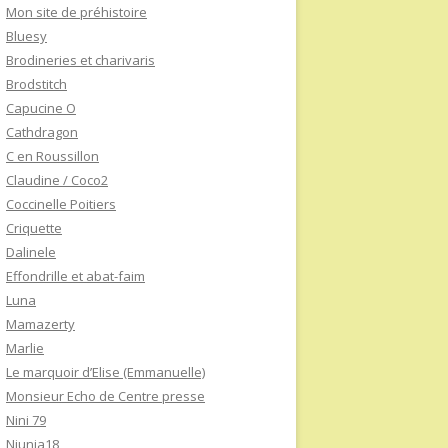
Mon site de préhistoire
Bluesy
Brodineries et charivaris
Brodstitch
Capucine O
Cathdragon
C en Roussillon
Claudine / Coco2
Coccinelle Poitiers
Criquette
Dalinele
Effondrille et abat-faim
Luna
Mamazerty
Marlie
Le marquoir d’Elise (Emmanuelle)
Monsieur Echo de Centre presse
Nini 79
Niunia18