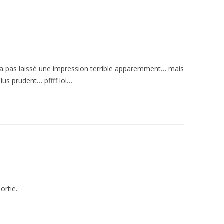
e m’a pas laissé une impression terrible apparemment… mais
lus prudent… pffff lol…
ortie.