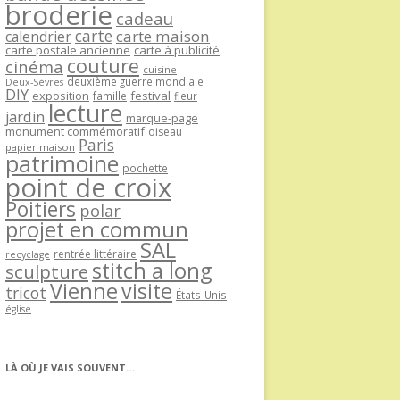
broderie
cadeau
carte
carte maison
calendrier
carte postale ancienne
carte à publicité
couture
cinéma
cuisine
deuxième guerre mondiale
Deux-Sèvres
DIY
exposition
festival
famille
fleur
lecture
jardin
marque-page
monument commémoratif
oiseau
Paris
papier maison
patrimoine
pochette
point de croix
Poitiers
polar
projet en commun
SAL
rentrée littéraire
recyclage
stitch a long
sculpture
Vienne
visite
tricot
États-Unis
église
LÀ OÙ JE VAIS SOUVENT…