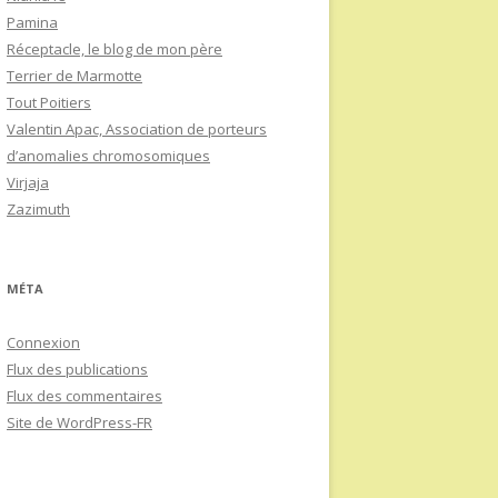
Pamina
Réceptacle, le blog de mon père
Terrier de Marmotte
Tout Poitiers
Valentin Apac, Association de porteurs
d’anomalies chromosomiques
Virjaja
Zazimuth
MÉTA
Connexion
Flux des publications
Flux des commentaires
Site de WordPress-FR