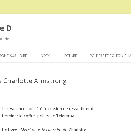
e D
roderie…
Aller
au
ONT-SUR-LOIRE
INDEX
LECTURE
POITIERS ET POITOU-CH
contenu
de Charlotte Armstrong
Les vacances ont été l’occasion de ressortir et de
terminer le coffret polars de Télérama…
Le livre
:
Merci pour le chocolat
de Charlotte