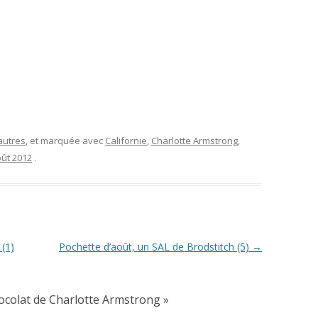
autres
, et marquée avec
Californie
,
Charlotte Armstrong
,
oût 2012
.
(1)
Pochette d’août, un SAL de Brodstitch (5)
→
hocolat de Charlotte Armstrong
»