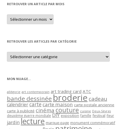
RETROUVER UN ARTICLE PAR MOIS
Retrouver
un
article
par
mois
RETROUVER LES ARTICLES PAR CATÉGORIE
Retrouver
les
articles
par
catégorie
MON NUAGE…
art trading card
ATC
allégorie
art contemporain
broderie
bande dessinée
cadeau
carte
carte maison
calendrier
carte postale ancienne
couture
cinéma
carte à publicité
cuisine
Deux-Sèvres
DIY
exposition
festival
famille
deuxième guerre mondiale
fleur
lecture
jardin
marque-page
monument commémoratif
patrimoine