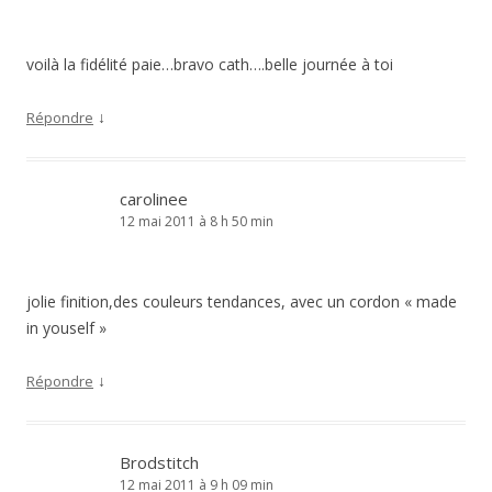
voilà la fidélité paie…bravo cath….belle journée à toi
↓
Répondre
carolinee
12 mai 2011 à 8 h 50 min
jolie finition,des couleurs tendances, avec un cordon « made
in youself »
↓
Répondre
Brodstitch
12 mai 2011 à 9 h 09 min