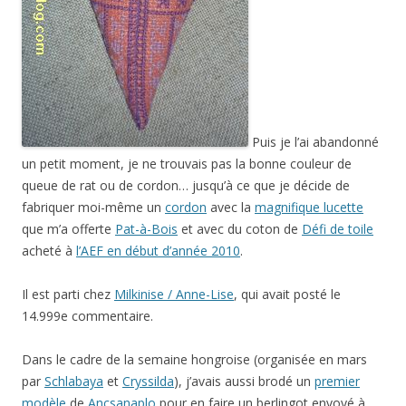
Puis je l’ai abandonné
un petit moment, je ne trouvais pas la bonne couleur de
queue de rat ou de cordon… jusqu’à ce que je décide de
fabriquer moi-même un
cordon
avec la
magnifique lucette
que m’a offerte
Pat-à-Bois
et avec du coton de
Défi de toile
acheté à
l’AEF en début d’année 2010
.
Il est parti chez
Milkinise / Anne-Lise
, qui avait posté le
14.999e commentaire.
Dans le cadre de la semaine hongroise (organisée en mars
par
Schlabaya
et
Cryssilda
), j’avais aussi brodé un
premier
modèle
de
Ancsanaplo
pour en faire un berlingot envoyé à