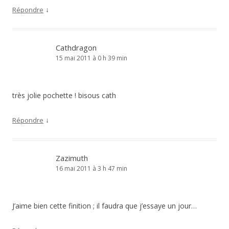
↓
Répondre
Cathdragon
15 mai 2011 à 0 h 39 min
très jolie pochette ! bisous cath
↓
Répondre
Zazimuth
16 mai 2011 à 3 h 47 min
J’aime bien cette finition ; il faudra que j’essaye un jour…