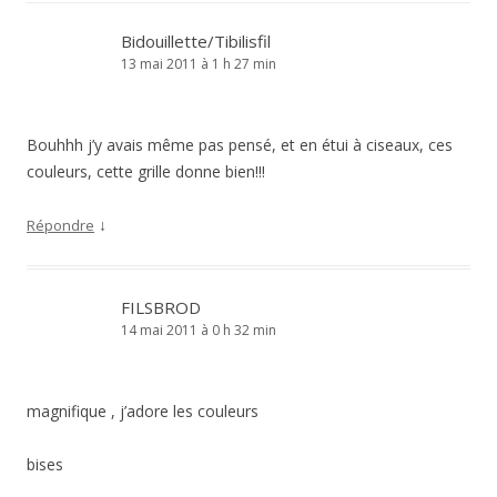
Bidouillette/Tibilisfil
13 mai 2011 à 1 h 27 min
Bouhhh j’y avais même pas pensé, et en étui à ciseaux, ces
couleurs, cette grille donne bien!!!
↓
Répondre
FILSBROD
14 mai 2011 à 0 h 32 min
magnifique , j’adore les couleurs
bises