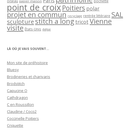
Paris
oiseau
papier maison
pochette
point de croix
Poitiers
polar
projet en commun
SAL
rentrée littéraire
recyclage
stitch a long
Vienne
sculpture
tricot
visite
États-Unis
église
LÀ OÙ JE VAIS SOUVENT…
Mon site de préhistoire
Bluesy
Brodineries et charivaris
Brodstitch
Capucine O
Cathdragon
C en Roussillon
Claudine / Coco2
Coccinelle Poitiers
Criquette