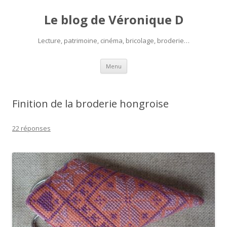
Le blog de Véronique D
Lecture, patrimoine, cinéma, bricolage, broderie…
Aller
Menu
au
contenu
Finition de la broderie hongroise
22 réponses