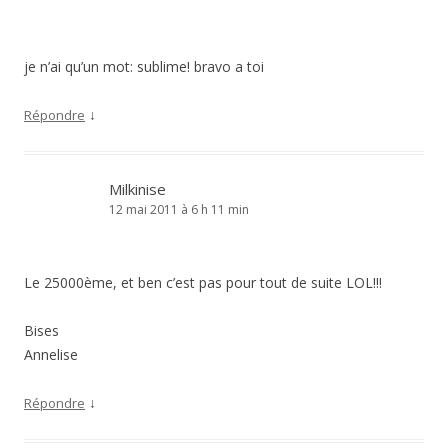
je n’ai qu’un mot: sublime! bravo a toi
↓
Répondre
Milkinise
12 mai 2011 à 6 h 11 min
Le 25000ème, et ben c’est pas pour tout de suite LOL!!!
Bises
Annelise
↓
Répondre