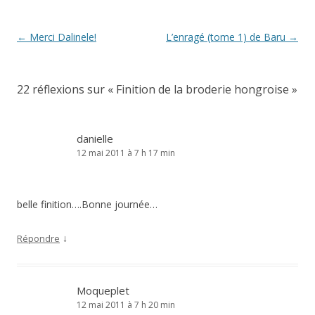
Navigation
←
Merci Dalinele!
L’enragé (tome 1) de Baru
→
des
articles
22 réflexions sur «
Finition de la broderie hongroise
»
danielle
12 mai 2011 à 7 h 17 min
belle finition….Bonne journée…
↓
Répondre
Moqueplet
12 mai 2011 à 7 h 20 min