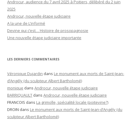
Androcur, audience du 7 avril 2025 à Poitiers, délibéré du 2 juin
2025
Androcur, nouvelle étape judiciaire
A la une de L’informé
Devine qui c’est… Histoire de prosopagnosie
Une nouvelle étape judiciaire importante
LES DERNIERS COMMENTAIRES
Véronique Dujardin
dans
Le monument aux morts de Saint-Jean-
d’Angély (du sculpteur Albert Bartholomé)
monique
dans
Androcur, nouvelle étape judiciaire
BARRIQUAULT
dans
Androcur, nouvelle étape judiciaire
FRANCOIS
dans
La grimolle, spécialité locale (poitevine?)
DROIN
dans
Le monument aux morts de Saint-Jean-d’Angély (du
sculpteur Albert Bartholomé)