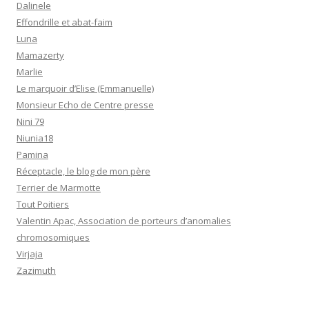
Dalinele
Effondrille et abat-faim
Luna
Mamazerty
Marlie
Le marquoir d’Elise (Emmanuelle)
Monsieur Echo de Centre presse
Nini 79
Niunia18
Pamina
Réceptacle, le blog de mon père
Terrier de Marmotte
Tout Poitiers
Valentin Apac, Association de porteurs d’anomalies
chromosomiques
Virjaja
Zazimuth