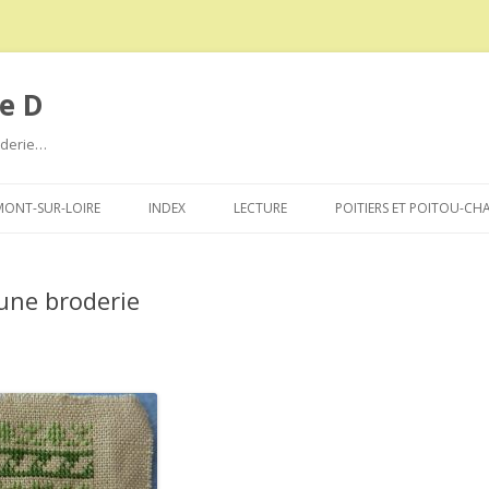
e D
roderie…
Aller
au
ONT-SUR-LOIRE
INDEX
LECTURE
POITIERS ET POITOU-CH
contenu
une broderie