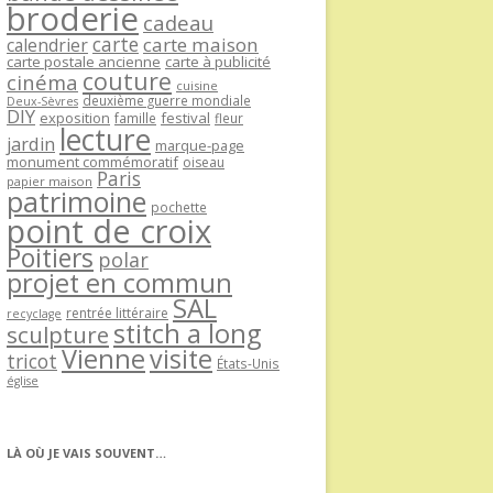
broderie
cadeau
carte
carte maison
calendrier
carte postale ancienne
carte à publicité
couture
cinéma
cuisine
deuxième guerre mondiale
Deux-Sèvres
DIY
exposition
festival
famille
fleur
lecture
jardin
marque-page
monument commémoratif
oiseau
Paris
papier maison
patrimoine
pochette
point de croix
Poitiers
polar
projet en commun
SAL
rentrée littéraire
recyclage
stitch a long
sculpture
Vienne
visite
tricot
États-Unis
église
LÀ OÙ JE VAIS SOUVENT…