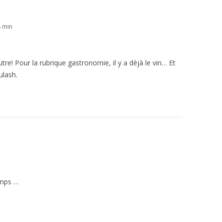
8 min
tre! Pour la rubrique gastronomie, il y a déjà le vin… Et
ulash.
emps …