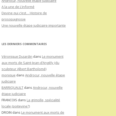
Androcur, nouvelle étape judiciaire
A la une de L’informé
Devine qui c’est… Histoire de
prosopagnosie
Une nouvelle étape judiciaire importante
LES DERNIERS COMMENTAIRES
Véronique Dujardin
dans
Le monument
aux morts de Saint-Jean-d’Angély (du
sculpteur Albert Bartholomé)
monique
dans
Androcur, nouvelle étape
judiciaire
BARRIQUAULT
dans
Androcur, nouvelle
étape judiciaire
FRANCOIS
dans
La grimolle, spécialité
locale (poitevine?)
DROIN
dans
Le monument aux morts de