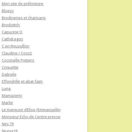
Mon site de préhistoire
Bluesy
Brodineries et charivaris
Brodstitch
Capucine O
Cathdragon
C en Roussillon
Claudine / Coco2
Coccinelle Poitiers
Criquette
Dalinele
Effondrille et abat-faim
Luna
Mamazerty
Marlie
Le marquoir d’Elise (Emmanuelle)
Monsieur Echo de Centre presse
Nini 79
Niunia18