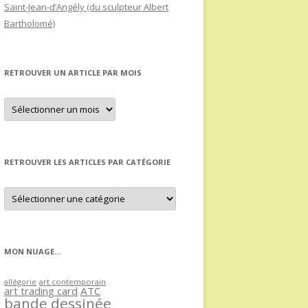
Saint-Jean-d’Angély (du sculpteur Albert
Bartholomé)
RETROUVER UN ARTICLE PAR MOIS
Retrouver
un
article
par
mois
RETROUVER LES ARTICLES PAR CATÉGORIE
Retrouver
les
articles
par
catégorie
MON NUAGE…
allégorie
art contemporain
art trading card
ATC
bande dessinée