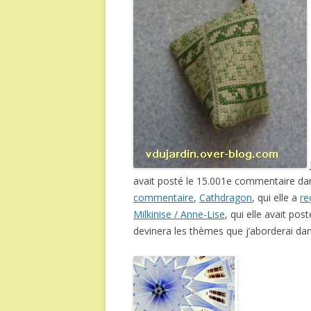
avait posté le 15.001e commentaire d
commentaire
,
Cathdragon
, qui elle a
re
Milkinise / Anne-Lise
, qui elle avait po
devinera les thèmes que j’aborderai dan