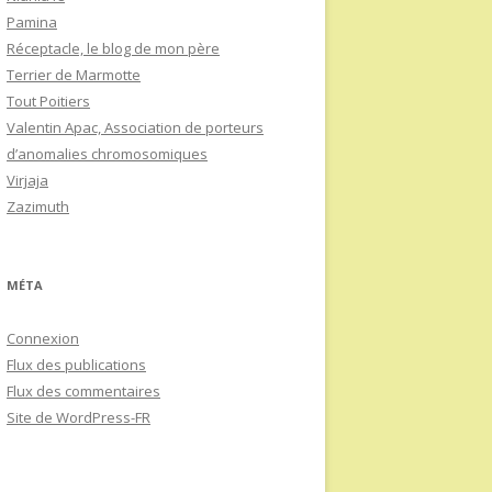
Pamina
Réceptacle, le blog de mon père
Terrier de Marmotte
Tout Poitiers
Valentin Apac, Association de porteurs
d’anomalies chromosomiques
Virjaja
Zazimuth
MÉTA
Connexion
Flux des publications
Flux des commentaires
Site de WordPress-FR