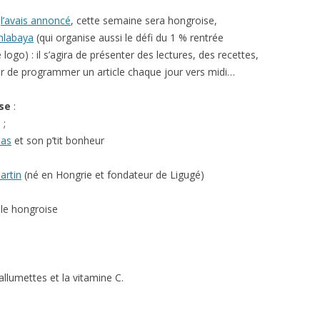
s
l’avais annoncé
, cette semaine sera hongroise,
hlabaya
(qui organise aussi le défi du 1 % rentrée
e logo) : il s’agira de présenter des lectures, des recettes,
r de programmer un article chaque jour vers midi…
se
:
 ;
bas
et son p’tit bonheur
artin
(né en Hongrie et fondateur de Ligugé)
lle hongroise
s allumettes et la vitamine C.