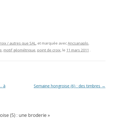
roix / autres que SAL
, et marquée avec
Ancsanaplo
,
e
,
motif géométrique
,
point de croix
, le
11 mars 2011
.
… à
Semaine hongroise (6) : des timbres
→
ise (5) : une broderie
»