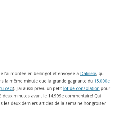
Je l’ai montée en berlingot et envoyée à
Dalinele
, qui
ans la même minute que la grande gagnante du
15.000e
çu ceci
). J’ai aussi prévu un petit
lot de consolation
pour
sté deux minutes avant le 14.999e commentaire! Qui
s les deux derniers articles de la semaine hongroise?