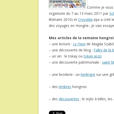
Comme je vou
organisée du 7 au 13 mars 2011 par
Sc
littéraire 2010) et
Cryssilda
(qui a créé l
des voyages en Hongrie…Je vais essaye
Mes articles de la semaine hongroi
– une lecture :
Le Faon
de Magda Szabó
– une découverte de blog :
Falby de là 
– un vin : le tokay ou
tokaji aszù
– une découverte patrimoniale :
saint M
– une broderie : un
berlingot
sur une gri
– des
timbres
hongrois
– des
découvertes
: le stylo à billes, le