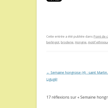
Cette entrée a été publiée dans
Point de c
berlingot
,
broderie
,
Hongrie
,
motif ethniqu
Navigation
←
Semaine hongroise (4) : saint Martin
des
Ligugé!
articles
17 réflexions sur «
Semaine hongro