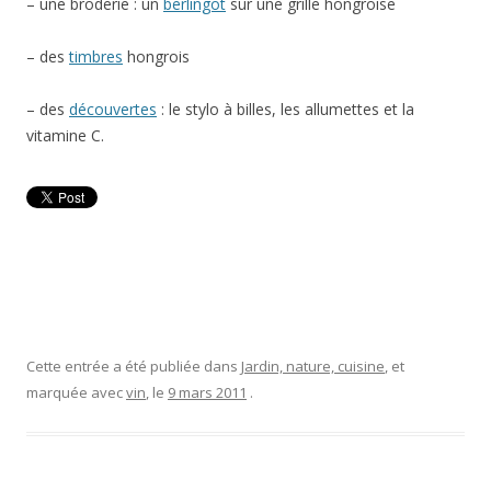
– une broderie : un
berlingot
sur une grille hongroise
– des
timbres
hongrois
– des
découvertes
: le stylo à billes, les allumettes et la
vitamine C.
Cette entrée a été publiée dans
Jardin, nature, cuisine
, et
marquée avec
vin
, le
9 mars 2011
.