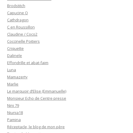
Brodstitch
Capucine O
Cathdragon
C en Roussillon
Claudine / Coco2
Coccinelle Poitiers
Criquette
Dalinele
Effondrille et abat-faim
Luna
Mamazerty
Marlie
Le marquoir d’Elise (Emmanuelle)
Monsieur Echo de Centre presse
Nini 79
Niunia18
Pamina
Réceptacle, le blog de mon père