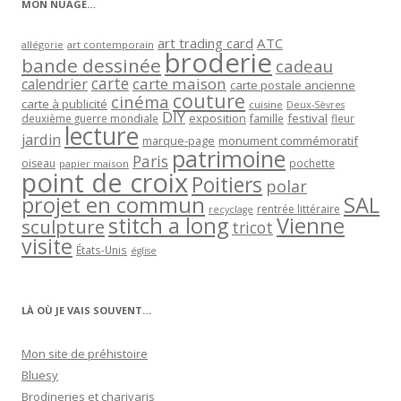
MON NUAGE…
art trading card
ATC
allégorie
art contemporain
broderie
bande dessinée
cadeau
carte
carte maison
calendrier
carte postale ancienne
couture
cinéma
carte à publicité
cuisine
Deux-Sèvres
DIY
exposition
festival
famille
deuxième guerre mondiale
fleur
lecture
jardin
marque-page
monument commémoratif
patrimoine
Paris
oiseau
papier maison
pochette
point de croix
Poitiers
polar
projet en commun
SAL
rentrée littéraire
recyclage
stitch a long
Vienne
sculpture
tricot
visite
États-Unis
église
LÀ OÙ JE VAIS SOUVENT…
Mon site de préhistoire
Bluesy
Brodineries et charivaris