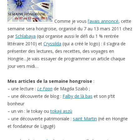
Comme je vous
l’avais annoncé
, cette
semaine sera hongroise, organisé du 7 au 13 mars 2011 chez
par
Schlabaya
(qui organise aussi le défi du 1 % rentrée
littéraire 2010) et
Cryssilda
(qui a créé le logo) : il s’agira de
présenter des lectures, des recettes, des voyages en
Hongrie…Je vais essayer de programmer un article chaque
jour vers midi…
Mes articles de la semaine hongroise
:
– une lecture :
Le Faon
de Magda Szabó ;
– une découverte de blog :
Falby de là bas
et son p’tit
bonheur
– un vin : le tokay ou
tokaji aszù
– une découverte patrimoniale :
saint Martin
(né en Hongrie
et fondateur de Ligugé)