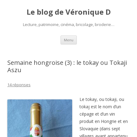
Le blog de Véronique D
Lecture, patrimoine, cinéma, bricolage, broderie…
Aller
Menu
au
contenu
Semaine hongroise (3) : le tokay ou Tokaji
Aszu
14 réponses
Le tokay, ou tokaji, ou
tokaj est le nom d’un
cépage et d’un vin
produit en Hongrie et en
Slovaquie (dans sept
villages ayant appartenu