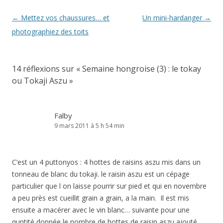
Navigation
←
Mettez vos chaussures… et
Un mini-hardanger
→
des
photographiez des toits
articles
14 réflexions sur «
Semaine hongroise (3) : le tokay
ou Tokaji Aszu
»
Falby
9 mars 2011 à 5 h 54 min
C’est un 4 puttonyos : 4 hottes de raisins aszu mis dans un
tonneau de blanc du tokaji. le raisin aszu est un cépage
particulier que l on laisse pourrir sur pied et qui en novembre
a peu près est cueillit grain a grain, a la main. Il est mis
ensuite a macérer avec le vin blanc… suivante pour une
quntité donnée le nombre de hottes de raisin aszu ajouté