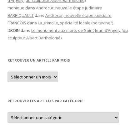
d’Angély (du sculpteur Albert Bartholomé)
monique
dans
Androcur, nouvelle étape judiciaire
BARRIQUAULT
dans
Androcur, nouvelle étape judiciaire
FRANCOIS
dans
La grimolle, spécialité locale (poitevine?)
DROIN
dans
Le monument aux morts de Saint-Jean-d’Angély (du
sculpteur Albert Bartholomé)
RETROUVER UN ARTICLE PAR MOIS
Retrouver
un
article
par
mois
RETROUVER LES ARTICLES PAR CATÉGORIE
Retrouver
les
articles
par
catégorie