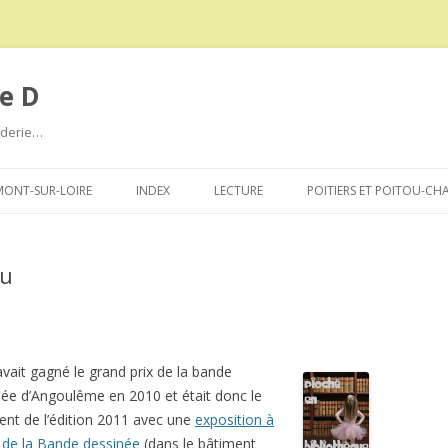
e D
roderie…
Aller
au
ONT-SUR-LOIRE
INDEX
LECTURE
POITIERS ET POITOU-CH
contenu
ru
vait gagné le grand prix de la bande
née d’Angoulême en 2010 et était donc le
ent de l’édition 2011 avec une
exposition à
é de la Bande dessinée
(dans le bâtiment