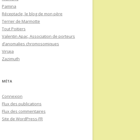
Pamina
Réceptacle, le blog de mon père
Terrier de Marmotte
Tout Poitiers
Valentin Apac, Association de porteurs
d’anomalies chromosomiques
Virjaja
Zazimuth
MÉTA
Connexion
Flux des publications
Flux des commentaires
Site de WordPress-FR