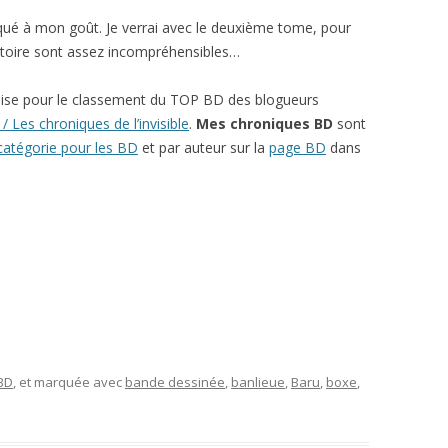
arqué à mon goût. Je verrai avec le deuxième tome, pour
prétoire sont assez incompréhensibles…
ise pour le classement du TOP BD des blogueurs
/ Les chroniques de l’invisible
.
Mes chroniques BD
sont
catégorie pour les BD
et par auteur sur la
page BD
dans
 BD
, et marquée avec
bande dessinée
,
banlieue
,
Baru
,
boxe
,