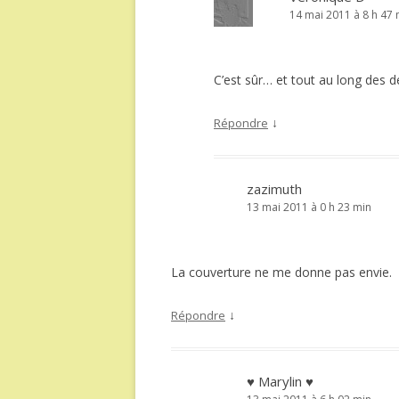
14 mai 2011 à 8 h 47 
C’est sûr… et tout au long des
↓
Répondre
zazimuth
13 mai 2011 à 0 h 23 min
La couverture ne me donne pas envie.
↓
Répondre
♥ Marylin ♥