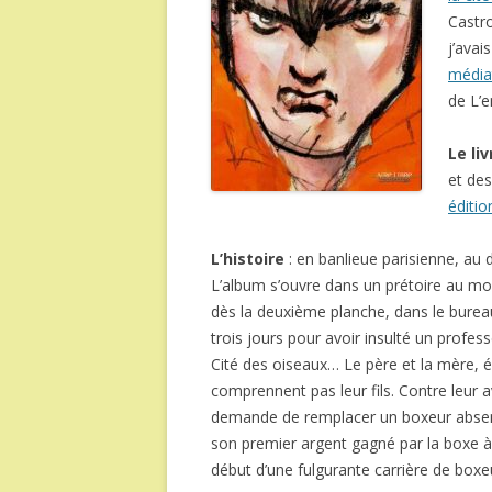
Castro
j’avai
média
de L’e
Le liv
et des
éditio
L’histoire
: en banlieue parisienne, a
L’album s’ouvre dans un prétoire au m
dès la deuxième planche, dans le burea
trois jours pour avoir insulté un profes
Cité des oiseaux… Le père et la mère, é
comprennent pas leur fils. Contre leur avi
demande de remplacer un boxeur absent
son premier argent gagné par la boxe à 
début d’une fulgurante carrière de boxe