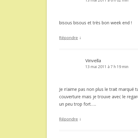
13 mai 2011 à 6 h 02 min
bisous bisous et très bon week end !
↓
Répondre
Vinvella
13 mai 2011 à 7 h 19 min
Je n’aime pas non plus le trait marqué tu
couverture mais je trouve avec le rega
un peu trop fort…..
↓
Répondre