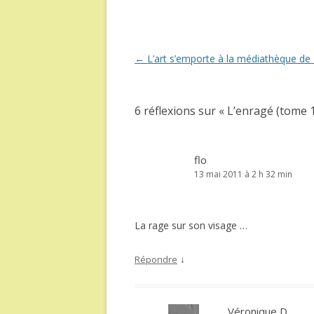
Navigation
←
L’art s’emporte à la médiathèque de 
des
articles
6 réflexions sur «
L’enragé (tome 
flo
13 mai 2011 à 2 h 32 min
La rage sur son visage …
↓
Répondre
Véronique D