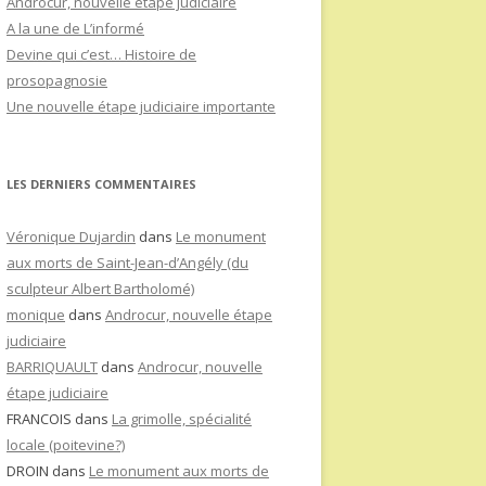
Androcur, nouvelle étape judiciaire
A la une de L’informé
Devine qui c’est… Histoire de
prosopagnosie
Une nouvelle étape judiciaire importante
LES DERNIERS COMMENTAIRES
Véronique Dujardin
dans
Le monument
aux morts de Saint-Jean-d’Angély (du
sculpteur Albert Bartholomé)
monique
dans
Androcur, nouvelle étape
judiciaire
BARRIQUAULT
dans
Androcur, nouvelle
étape judiciaire
FRANCOIS
dans
La grimolle, spécialité
locale (poitevine?)
DROIN
dans
Le monument aux morts de