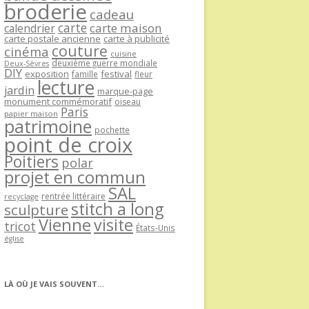
broderie
cadeau
carte
carte maison
calendrier
carte postale ancienne
carte à publicité
couture
cinéma
cuisine
deuxième guerre mondiale
Deux-Sèvres
DIY
exposition
festival
famille
fleur
lecture
jardin
marque-page
monument commémoratif
oiseau
Paris
papier maison
patrimoine
pochette
point de croix
Poitiers
polar
projet en commun
SAL
rentrée littéraire
recyclage
stitch a long
sculpture
Vienne
visite
tricot
États-Unis
église
LÀ OÙ JE VAIS SOUVENT…