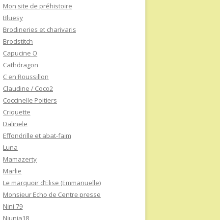
Mon site de préhistoire
Bluesy
Brodineries et charivaris
Brodstitch
Capucine O
Cathdragon
C en Roussillon
Claudine / Coco2
Coccinelle Poitiers
Criquette
Dalinele
Effondrille et abat-faim
Luna
Mamazerty
Marlie
Le marquoir d’Elise (Emmanuelle)
Monsieur Echo de Centre presse
Nini 79
Niunia18