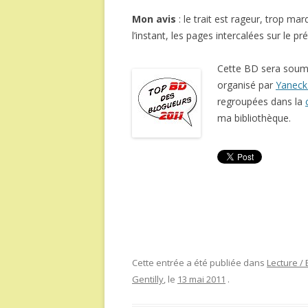
Mon avis
: le trait est rageur, trop m
l’instant, les pages intercalées sur le 
Cette BD sera soum
organisé par
Yaneck 
regroupées dans la
ma bibliothèque.
Cette entrée a été publiée dans
Lecture /
Gentilly
, le
13 mai 2011
.