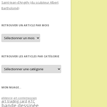
Saint-Jean-d’Angély (du sculpteur Albert
Bartholomé)
RETROUVER UN ARTICLE PAR MOIS
Retrouver
un
article
par
mois
RETROUVER LES ARTICLES PAR CATÉGORIE
Retrouver
les
articles
par
catégorie
MON NUAGE…
allégorie
art contemporain
art trading card
ATC
bande dessinée