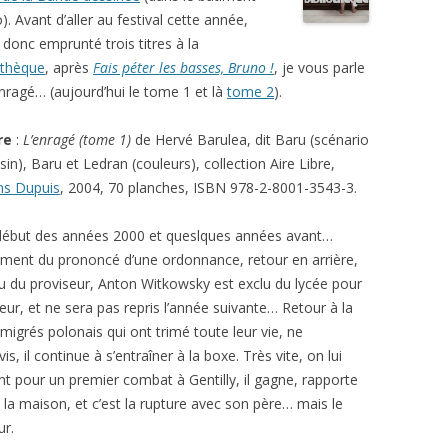
). Avant d’aller au festival cette année,
s donc emprunté trois titres à la
thèque
, après
Fais péter les basses, Bruno !
, je vous parle
nragé… (aujourd’hui le tome 1 et là
tome 2
).
re
:
L’enragé (tome 1)
de Hervé Barulea, dit Baru (scénario
sin), Baru et Ledran (couleurs), collection Aire Libre,
ns Dupuis
, 2004, 70 planches, ISBN 978-2-8001-3543-3.
u début des années 2000 et queslques années avant…
oment du prononcé d’une ordonnance, retour en arrière,
u du proviseur, Anton Witkowsky est exclu du lycée pour
seur, et ne sera pas repris l’année suivante… Retour à la
migrés polonais qui ont trimé toute leur vie, ne
s, il continue à s’entraîner à la boxe. Très vite, on lui
 pour un premier combat à Gentilly, il gagne, rapporte
la maison, et c’est la rupture avec son père… mais le
ur.