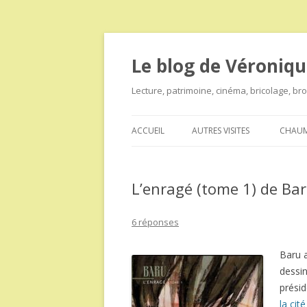
Le blog de Véroniqu
Lecture, patrimoine, cinéma, bricolage, b
ACCUEIL
AUTRES VISITES
CHAUM
L’enragé (tome 1) de Ba
6 réponses
Baru a
dessi
présid
la cit