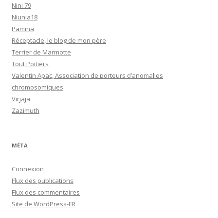
Nini 79
Niunia18
Pamina
Réceptacle, le blog de mon père
Terrier de Marmotte
Tout Poitiers
Valentin Apac, Association de porteurs d’anomalies
chromosomiques
Virjaja
Zazimuth
MÉTA
Connexion
Flux des publications
Flux des commentaires
Site de WordPress-FR