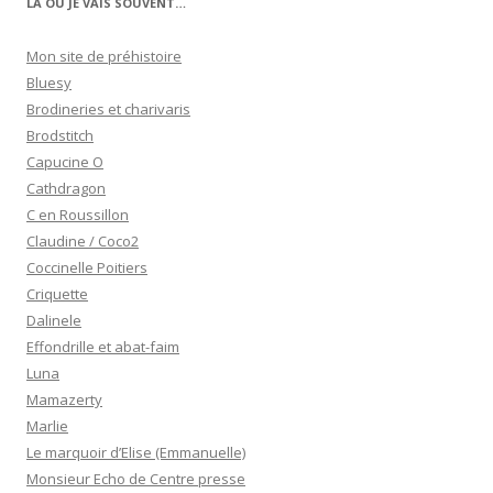
LÀ OÙ JE VAIS SOUVENT…
Mon site de préhistoire
Bluesy
Brodineries et charivaris
Brodstitch
Capucine O
Cathdragon
C en Roussillon
Claudine / Coco2
Coccinelle Poitiers
Criquette
Dalinele
Effondrille et abat-faim
Luna
Mamazerty
Marlie
Le marquoir d’Elise (Emmanuelle)
Monsieur Echo de Centre presse