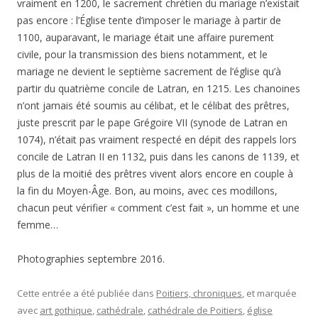
vraiment en 1200, le sacrement chrétien du mariage n’existait
pas encore : l’Église tente d’imposer le mariage à partir de
1100, auparavant, le mariage était une affaire purement
civile, pour la transmission des biens notamment, et le
mariage ne devient le septième sacrement de l’église qu’à
partir du quatrième concile de Latran, en 1215. Les chanoines
n’ont jamais été soumis au célibat, et le célibat des prêtres,
juste prescrit par le pape Grégoire VII (synode de Latran en
1074), n’était pas vraiment respecté en dépit des rappels lors
concile de Latran II en 1132, puis dans les canons de 1139, et
plus de la moitié des prêtres vivent alors encore en couple à
la fin du Moyen-Âge. Bon, au moins, avec ces modillons,
chacun peut vérifier « comment c’est fait », un homme et une
femme…
Photographies septembre 2016.
Cette entrée a été publiée dans
Poitiers, chroniques
, et marquée
avec
art gothique
,
cathédrale
,
cathédrale de Poitiers
,
église