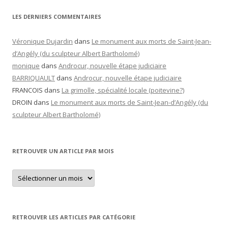
LES DERNIERS COMMENTAIRES
Véronique Dujardin
dans
Le monument aux morts de Saint-Jean-
d’Angély (du sculpteur Albert Bartholomé)
monique
dans
Androcur, nouvelle étape judiciaire
BARRIQUAULT
dans
Androcur, nouvelle étape judiciaire
FRANCOIS
dans
La grimolle, spécialité locale (poitevine?)
DROIN
dans
Le monument aux morts de Saint-Jean-d’Angély (du
sculpteur Albert Bartholomé)
RETROUVER UN ARTICLE PAR MOIS
Retrouver
un
article
par
mois
RETROUVER LES ARTICLES PAR CATÉGORIE