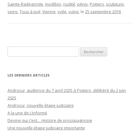
Sainte-Radegonde
,
modillon
,
nudité
,
pénis
,
Poitiers
,
sculpture
,
seins
,
Tous à poil
,
Vienne
,
voile
,
vulve
, le
25 septembre 2016
.
Rechercher :
LES DERNIERS ARTICLES
Androcur, audience du 7 avril 2025 à Poitiers, délibéré du 2 juin
2025
Androcur, nouvelle étape judiciaire
A la une de L’informé
Devine qui c’est… Histoire de prosopagnosie
Une nouvelle étape judiciaire importante