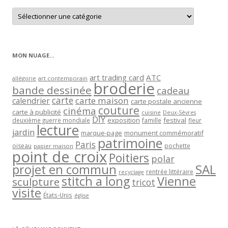
Retrouver
les
articles
par
catégorie
MON NUAGE…
art trading card
ATC
allégorie
art contemporain
broderie
bande dessinée
cadeau
carte
carte maison
calendrier
carte postale ancienne
couture
cinéma
carte à publicité
cuisine
Deux-Sèvres
DIY
exposition
festival
famille
deuxième guerre mondiale
fleur
lecture
jardin
marque-page
monument commémoratif
patrimoine
Paris
oiseau
papier maison
pochette
point de croix
Poitiers
polar
projet en commun
SAL
rentrée littéraire
recyclage
stitch a long
Vienne
sculpture
tricot
visite
États-Unis
église