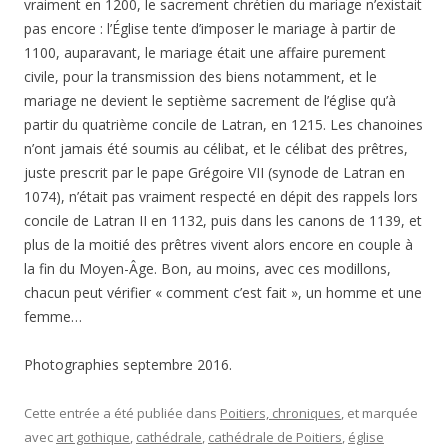
vraiment en 1200, le sacrement chrétien du mariage n’existait
pas encore : l’Église tente d’imposer le mariage à partir de
1100, auparavant, le mariage était une affaire purement
civile, pour la transmission des biens notamment, et le
mariage ne devient le septième sacrement de l’église qu’à
partir du quatrième concile de Latran, en 1215. Les chanoines
n’ont jamais été soumis au célibat, et le célibat des prêtres,
juste prescrit par le pape Grégoire VII (synode de Latran en
1074), n’était pas vraiment respecté en dépit des rappels lors
concile de Latran II en 1132, puis dans les canons de 1139, et
plus de la moitié des prêtres vivent alors encore en couple à
la fin du Moyen-Âge. Bon, au moins, avec ces modillons,
chacun peut vérifier « comment c’est fait », un homme et une
femme…
Photographies septembre 2016.
Cette entrée a été publiée dans
Poitiers, chroniques
, et marquée
avec
art gothique
,
cathédrale
,
cathédrale de Poitiers
,
église