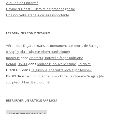
A la une de L’informé
Devine qui c’est… Histoire de prosopagnosie
Une nouvelle étape judiciaire importante
LES DERNIERS COMMENTAIRES
Véronique Dujardin
dans
Le monument aux morts de Saint-Jean-
d’Angély (du sculpteur Albert Bartholomé)
monique
dans
Androcur, nouvelle étape judiciaire
BARRIQUAULT
dans
Androcur, nouvelle étape judiciaire
FRANCOIS
dans
La grimolle, spécialité locale (poitevine?)
DROIN
dans
Le monument aux morts de Saint-Jean-d’Angély (du
sculpteur Albert Bartholomé)
RETROUVER UN ARTICLE PAR MOIS
Retrouver