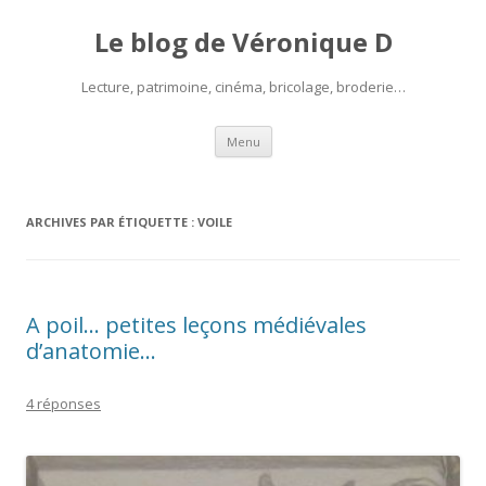
Le blog de Véronique D
Lecture, patrimoine, cinéma, bricolage, broderie…
Aller
Menu
au
contenu
ARCHIVES PAR ÉTIQUETTE :
VOILE
A poil… petites leçons médiévales
d’anatomie…
4 réponses