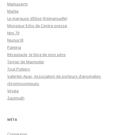
Mamazerty
Marlie
Le marquoir d’Elise (Emmanuelle)
Monsieur Echo de Centre presse
Nini 79
Niunia18
Pamina
Réceptacle, le blog de mon père
Terrier de Marmotte
Tout Poitiers
Valentin Apac, Association de porteurs d’anomalies
chromosomiques
Virjaja
Zazimuth
MÉTA
Connexion