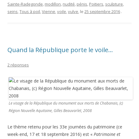
Sainte-Radegonde
,
modillon
,
nudité
,
pénis
,
Poitiers
,
sculpture
,
seins
,
Tous à poil
,
Vienne
,
voile
,
vulve
, le
25 septembre 2016
.
Quand la République porte le voile…
2 réponses
Le visage de la République du monument aux morts de Chabanais, (c)
Région Nouvelle Aquitaine, Gilles Beauvarlet, 2008
Le thème retenu pour les 33e journées du patrimoine (ce
week-end, 17 et 18 septembre 2016) est
«
Patrimoine et