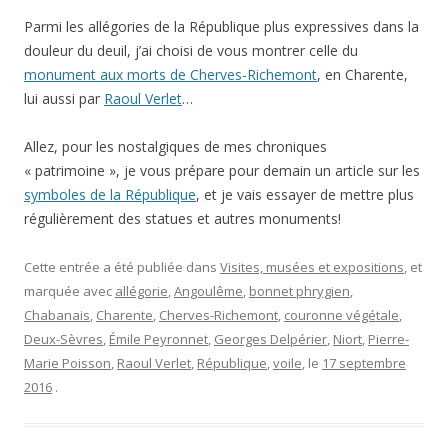
Parmi les allégories de la République plus expressives dans la
douleur du deuil, j’ai choisi de vous montrer celle du
monument aux morts de Cherves-Richemont
, en Charente,
lui aussi par
Raoul Verlet
…
Allez, pour les nostalgiques de mes chroniques
« patrimoine », je vous prépare pour demain un article sur les
symboles de la République
, et je vais essayer de mettre plus
régulièrement des statues et autres monuments!
Cette entrée a été publiée dans
Visites, musées et expositions
, et
marquée avec
allégorie
,
Angoulême
,
bonnet phrygien
,
Chabanais
,
Charente
,
Cherves-Richemont
,
couronne végétale
,
Deux-Sèvres
,
Émile Peyronnet
,
Georges Delpérier
,
Niort
,
Pierre-
Marie Poisson
,
Raoul Verlet
,
République
,
voile
, le
17 septembre
2016
.