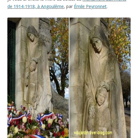
de 1914-1918, à Angoulême
, par
Émile Peyronnet
.