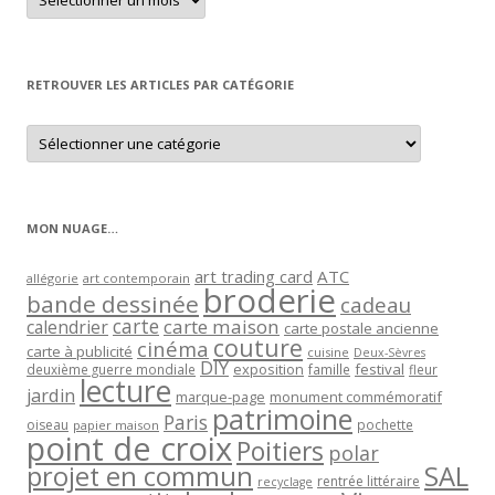
un
article
par
mois
RETROUVER LES ARTICLES PAR CATÉGORIE
Retrouver
les
articles
par
catégorie
MON NUAGE…
art trading card
ATC
allégorie
art contemporain
broderie
bande dessinée
cadeau
carte
carte maison
calendrier
carte postale ancienne
couture
cinéma
carte à publicité
cuisine
Deux-Sèvres
DIY
exposition
festival
famille
deuxième guerre mondiale
fleur
lecture
jardin
marque-page
monument commémoratif
patrimoine
Paris
oiseau
papier maison
pochette
point de croix
Poitiers
polar
projet en commun
SAL
rentrée littéraire
recyclage