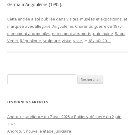
Germa à Angoulême (1995).
Cette entrée a été publiée dans
Visites, musées et expositions
, et
marquée avec
allégorie
,
Angoulême
,
Charente
,
guerre de 1870
,
monument aux mobiles
,
monument aux morts
,
patrimoine
,
Raoul
Verlet
,
République
,
sculpture
,
visite
,
voile
, le
18 août 2011
.
Rechercher :
LES DERNIERS ARTICLES
Androcur, audience du 7 avril 2025 à Poitiers, délibéré du 2 juin
2025
Androcur, nouvelle étape judiciaire