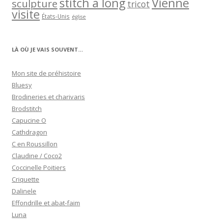
stitch a long
Vienne
sculpture
tricot
visite
États-Unis
église
LÀ OÙ JE VAIS SOUVENT…
Mon site de préhistoire
Bluesy
Brodineries et charivaris
Brodstitch
Capucine O
Cathdragon
C en Roussillon
Claudine / Coco2
Coccinelle Poitiers
Criquette
Dalinele
Effondrille et abat-faim
Luna