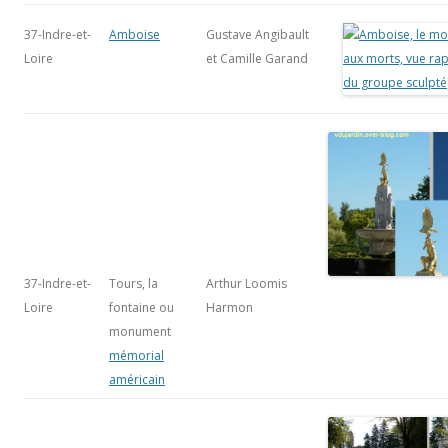
37-Indre-et-
Amboise
Gustave Angibault
Loire
et Camille Garand
37-Indre-et-
Tours, la
Arthur Loomis
Loire
fontaine ou
Harmon
monument
mémorial
américain