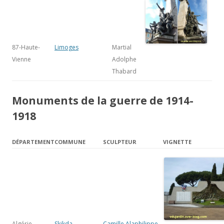
87-Haute-
Limoges
Martial
Vienne
Adolphe
Thabard
Monuments de la guerre de 1914-
1918
DÉPARTEMENT
COMMUNE
SCULPTEUR
VIGNETTE
Algérie
Skikda
Camille Alaphilippe