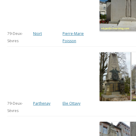
79-Deux-
Niort
Pierre-Marie
Sèvres
Poisson
79-Deux-
Parthenay
Elie Ottavy
Sèvres