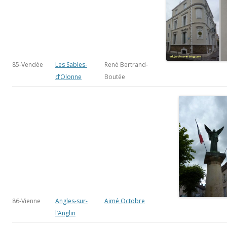
85-Vendée
Les Sables-
René Bertrand-
d’Olonne
Boutée
86-Vienne
Angles-sur-
Aimé Octobre
l’Anglin