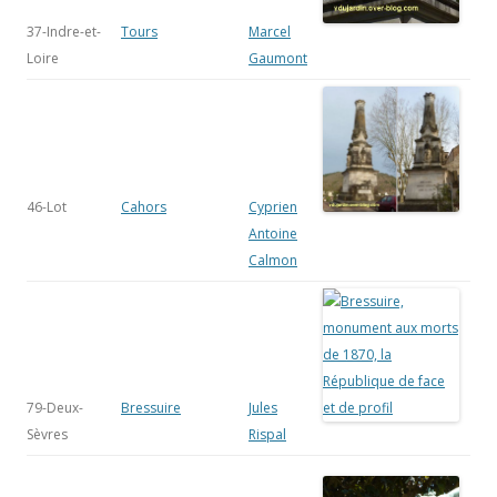
37-Indre-et-
Tours
Marcel
Loire
Gaumont
46-Lot
Cahors
Cyprien
Antoine
Calmon
79-Deux-
Bressuire
Jules
Sèvres
Rispal