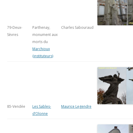
79-Deux-
Parthenay,
Charles Sabouraud
Sèvres
monument aux
morts du
Marchioux
(instituteurs)
85-Vendée
Les Sables-
Maurice Legendre
d’Olonne