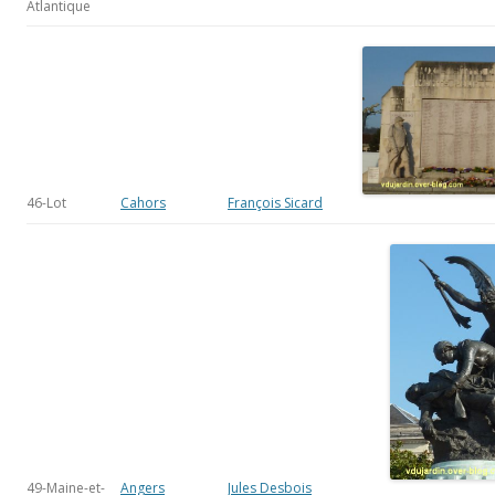
Atlantique
46-Lot
Cahors
François Sicard
49-Maine-et-
Angers
Jules Desbois