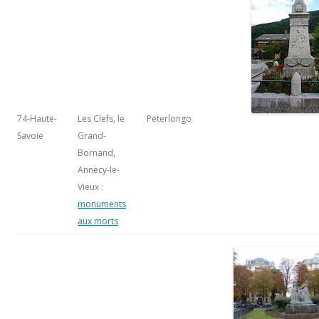
74-Haute-
Les Clefs, le
Peterlongo
Savoie
Grand-
Bornand,
Annecy-le-
Vieux :
monuments
aux morts