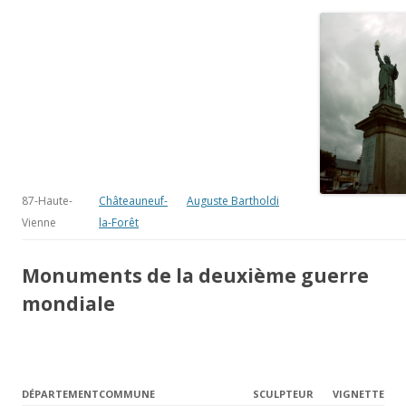
87-Haute-
Châteauneuf-
Auguste Bartholdi
Vienne
la-Forêt
Monuments de la deuxième guerre
mondiale
DÉPARTEMENT
COMMUNE
SCULPTEUR
VIGNETTE
16-Charente
Angoulême, stèle
aux
déportés
Espagnols