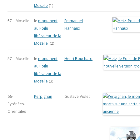
Moselle
(1)
57 – Moselle
le
monument
Emmanuel
au Poilu
Hannaux
libérateur de la
Moselle
(2)
57 – Moselle
le
monument
Henri Bouchard
au Poilu
libérateur de la
Moselle
(3)
66-
Perpignan
Gustave Violet
Pyrénées-
Orientales