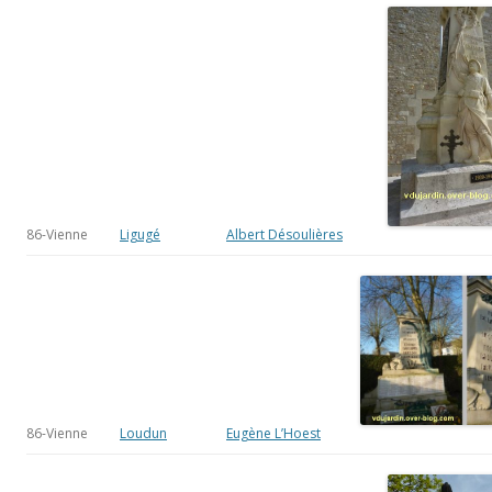
86-Vienne
Ligugé
Albert Désoulières
86-Vienne
Loudun
Eugène L’Hoest