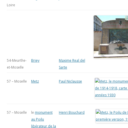
Loire
54-Meurthe-
Briey
Maxime Real del
et-Moselle
Sarte
57 – Moselle
Metz
Paul Niclausse
57 – Moselle
le
monument
Henri Bouchard
au Poilu
libérateur de la