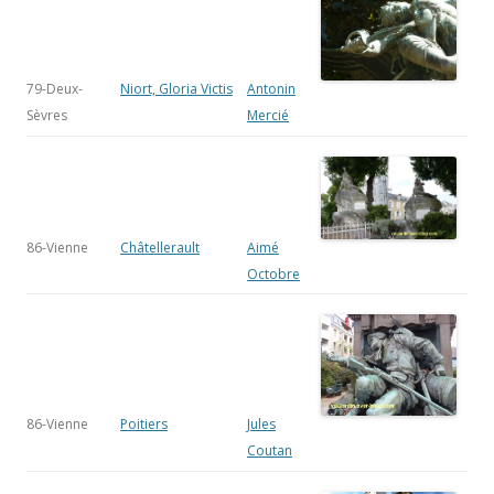
79-Deux-
Niort, Gloria Victis
Antonin
Sèvres
Mercié
86-Vienne
Châtellerault
Aimé
Octobre
86-Vienne
Poitiers
Jules
Coutan