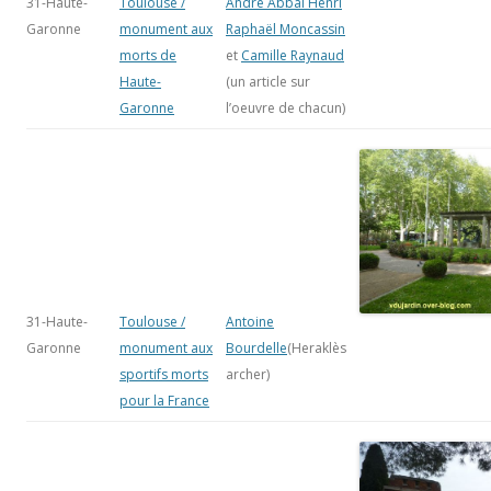
31-Haute-
Toulouse /
André Abbal
Henri
Garonne
monument aux
Raphaël Moncassin
morts de
et
Camille Raynaud
Haute-
(un article sur
Garonne
l’oeuvre de chacun)
31-Haute-
Toulouse /
Antoine
Garonne
monument aux
Bourdelle
(Heraklès
sportifs morts
archer)
pour la France