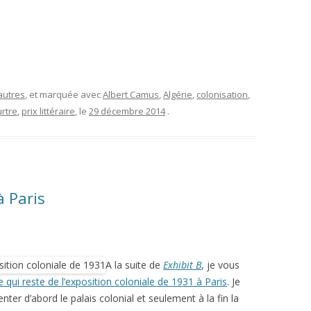
autres
, et marquée avec
Albert Camus
,
Algérie
,
colonisation
,
rtre
,
prix littéraire
, le
29 décembre 2014
.
à Paris
A la suite de
Exhibit B
, je vous
e qui reste de l’exposition coloniale de 1931 à Paris
. Je
er d’abord le palais colonial et seulement à la fin la