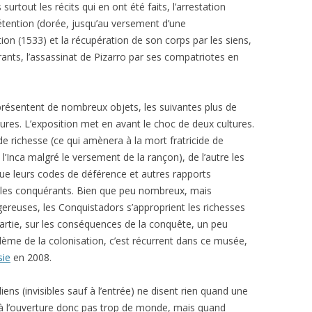
surtout les récits qui en ont été faits, l’arrestation
tention (dorée, jusqu’au versement d’une
on (1533) et la récupération de son corps par les siens,
érants, l’assassinat de Pizarro par ses compatriotes en
présentent de nombreux objets, les suivantes plus de
res. L’exposition met en avant le choc de deux cultures.
de richesse (ce qui amènera à la mort fratricide de
t l’Inca malgré le versement de la rançon), de l’autre les
e leurs codes de déférence et autres rapports
r les conquérants. Bien que peu nombreux, mais
reuses, les Conquistadors s’approprient les richesses
e partie, sur les conséquences de la conquête, un peu
blème de la colonisation, c’est récurrent dans ce musée,
sie
en 2008.
ns (invisibles sauf à l’entrée) ne disent rien quand une
t à l’ouverture donc pas trop de monde, mais quand