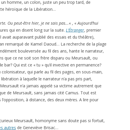
ue un homme, un colon, juste un peu trop tard, de
cte héroïque de la Libération…
e. Ou peut-être hier, je ne sais pas.
..
« , «
Aujourd’hui
res qui en disent long sur la suite.
L’
É
tranger
, premier
 avait auparavant publié des essais et du théâtre),
man remarqué de Kamel Daoud… La recherche de la plage
ondément bouleversée au fil des ans, hante le narrateur,
moins que ce ne soit son frère disparu ou Meursault, ou
ar? Qui est ce « tu » qu’il invective en permanence?
 colonisateur, qui parle au fil des pages, en sous-main,
libération à laquelle le narrateur n’a pas pris part,
. Meursault n’a jamais appelé sa victime autrement que
le que de Meursault, sans jamais cité Camus. Tout est
s l’opposition, à distance, des deux mères. A lire pour
 curieux Meursault, homonyme sans doute pas si fortuit,
es autres
de Geneviève Brisac…