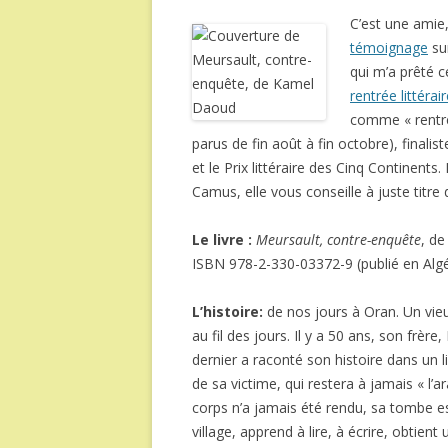
C’est une amie,
témoignage
su
qui m’a prêté c
rentrée littérai
comme « rentrée
parus de fin août à fin octobre), finalis
et le Prix littéraire des Cinq Continents
Camus, elle vous conseille à juste titre d
Le livre :
Meursault, contre-enquête
, d
ISBN 978-2-330-03372-9 (publié en Algé
L’histoire:
de nos jours à Oran. Un vie
au fil des jours. Il y a 50 ans, son frè
dernier a raconté son histoire dans un li
de sa victime, qui restera à jamais « l’a
corps n’a jamais été rendu, sa tombe est
village, apprend à lire, à écrire, obtient 