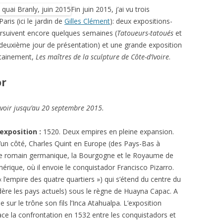
Fin juin 2015, j’ai vu trois
aris (ici le jardin de
Gilles Clément
): deux expositions-
ursuivent encore quelques semaines (
Tatoueurs-tatoués
et
le deuxième jour de présentation) et une grande exposition
rtainement,
Les maîtres de la sculpture de Côte-d’Ivoire
.
or
 voir jusqu’au 20 septembre 2015.
’exposition :
1520. Deux empires en pleine expansion.
’un côté, Charles Quint en Europe (des Pays-Bas à
ire romain germanique, la Bourgogne et le Royaume de
érique, où il envoie le conquistador Francisco Pizarro.
« l’empire des quatre quartiers ») qui s’étend du centre du
idère les pays actuels) sous le règne de Huayna Capac. A
ur le trône son fils l’Inca Atahualpa. L’exposition
ace la confrontation en 1532 entre les conquistadors et