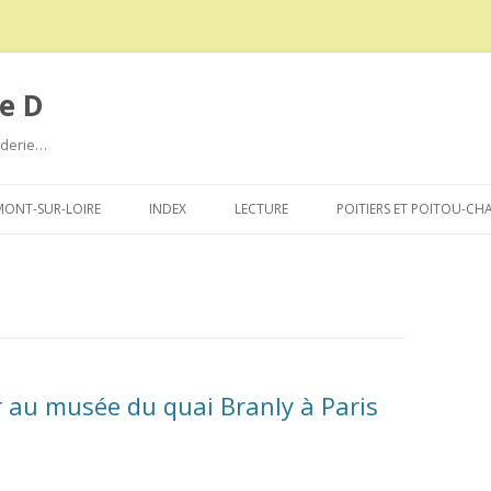
e D
roderie…
Aller
au
ONT-SUR-LOIRE
INDEX
LECTURE
POITIERS ET POITOU-CH
contenu
r au musée du quai Branly à Paris