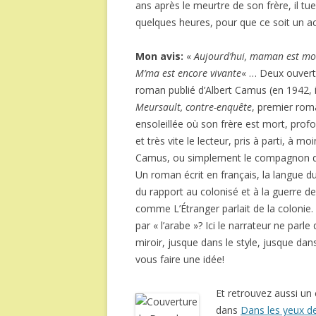
ans après le meurtre de son frère, il t
quelques heures, pour que ce soit un a
Mon avis:
«
Aujourd’hui, maman est mort
M’ma est encore vivante
« … Deux ouvertu
roman publié d’Albert Camus (en 1942, il
Meursault, contre-enquête
, premier ro
ensoleillée où son frère est mort, prof
et très vite le lecteur, pris à parti, à 
Camus, ou simplement le compagnon de b
Un roman écrit en français, la langue du
du rapport au colonisé et à la guerre de 
comme L’Étranger parlait de la colonie
par « l’arabe »? Ici le narrateur ne par
miroir, jusque dans le style, jusque dan
vous faire une idée!
Et retrouvez aussi un
dans
Dans les yeux d