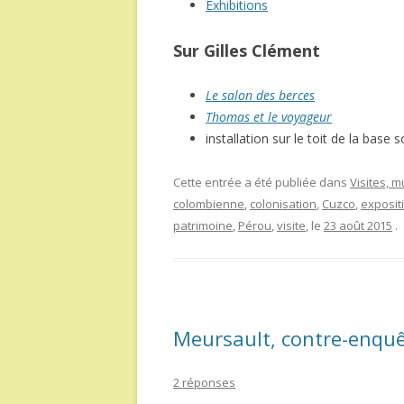
Exhibitions
Sur Gilles Clément
Le salon des berces
Thomas et le voyageur
installation sur le toit de la base
Cette entrée a été publiée dans
Visites, 
colombienne
,
colonisation
,
Cuzco
,
exposit
patrimoine
,
Pérou
,
visite
, le
23 août 2015
.
Meursault, contre-enqu
2 réponses