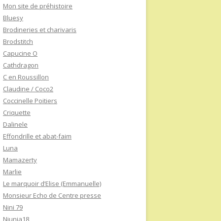
Mon site de préhistoire
Bluesy
Brodineries et charivaris
Brodstitch
Capucine O
Cathdragon
C en Roussillon
Claudine / Coco2
Coccinelle Poitiers
Criquette
Dalinele
Effondrille et abat-faim
Luna
Mamazerty
Marlie
Le marquoir d’Elise (Emmanuelle)
Monsieur Echo de Centre presse
Nini 79
Niunia18