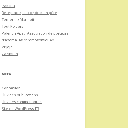
Pamina
Réceptacle, le blog de mon père
Terrier de Marmotte
Tout Poitiers
Valentin Apac, Association de porteurs
d’anomalies chromosomiques
Virjaja
Zazimuth
MÉTA
Connexion
Flux des publications
Flux des commentaires
Site de WordPress-FR