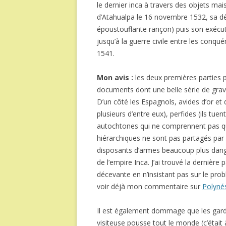
le dernier inca à travers des objets mais 
d’Atahualpa le 16 novembre 1532, sa dé
époustouflante rançon) puis son exécuti
jusqu’à la guerre civile entre les conqu
1541.
Mon avis :
les deux premières parties 
documents dont une belle série de gravu
D’un côté les Espagnols, avides d’or et 
plusieurs d’entre eux), perfides (ils tuen
autochtones qui ne comprennent pas qu
hiérarchiques ne sont pas partagés pa
disposants d’armes beaucoup plus dange
de l’empire Inca. J’ai trouvé la dernièr
décevante en n’insistant pas sur le pro
voir déjà mon commentaire sur
Polyné
Il est également dommage que les gardie
visiteuse pousse tout le monde (c’étai