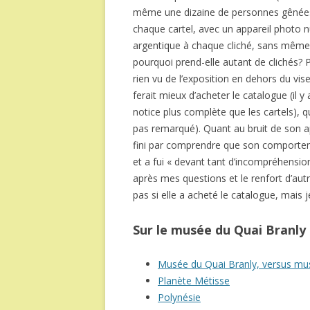
même une dizaine de personnes gênées)
chaque cartel, avec un appareil photo nu
argentique à chaque cliché, sans même reg
pourquoi prend-elle autant de clichés? P
rien vu de l’exposition en dehors du vise
ferait mieux d’acheter le catalogue (il y
notice plus complète que les cartels), qu
pas remarqué). Quant au bruit de son app
fini par comprendre que son comportemen
et a fui « devant tant d’incompréhension
après mes questions et le renfort d’aut
pas si elle a acheté le catalogue, mai
Sur le musée du Quai Branly à
Musée du Quai Branly, versus musé
Planète Métisse
Polynésie