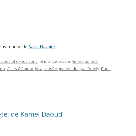
 sous-marine de
Saint-Nazaire
musées et expositions
, et marquée avec
Amérique pré-
ion
,
Gilles Clément
,
Inca
,
musée
,
musée du quai Branly
,
Paris
,
ête, de Kamel Daoud