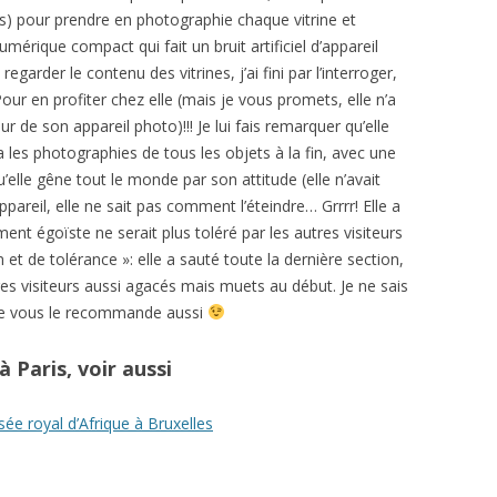
 pour prendre en photographie chaque vitrine et
mérique compact qui fait un bruit artificiel d’appareil
arder le contenu des vitrines, j’ai fini par l’interroger,
our en profiter chez elle (mais je vous promets, elle n’a
ur de son appareil photo)!!! Je lui fais remarquer qu’elle
 a les photographies de tous les objets à la fin, avec une
’elle gêne tout le monde par son attitude (elle n’avait
areil, elle ne sait pas comment l’éteindre… Grrrr! Elle a
t égoïste ne serait plus toléré par les autres visiteurs
 et de tolérance »: elle a sauté toute la dernière section,
res visiteurs aussi agacés mais muets au début. Je ne sais
s je vous le recommande aussi
 Paris, voir aussi
e royal d’Afrique à Bruxelles