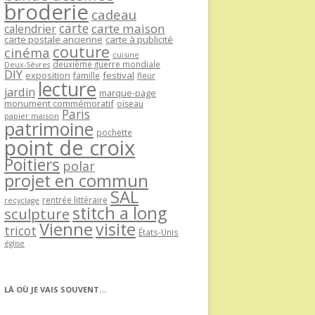
broderie
cadeau
carte
carte maison
calendrier
carte postale ancienne
carte à publicité
couture
cinéma
cuisine
deuxième guerre mondiale
Deux-Sèvres
DIY
exposition
festival
famille
fleur
lecture
jardin
marque-page
monument commémoratif
oiseau
Paris
papier maison
patrimoine
pochette
point de croix
Poitiers
polar
projet en commun
SAL
rentrée littéraire
recyclage
stitch a long
sculpture
Vienne
visite
tricot
États-Unis
église
LÀ OÙ JE VAIS SOUVENT…