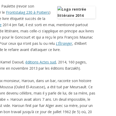
 Paulette (revoir son
r le
Frontstalag 230 à Poitiers
)
e livre étiqueté succès de la
re
2014 (en fait, il est sorti en mai, mentionné partout
 littéraire, mais celle-ci s’applique en principe aux livres
te pour le Goncourt et qui a reçu le prix François Mauriac
. Pour ceux qui n’ont pas lu ou relu
L’Étranger
, d’Albert
e le refaire avant d’attaquer ce livre.
e Kamel Daoud,
éditions Actes sud
, 2014, 160 pages,
rie en novembre 2013 par les éditions Barzakh).
ux monsieur, Haroun, dans un bar, raconte son histoire
re, Moussa (Ouled El-Assasse), a été tué par Meursault. Ce
vre devenu célèbre, mais il y parle de lui, de sa mère, pas
rabe ». Haroun avait alors 7 ans. Un deuil impossible, le
 vide. Haroun finit par fuir Alger avec sa mère, pour un
un bon travail jusqu’à ce jour de juillet 1962 (le 5) où, 20