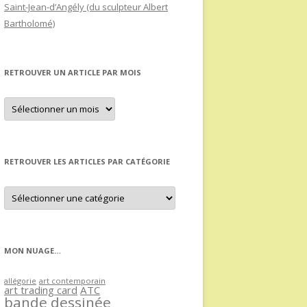
Saint-Jean-d’Angély (du sculpteur Albert
Bartholomé)
RETROUVER UN ARTICLE PAR MOIS
Retrouver
un
article
par
mois
RETROUVER LES ARTICLES PAR CATÉGORIE
Retrouver
les
articles
par
catégorie
MON NUAGE…
allégorie
art contemporain
art trading card
ATC
bande dessinée