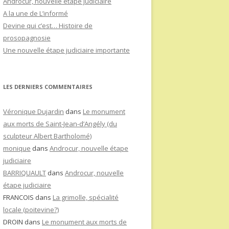
Androcur, nouvelle étape judiciaire
A la une de L’informé
Devine qui c’est… Histoire de
prosopagnosie
Une nouvelle étape judiciaire importante
LES DERNIERS COMMENTAIRES
Véronique Dujardin
dans
Le monument
aux morts de Saint-Jean-d’Angély (du
sculpteur Albert Bartholomé)
monique
dans
Androcur, nouvelle étape
judiciaire
BARRIQUAULT
dans
Androcur, nouvelle
étape judiciaire
FRANCOIS
dans
La grimolle, spécialité
locale (poitevine?)
DROIN
dans
Le monument aux morts de