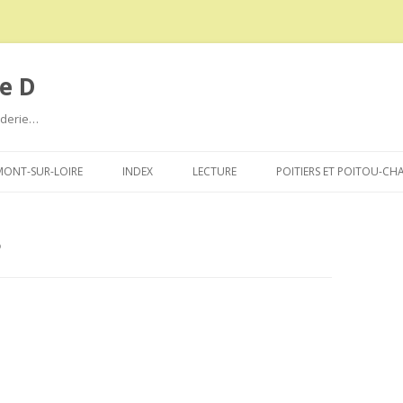
e D
roderie…
Aller
au
ONT-SUR-LOIRE
INDEX
LECTURE
POITIERS ET POITOU-CH
contenu
D