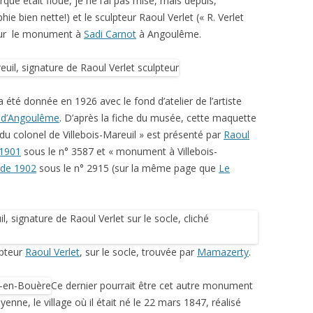
e était floue, je ne l’ai pas mise, mais depuis,
ie bien nette!) et le sculpteur Raoul Verlet (« R. Verlet
 pour le monument à
Sadi Carnot
à Angoulême.
a été donnée en 1926 avec le fond d’atelier de l’artiste
 d’Angoulême
. D’après la fiche du musée, cette maquette
 du colonel de Villebois-Mareuil » est présenté par
Raoul
 1901
sous le n° 3587 et « monument à Villebois-
s de 1902
sous le n° 2915 (sur la même page que
Le
lpteur
Raoul Verlet
, sur le socle, trouvée par
Mamazerty
.
Ce dernier pourrait être cet autre monument
ne, le village où il était né le 22 mars 1847, réalisé