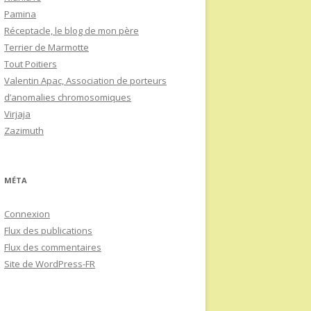
Pamina
Réceptacle, le blog de mon père
Terrier de Marmotte
Tout Poitiers
Valentin Apac, Association de porteurs
d’anomalies chromosomiques
Virjaja
Zazimuth
MÉTA
Connexion
Flux des publications
Flux des commentaires
Site de WordPress-FR