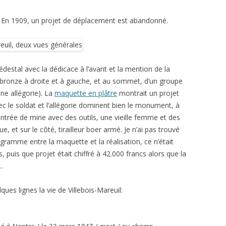
3. En 1909, un projet de déplacement est abandonné.
stal avec la dédicace à l’avant et la mention de la
de bronze à droite et à gauche, et au sommet, d’un groupe
une allégorie). La
maquette en plâtre
montrait un projet
vec le soldat et l’allégorie dominent bien le monument, à
e entrée de mine avec des outils, une vieille femme et des
 et sur le côté, tirailleur boer armé. Je n’ai pas trouvé
amme entre la maquette et la réalisation, ce n’était
, puis que projet était chiffré à 42.000 francs alors que la
0…
ues lignes la vie de Villebois-Mareuil: