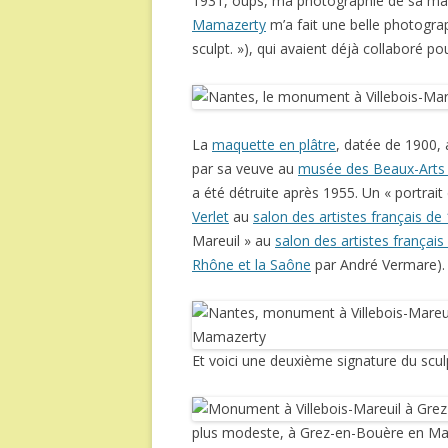
1931, oups, ma photographie de sa marqu
Mamazerty
m’a fait une belle photograph
sculpt. »), qui avaient déjà collaboré
La
maquette en plâtre
, datée de 1900, 
par sa veuve au
musée des Beaux-Arts
a été détruite après 1955. Un « portrait
Verlet
au
salon des artistes français de
Mareuil » au
salon des artistes françai
Rhône et la Saône
par André Vermare).
Et voici une deuxième signature du scu
plus modeste, à Grez-en-Bouère en Mayen