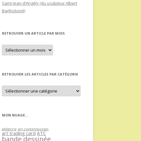
Saint-Jean-d’Angély (du sculpteur Albert
Bartholomé)
RETROUVER UN ARTICLE PAR MOIS
Retrouver
un
article
par
mois
RETROUVER LES ARTICLES PAR CATÉGORIE
Retrouver
les
articles
par
catégorie
MON NUAGE…
allégorie
art contemporain
art trading card
ATC
bande dessinée