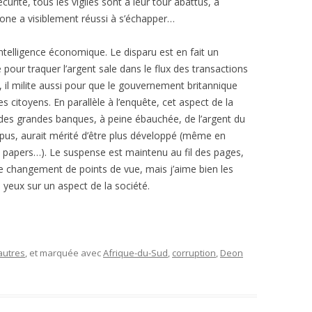
curité, tous les vigiles sont à leur tour abattus, à
one a visiblement réussi à s’échapper…
’intelligence économique. Le disparu est en fait un
pour traquer l’argent sale dans le flux des transactions
il milite aussi pour que le gouvernement britannique
 citoyens. En parallèle à l’enquête, cet aspect de la
é des grandes banques, à peine ébauchée, de l’argent du
mpus, aurait mérité d’être plus développé (même en
papers…). Le suspense est maintenu au fil des pages,
de changement de points de vue, mais j’aime bien les
 yeux sur un aspect de la société.
autres
, et marquée avec
Afrique-du-Sud
,
corruption
,
Deon