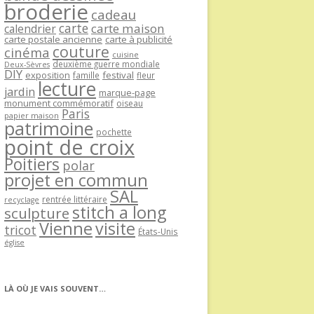
broderie
cadeau
carte
carte maison
calendrier
carte postale ancienne
carte à publicité
couture
cinéma
cuisine
deuxième guerre mondiale
Deux-Sèvres
DIY
exposition
festival
famille
fleur
lecture
jardin
marque-page
monument commémoratif
oiseau
Paris
papier maison
patrimoine
pochette
point de croix
Poitiers
polar
projet en commun
SAL
rentrée littéraire
recyclage
stitch a long
sculpture
Vienne
visite
tricot
États-Unis
église
LÀ OÙ JE VAIS SOUVENT…