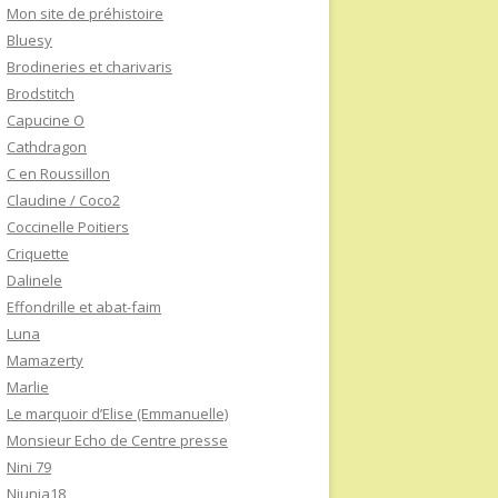
Mon site de préhistoire
Bluesy
Brodineries et charivaris
Brodstitch
Capucine O
Cathdragon
C en Roussillon
Claudine / Coco2
Coccinelle Poitiers
Criquette
Dalinele
Effondrille et abat-faim
Luna
Mamazerty
Marlie
Le marquoir d’Elise (Emmanuelle)
Monsieur Echo de Centre presse
Nini 79
Niunia18