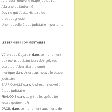
Androcur, nouvelle étape judiciaire
A la une de L’informé
Devine qui c’est… Histoire de
prosopagnosie
Une nouvelle étape judiciaire importante
LES DERNIERS COMMENTAIRES
Véronique Dujardin
dans
Le monument
aux morts de Saint-Jean-d’Angély (du
sculpteur Albert Bartholomé)
monique
dans
Androcur, nouvelle étape
judiciaire
BARRIQUAULT
dans
Androcur, nouvelle
étape judiciaire
FRANCOIS
dans
La grimolle, spécialité
locale (poitevine?)
DROIN
dans
Le monument aux morts de