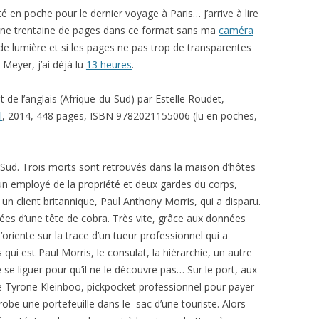
té en poche pour le dernier voyage à Paris… J’arrive à lire
ne trentaine de pages dans ce format sans ma
caméra
z de lumière et si les pages ne pas trop de transparentes
Meyer, j’ai déjà lu
13 heures
.
 de l’anglais (Afrique-du-Sud) par Estelle Roudet,
l
, 2014, 448 pages, ISBN 9782021155006 (lu en poches,
-Sud. Trois morts sont retrouvés dans la maison d’hôtes
un employé de la propriété et deux gardes du corps,
 un client britannique, Paul Anthony Morris, qui a disparu.
vées d’une tête de cobra. Très vite, grâce aux données
s’oriente sur la trace d’un tueur professionnel qui a
qui est Paul Morris, le consulat, la hiérarchie, un autre
se liguer pour qu’il ne le découvre pas… Sur le port, aux
e Tyrone Kleinboo, pickpocket professionnel pour payer
be une portefeuille dans le sac d’une touriste. Alors