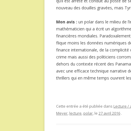
qu’il est arrêté et conduit au poste de sé
nouveau des douilles gravées, mais Tyr
Mon avis :
un polar dans le milieu de l
mathématicien qui a écrit un algorithme 
financières mondiales. Paradoxalement, 
flique moins les données numériques des
finance internationale, de la complicit
crime mais aussi des politiciens corro
dehors du contexte récent des Panama 
avec une efficace technique narrative 
thrillers qui en même temps ouvrent les
Cette entrée a été publiée dans
Lecture / 
Meyer
,
lecture
,
polar
, le
27 avril 2016
.