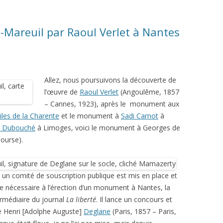
-Mareuil par Raoul Verlet à Nantes
Allez, nous poursuivons la découverte de
l’œuvre de
Raoul Verlet
(Angoulême, 1857
– Cannes, 1923), après le monument aux
es de la Charente
et le monument à
Sadi Carnot
à
n Dubouché
à Limoges, voici le monument à Georges de
bourse).
, un comité de souscription publique est mis en place et
mme nécessaire à l’érection d’un monument à Nantes, la
termédiaire du journal
La liberté
. Il lance un concours et
cte Henri [Adolphe Auguste]
Deglane
(Paris, 1857 – Paris,