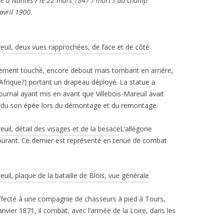
/ né à Nantes / le 22 mars 1847 / mort / au champ
avril 1900.
llement touché, encore debout mais tombant en arrière,
’Afrique?) portant un drapeau déployé. La statue a
urnal ayant mis en avant que Villebois-Mareuil avait
erdu son épée lors du démontage et du remontage.
L’allégorie
urant. Ce dernier est représenté en tenue de combat
affecté à une compagnie de chasseurs à pied à Tours,
nvier 1871, il combat, avec l’armée de la Loire, dans les