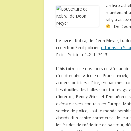
Un livre ache
maintenant u
s’il y a asse
. De Deon 
Le livre :
Kobra, de Deon Meyer, traduit
collection Seuil policier,
éditions du Seui
Point Policier n°4211, 2015).
L’histoire :
de nos jours en Afrique-du
d’un domaine viticole de Franschhoek, 
anciens policiers d’élite, embauchés par
Les douilles des balles sont toutes gra
d’interpol, Benny Griessel, l’enquêteur, 
exécuté divers contrats en Europe. Mais 
service de police, tout le monde semble 
abords d’un centre commercial, le jeun
les études de médecine de sa sœur, déro