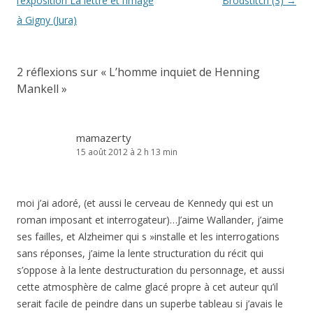
des
l’exposition La lettre et l’image
Brodstitch (3)
→
articles
à Gigny (Jura)
2 réflexions sur «
L’homme inquiet de Henning
Mankell
»
mamazerty
15 août 2012 à 2 h 13 min
moi j’ai adoré, (et aussi le cerveau de Kennedy qui est un
roman imposant et interrogateur)…J’aime Wallander, j’aime
ses failles, et Alzheimer qui s »installe et les interrogations
sans réponses, j’aime la lente structuration du récit qui
s’oppose à la lente destructuration du personnage, et aussi
cette atmosphère de calme glacé propre à cet auteur qu’il
serait facile de peindre dans un superbe tableau si j’avais le