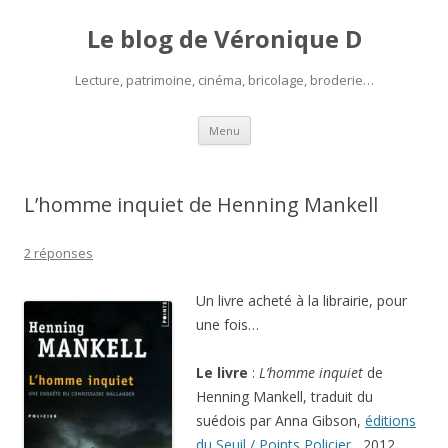
Le blog de Véronique D
Lecture, patrimoine, cinéma, bricolage, broderie…
Aller
Menu
au
contenu
L’homme inquiet de Henning Mankell
2 réponses
Un livre acheté à la librairie, pour
une fois…
Le livre
:
L’homme inquiet
de
Henning Mankell, traduit du
suédois par Anna Gibson,
éditions
du Seuil / Points Policier
, 2012