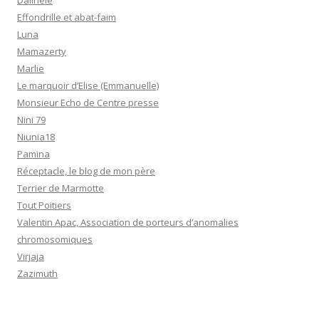
Dalinele
Effondrille et abat-faim
Luna
Mamazerty
Marlie
Le marquoir d’Elise (Emmanuelle)
Monsieur Echo de Centre presse
Nini 79
Niunia18
Pamina
Réceptacle, le blog de mon père
Terrier de Marmotte
Tout Poitiers
Valentin Apac, Association de porteurs d’anomalies
chromosomiques
Virjaja
Zazimuth