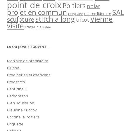
point de croix
Poitiers
polar
projet en commun
SAL
rentrée littéraire
recyclage
stitch a long
Vienne
sculpture
tricot
visite
États-Unis
église
LÀ OÙ JE VAIS SOUVENT…
Mon site de préhistoire
Bluesy
Brodineries et charivaris
Brodstitch
Capucine O
Cathdragon
C en Roussillon
Claudine / Coco2
Coccinelle Poitiers
Criquette