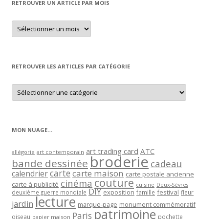
RETROUVER UN ARTICLE PAR MOIS
Retrouver
un
article
par
mois
RETROUVER LES ARTICLES PAR CATÉGORIE
Retrouver
les
articles
par
catégorie
MON NUAGE…
art trading card
ATC
allégorie
art contemporain
broderie
bande dessinée
cadeau
carte
carte maison
calendrier
carte postale ancienne
couture
cinéma
carte à publicité
cuisine
Deux-Sèvres
DIY
exposition
festival
famille
deuxième guerre mondiale
fleur
lecture
jardin
marque-page
monument commémoratif
patrimoine
Paris
oiseau
papier maison
pochette