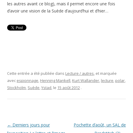
les autres avant ce blog), mais il permet encore une fois
d’avoir une vision de la Suède d’aujourd’hui et d’hier…
Cette entrée a été publiée dans
Lecture / autres
, et marquée
avec
espionnage
,
Henning Mankell
,
Kurt Wallander
,
lecture
,
polar
,
Stockholm
,
Suède
,
Ystad
, le
15 août 2012
.
Navigation
←
Derniers jours pour
Pochette d’août, un SAL de