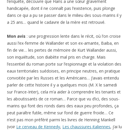
l’enquête, découvre que Hans a une sœur gravement
handicapée, dont il ne connaît pas l’existence, puis plonge
dans ce qui a pu se passer dans le milieu des sous-marins il y
a 25 ans… quand le cadavre de la mère est retrouvé.
Mon avis
: une progression lente dans le récit, où l’on croise
aussi l’ex-femme de Wallander et son ex-amante, Baiba, en
fin de vie… les pertes de mémoire de Kurt Wallander aussi,
son inquiétude, son diabète mal pris en charge. Mais
l’essentiel du roman porte sur l’espionnage et la violation des
eaux territoriales suédoises, en principe neutres, en pratique
convoitée par les Russes et les Américains… J’avais entendu
parler de cette histoire il y a quelques mois (M. X le samedi
sur France-Inter), cela m’a aider à comprendre les tenants et
les aboutissants de ce roman… Parce que vu d’ici, des sous-
marins qui font des ronds dans des eaux peu profondes, ça
peut paraître futile, même sur fond de guerre froide… Ce
n’est pas mon préféré parmi les livres de Henning Mankell
(voir
Le cerveau de Kennedy
,
Les chaussures italiennes
, j’ai lu