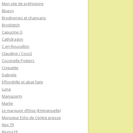
Mon site de préhistoire
Bluesy
Brodineries et charivaris
Brodstitch
Capucine O
Cathdragon
C en Roussillon
Claudine / Coco2
Coccinelle Poitiers
Criquette
Dalinele
Effondrille et abat-faim
Luna
Mamazerty
Marlie
Le marquoir d’Elise (Emmanuelle)
Monsieur Echo de Centre presse
Nini 79
Niunia18