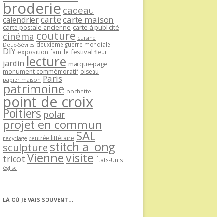
broderie
cadeau
carte
carte maison
calendrier
carte postale ancienne
carte à publicité
couture
cinéma
cuisine
deuxième guerre mondiale
Deux-Sèvres
DIY
exposition
festival
famille
fleur
lecture
jardin
marque-page
monument commémoratif
oiseau
Paris
papier maison
patrimoine
pochette
point de croix
Poitiers
polar
projet en commun
SAL
rentrée littéraire
recyclage
stitch a long
sculpture
Vienne
visite
tricot
États-Unis
église
LÀ OÙ JE VAIS SOUVENT…