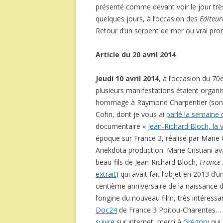
présenté comme devant voir le jour trè
quelques jours, à l’occasion des
Editeur
Retour d’un serpent de mer ou vrai pro
Article du 20 avril 2014
Jeudi 10 avril 2014
, à l’occasion du 70e
plusieurs manifestations étaient organis
hommage à Raymond Charpentier (son i
Cohn, dont je vous ai
parlé la semaine 
documentaire «
Jean-Richard Bloch, la v
époque sur France 3, réalisé par Marie 
Anekdota production. Marie Cristiani ava
beau-fils de Jean-Richard Bloch,
France 
extrait
) qui avait fait l’objet en 2013 d’
centième anniversaire de la naissance 
l’origine du nouveau film, très intéressan
Doc24
de France 3 Poitou-Charentes… (dè
suivre
sur internet, merci à
Grégory
qui 