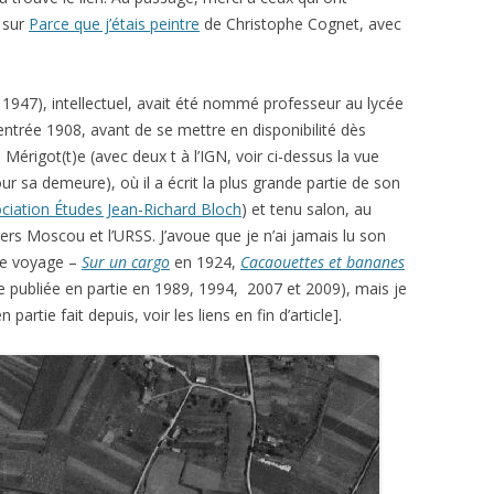
 sur
Parce que j’étais peintre
de Christophe Cognet, avec
, 1947), intellectuel, avait été nommé professeur au lycée
rentrée 1908, avant de se mettre en disponibilité dès
 la Mérigot(t)e (avec deux t à l’IGN, voir ci-dessus la vue
our sa demeure), où il a écrit la plus grande partie de son
ciation Études Jean-Richard Bloch
) et tenu salon, au
ers Moscou et l’URSS. J’avoue que je n’ai jamais lu son
de voyage –
Sur un cargo
en 1924,
Cacaouettes et bananes
 publiée en partie en 1989, 1994, 2007 et 2009), mais je
 partie fait depuis, voir les liens en fin d’article].