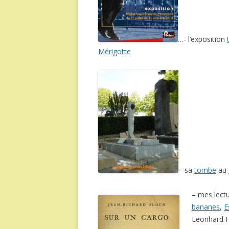
…- l’exposition
Mérigotte
– sa
tombe
au
– mes lect
bananes
,
E
Leonhard F