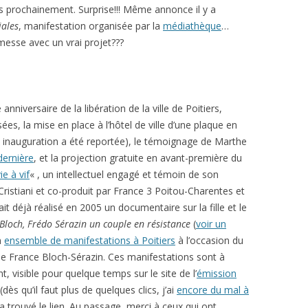
s prochainement. Surprise!!! Même annonce il y a
iales
, manifestation organisée par la
médiathèque
…
messe avec un vrai projet???
 anniversaire de la libération de la ville de Poitiers,
ées, la mise en place à l’hôtel de ville d’une plaque en
nauguration a été reportée), le témoignage de Marthe
dernière
, et la projection gratuite en avant-première du
ie à vif
« , un intellectuel engagé et témoin de son
Cristiani et co-produit par France 3 Poitou-Charentes et
it déjà réalisé en 2005 un documentaire sur la fille et le
Bloch, Frédo Sérazin un couple en résistance
(
voir un
un
ensemble de manifestations à Poitiers
à l’occasion du
de France Bloch-Sérazin. Ces manifestations sont à
t, visible pour quelque temps sur le site de l’
émission
s qu’il faut plus de quelques clics, j’ai
encore du mal à
a trouvé le lien. Au passage, merci à ceux qui ont