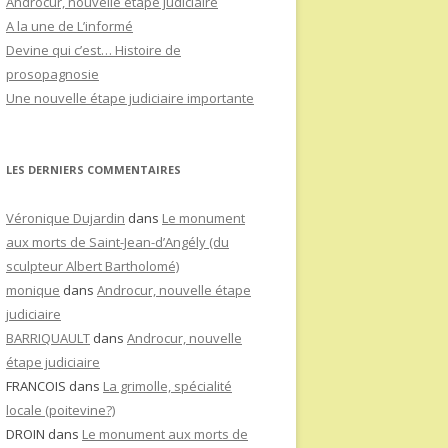
Androcur, nouvelle étape judiciaire
A la une de L’informé
Devine qui c’est… Histoire de
prosopagnosie
Une nouvelle étape judiciaire importante
LES DERNIERS COMMENTAIRES
Véronique Dujardin
dans
Le monument
aux morts de Saint-Jean-d’Angély (du
sculpteur Albert Bartholomé)
monique
dans
Androcur, nouvelle étape
judiciaire
BARRIQUAULT
dans
Androcur, nouvelle
étape judiciaire
FRANCOIS
dans
La grimolle, spécialité
locale (poitevine?)
DROIN
dans
Le monument aux morts de