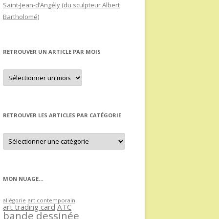
Saint-Jean-d’Angély (du sculpteur Albert
Bartholomé)
RETROUVER UN ARTICLE PAR MOIS
Retrouver
un
article
par
mois
RETROUVER LES ARTICLES PAR CATÉGORIE
Retrouver
les
articles
par
catégorie
MON NUAGE…
allégorie
art contemporain
art trading card
ATC
bande dessinée