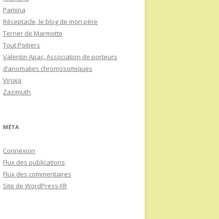
Pamina
Réceptacle, le blog de mon père
Terrier de Marmotte
Tout Poitiers
Valentin Apac, Association de porteurs
d’anomalies chromosomiques
Virjaja
Zazimuth
MÉTA
Connexion
Flux des publications
Flux des commentaires
Site de WordPress-FR