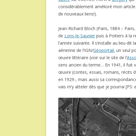
considérablement amélioré mon article
de nouveaux liens!).
Jean-Richard Bloch (Paris, 1884 – Paris
de
Lons-le-Saunier
puis à Poitiers à la 
l’année suivante. Il s’installe au lieu-dit
aérienne de l’IGN/
Géoportail
, un seul p
œuvre littéraire (voir sur le site de l’
Asso
sens ancien du terme… En 1941, il fuit v
œuvre (contes, essais, romans, récits 
en 1929-, mais aussi sa correspondance
vais m’y atteler dès que je pourrai [PS: en