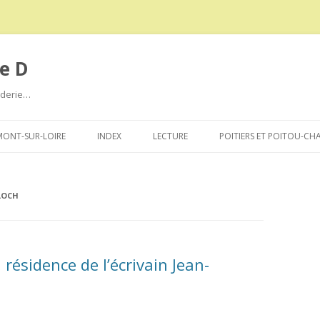
e D
roderie…
Aller
au
ONT-SUR-LOIRE
INDEX
LECTURE
POITIERS ET POITOU-CH
contenu
LOCH
 résidence de l’écrivain Jean-