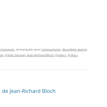
 chroniques
, et marquée avec
communisme
,
deuxième guerre
zin
,
Frédo Sérazin
,
Jean-Richard Bloch
,
Poitiers
,
Poitou-
 de Jean-Richard Bloch