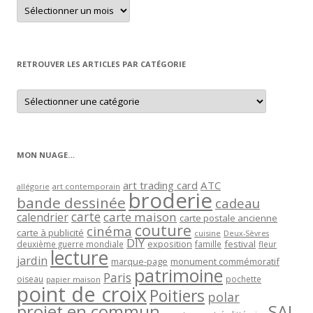
Retrouver
un
article
par
mois
RETROUVER LES ARTICLES PAR CATÉGORIE
Retrouver
les
articles
par
catégorie
MON NUAGE…
art trading card
ATC
allégorie
art contemporain
broderie
bande dessinée
cadeau
carte
carte maison
calendrier
carte postale ancienne
couture
cinéma
carte à publicité
cuisine
Deux-Sèvres
DIY
exposition
festival
famille
deuxième guerre mondiale
fleur
lecture
jardin
marque-page
monument commémoratif
patrimoine
Paris
oiseau
papier maison
pochette
point de croix
Poitiers
polar
projet en commun
SAL