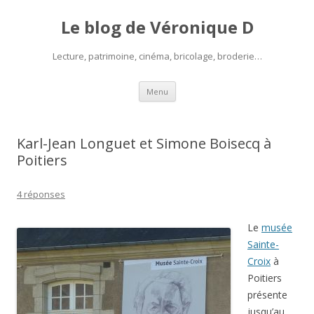
Le blog de Véronique D
Lecture, patrimoine, cinéma, bricolage, broderie…
Aller
Menu
au
contenu
Karl-Jean Longuet et Simone Boisecq à
Poitiers
4 réponses
Le
musée
Sainte-
Croix
à
Poitiers
présente
jusqu’au