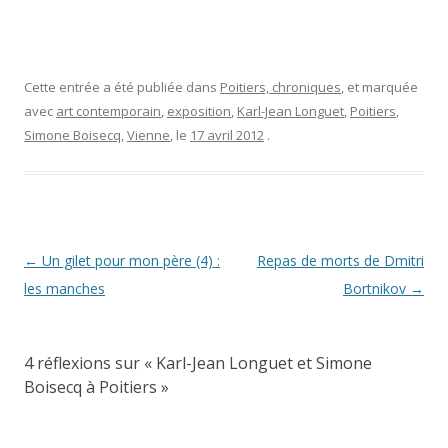
Cette entrée a été publiée dans
Poitiers, chroniques
, et marquée
avec
art contemporain
,
exposition
,
Karl-Jean Longuet
,
Poitiers
,
Simone Boisecq
,
Vienne
, le
17 avril 2012
.
Navigation
←
Un gilet pour mon père (4) :
Repas de morts de Dmitri
des
les manches
Bortnikov
→
articles
4 réflexions sur «
Karl-Jean Longuet et Simone
Boisecq à Poitiers
»