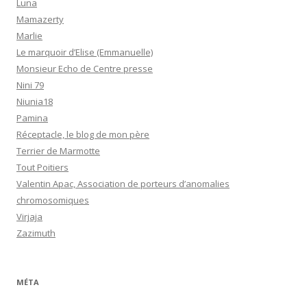
Luna
Mamazerty
Marlie
Le marquoir d’Elise (Emmanuelle)
Monsieur Echo de Centre presse
Nini 79
Niunia18
Pamina
Réceptacle, le blog de mon père
Terrier de Marmotte
Tout Poitiers
Valentin Apac, Association de porteurs d’anomalies
chromosomiques
Virjaja
Zazimuth
MÉTA