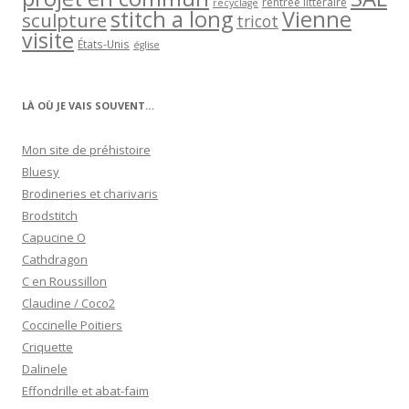
rentrée littéraire
recyclage
stitch a long
Vienne
sculpture
tricot
visite
États-Unis
église
LÀ OÙ JE VAIS SOUVENT…
Mon site de préhistoire
Bluesy
Brodineries et charivaris
Brodstitch
Capucine O
Cathdragon
C en Roussillon
Claudine / Coco2
Coccinelle Poitiers
Criquette
Dalinele
Effondrille et abat-faim