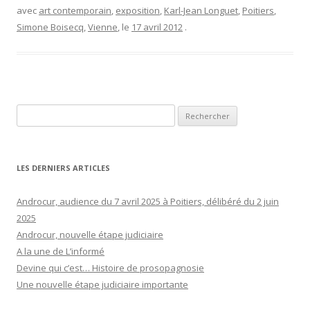
avec
art contemporain
,
exposition
,
Karl-Jean Longuet
,
Poitiers
,
Simone Boisecq
,
Vienne
, le
17 avril 2012
.
Rechercher :
LES DERNIERS ARTICLES
Androcur, audience du 7 avril 2025 à Poitiers, délibéré du 2 juin
2025
Androcur, nouvelle étape judiciaire
A la une de L’informé
Devine qui c’est… Histoire de prosopagnosie
Une nouvelle étape judiciaire importante