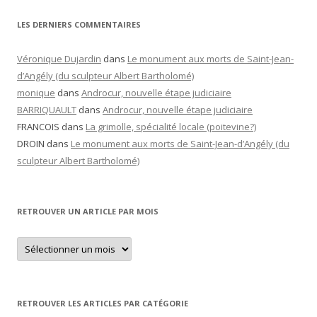
LES DERNIERS COMMENTAIRES
Véronique Dujardin
dans
Le monument aux morts de Saint-Jean-
d’Angély (du sculpteur Albert Bartholomé)
monique
dans
Androcur, nouvelle étape judiciaire
BARRIQUAULT
dans
Androcur, nouvelle étape judiciaire
FRANCOIS
dans
La grimolle, spécialité locale (poitevine?)
DROIN
dans
Le monument aux morts de Saint-Jean-d’Angély (du
sculpteur Albert Bartholomé)
RETROUVER UN ARTICLE PAR MOIS
Retrouver
un
article
par
mois
RETROUVER LES ARTICLES PAR CATÉGORIE