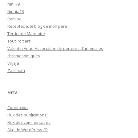
Nini 79
Niunia18
Pamina
Réceptacle, le blog de mon père
Terrier de Marmotte
Tout Poitiers
Valentin Apac, Association de porteurs d’anomalies
chromosomiques
Virjaja
Zazimuth
MÉTA
Connexion
Flux des publications
Flux des commentaires
Site de WordPress-FR