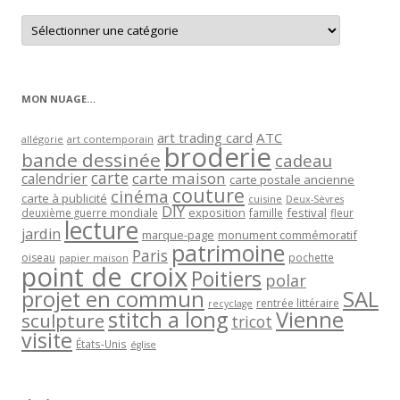
Retrouver
les
articles
par
catégorie
MON NUAGE…
art trading card
ATC
allégorie
art contemporain
broderie
bande dessinée
cadeau
carte
carte maison
calendrier
carte postale ancienne
couture
cinéma
carte à publicité
cuisine
Deux-Sèvres
DIY
exposition
festival
famille
deuxième guerre mondiale
fleur
lecture
jardin
marque-page
monument commémoratif
patrimoine
Paris
oiseau
papier maison
pochette
point de croix
Poitiers
polar
projet en commun
SAL
rentrée littéraire
recyclage
stitch a long
Vienne
sculpture
tricot
visite
États-Unis
église