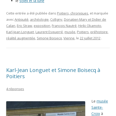
le
soleil et la lune
Cette entrée a été publiée dans
Poitiers, chroniques
, et marquée
avec
Antiquité
,
archéologie
,
Colligny
,
Donatien Mary et Didier de
Calan
,
Eric Straw
,
exposition
,
François Nautré
,
Hiriki Okamoto
,
Karl-Jean Longuet
,
Laurent Esquerré
,
musée
,
Poitiers
,
préhistoire
,
réalité augmentée
,
Simone Boisecq
,
Vienne
, le
22 juillet 2012
.
Karl-Jean Longuet et Simone Boisecq à
Poitiers
4 réponses
Le
musée
Sainte-
Croix
à