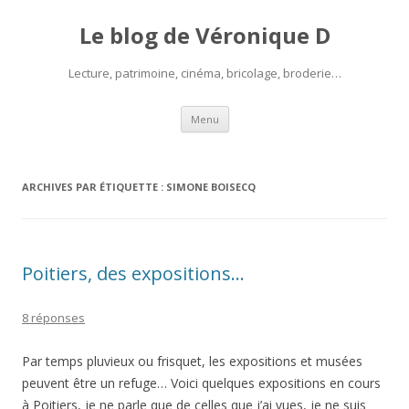
Le blog de Véronique D
Lecture, patrimoine, cinéma, bricolage, broderie…
Aller
Menu
au
contenu
ARCHIVES PAR ÉTIQUETTE :
SIMONE BOISECQ
Poitiers, des expositions…
8 réponses
Par temps pluvieux ou frisquet, les expositions et musées
peuvent être un refuge… Voici quelques expositions en cours
à Poitiers, je ne parle que de celles que j’ai vues, je ne suis