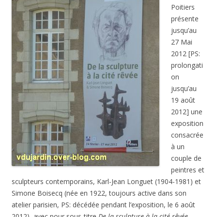
Poitiers
présente
jusqu’au
27 Mai
2012 [PS:
prolongati
on
jusqu’au
19 août
2012] une
exposition
consacrée
à un
couple de
peintres et
sculpteurs contemporains, Karl-Jean Longuet (1904-1981) et
Simone Boisecq (née en 1922, toujours active dans son
atelier parisien, PS: décédée pendant l’exposition, le 6 août
2012), avec pour sous-titre
De la sculpture à la cité rêvée
.