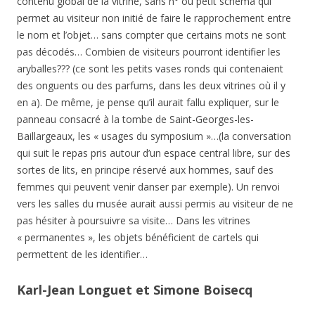
contenu global de la vitrine, sans n° ou petit schéma qui
permet au visiteur non initié de faire le rapprochement entre
le nom et l’objet… sans compter que certains mots ne sont
pas décodés… Combien de visiteurs pourront identifier les
aryballes??? (ce sont les petits vases ronds qui contenaient
des onguents ou des parfums, dans les deux vitrines où il y
en a). De même, je pense qu’il aurait fallu expliquer, sur le
panneau consacré à la tombe de Saint-Georges-les-
Baillargeaux, les « usages du symposium »…(la conversation
qui suit le repas pris autour d’un espace central libre, sur des
sortes de lits, en principe réservé aux hommes, sauf des
femmes qui peuvent venir danser par exemple). Un renvoi
vers les salles du musée aurait aussi permis au visiteur de ne
pas hésiter à poursuivre sa visite… Dans les vitrines
« permanentes », les objets bénéficient de cartels qui
permettent de les identifier…
Karl-Jean Longuet et Simone Boisecq