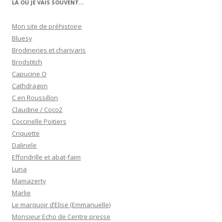
LÀ OÙ JE VAIS SOUVENT…
Mon site de préhistoire
Bluesy
Brodineries et charivaris
Brodstitch
Capucine O
Cathdragon
C en Roussillon
Claudine / Coco2
Coccinelle Poitiers
Criquette
Dalinele
Effondrille et abat-faim
Luna
Mamazerty
Marlie
Le marquoir d’Elise (Emmanuelle)
Monsieur Echo de Centre presse