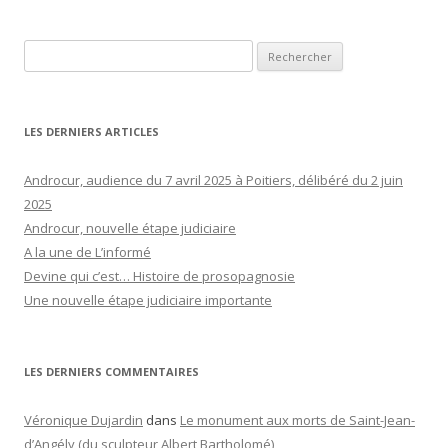
Rechercher :
LES DERNIERS ARTICLES
Androcur, audience du 7 avril 2025 à Poitiers, délibéré du 2 juin
2025
Androcur, nouvelle étape judiciaire
A la une de L’informé
Devine qui c’est… Histoire de prosopagnosie
Une nouvelle étape judiciaire importante
LES DERNIERS COMMENTAIRES
Véronique Dujardin
dans
Le monument aux morts de Saint-Jean-
d’Angély (du sculpteur Albert Bartholomé)