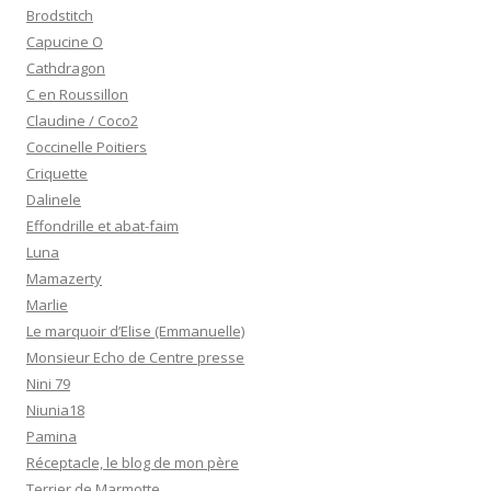
Brodstitch
Capucine O
Cathdragon
C en Roussillon
Claudine / Coco2
Coccinelle Poitiers
Criquette
Dalinele
Effondrille et abat-faim
Luna
Mamazerty
Marlie
Le marquoir d’Elise (Emmanuelle)
Monsieur Echo de Centre presse
Nini 79
Niunia18
Pamina
Réceptacle, le blog de mon père
Terrier de Marmotte