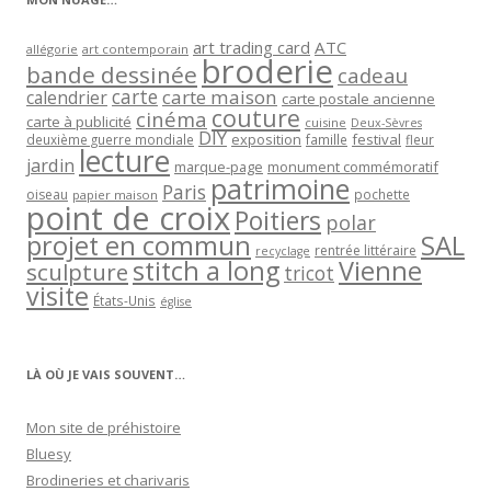
art trading card
ATC
allégorie
art contemporain
broderie
bande dessinée
cadeau
carte
carte maison
calendrier
carte postale ancienne
couture
cinéma
carte à publicité
cuisine
Deux-Sèvres
DIY
exposition
festival
famille
deuxième guerre mondiale
fleur
lecture
jardin
marque-page
monument commémoratif
patrimoine
Paris
oiseau
papier maison
pochette
point de croix
Poitiers
polar
projet en commun
SAL
rentrée littéraire
recyclage
stitch a long
Vienne
sculpture
tricot
visite
États-Unis
église
LÀ OÙ JE VAIS SOUVENT…
Mon site de préhistoire
Bluesy
Brodineries et charivaris