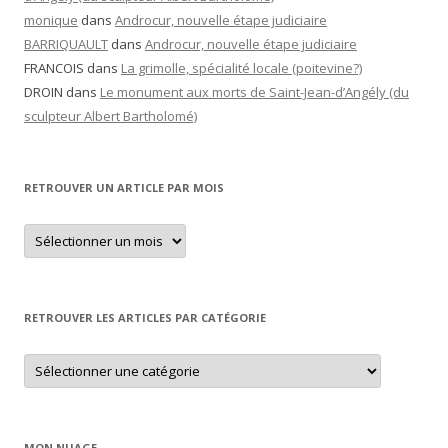
monique
dans
Androcur, nouvelle étape judiciaire
BARRIQUAULT
dans
Androcur, nouvelle étape judiciaire
FRANCOIS
dans
La grimolle, spécialité locale (poitevine?)
DROIN
dans
Le monument aux morts de Saint-Jean-d’Angély (du
sculpteur Albert Bartholomé)
RETROUVER UN ARTICLE PAR MOIS
Retrouver
un
article
par
mois
RETROUVER LES ARTICLES PAR CATÉGORIE
Retrouver
les
articles
par
catégorie
MON NUAGE…