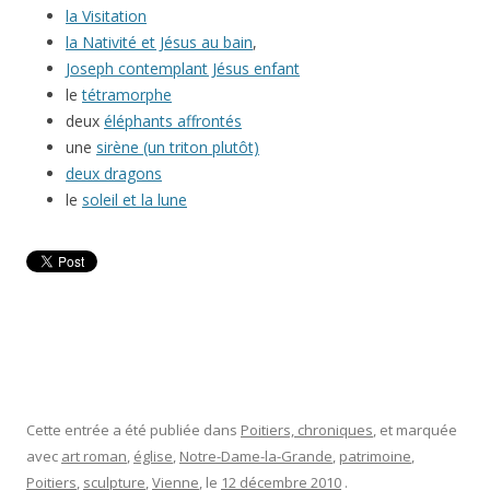
la Visitation
la Nativité et Jésus au bain
,
Joseph contemplant Jésus enfant
le
tétramorphe
deux
éléphants affrontés
une
sirène (un triton plutôt)
deux dragons
le
soleil et la lune
Cette entrée a été publiée dans
Poitiers, chroniques
, et marquée
avec
art roman
,
église
,
Notre-Dame-la-Grande
,
patrimoine
,
Poitiers
,
sculpture
,
Vienne
, le
12 décembre 2010
.