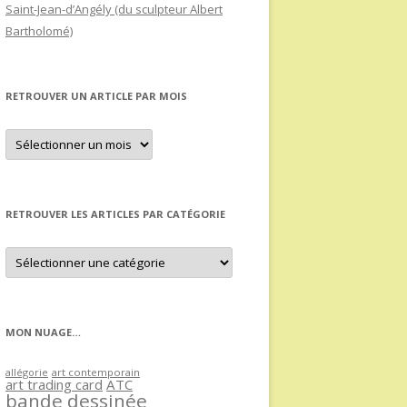
Saint-Jean-d’Angély (du sculpteur Albert
Bartholomé)
RETROUVER UN ARTICLE PAR MOIS
Retrouver
un
article
par
mois
RETROUVER LES ARTICLES PAR CATÉGORIE
Retrouver
les
articles
par
catégorie
MON NUAGE…
allégorie
art contemporain
art trading card
ATC
bande dessinée