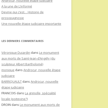
Androcur, nouvelle étape judiciaire
A la une de L’informé
Devine qui c’est… Histoire de
prosopagnosie
Une nouvelle étape judiciaire importante
LES DERNIERS COMMENTAIRES
Véronique Dujardin
dans
Le monument
aux morts de Saint-Jean-d’Angély (du
sculpteur Albert Bartholomé)
monique
dans
Androcur, nouvelle étape
judiciaire
BARRIQUAULT
dans
Androcur, nouvelle
étape judiciaire
FRANCOIS
dans
La grimolle, spécialité
locale (poitevine?)
DROIN
dans
Le monument aux morts de