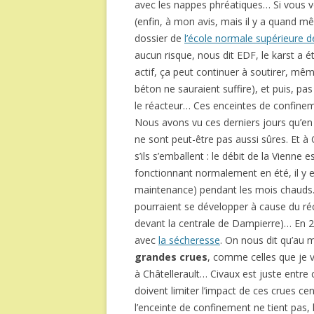
avec les nappes phréatiques… Si vous vo
(enfin, à mon avis, mais il y a quand mê
dossier de
l’école normale supérieure d
aucun risque, nous dit EDF, le karst a 
actif, ça peut continuer à soutirer, m
béton ne sauraient suffire), et puis, p
le réacteur… Ces enceintes de confinem
Nous avons vu ces derniers jours qu’en g
ne sont peut-être pas aussi sûres. Et à C
s’ils s’emballent : le débit de la Vienne 
fonctionnant normalement en été, il y e
maintenance) pendant les mois chauds
pourraient se développer à cause du réch
devant la centrale de Dampierre)… En 2
avec
la sécheresse
. On nous dit qu’au m
grandes crues
, comme celles que je
à Châtellerault… Civaux est juste entre
doivent limiter l’impact de ces crues cen
l’enceinte de confinement ne tient pas, l