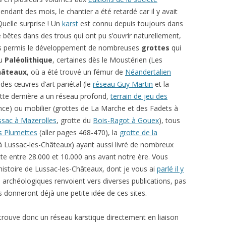
pendant des mois, le chantier a été retardé car il y avait
Quelle surprise ! Un
karst
est connu depuis toujours dans
e bêtes dans des trous qui ont pu s’ouvrir naturellement,
urs permis le développement de nombreuses
grottes
qui
au
Paléolithique
, certaines dès le Moustérien (Les
hâteaux
, où a été trouvé un fémur de
Néandertalien
 des œuvres d’art pariétal (le
réseau Guy Martin
et la
tte dernière a un réseau profond,
terrain de jeu des
nce) ou mobilier (grottes de La Marche et des Fadets à
sac à Mazerolles
, grotte du
Bois-Ragot à Gouex
), tous
s Plumettes
(aller pages 468-470), la
grotte de la
à Lussac-les-Châteaux) ayant aussi livré de nombreux
te entre 28.000 et 10.000 ans avant notre ère. Vous
istoire de Lussac-les-Châteaux, dont je vous ai
parlé il y
es archéologiques renvoient vers diverses publications, pas
s donneront déjà une petite idée de ces sites.
 trouve donc un réseau karstique directement en liaison