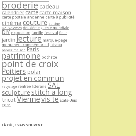
broderie
cadeau
carte
carte maison
calendrier
carte postale ancienne
carte à publicité
couture
cinéma
cuisine
deuxième guerre mondiale
Deux-Sèvres
DIY
exposition
festival
famille
fleur
lecture
jardin
marque-page
monument commémoratif
oiseau
Paris
papier maison
patrimoine
pochette
point de croix
Poitiers
polar
projet en commun
SAL
rentrée littéraire
recyclage
stitch a long
sculpture
Vienne
visite
tricot
États-Unis
église
LÀ OÙ JE VAIS SOUVENT…