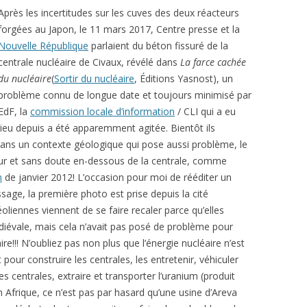
Après les incertitudes sur les cuves des deux réacteurs
forgées au Japon, le 11 mars 2017, Centre presse et la
Nouvelle République
parlaient du béton fissuré de la
centrale nucléaire de Civaux, révélé dans
La farce cachée
du nucléaire
(
Sortir du nucléaire
, Éditions Yasnost), un
problème connu de longue date et toujours minimisé par
EdF, la
commission locale d’information
/ CLI qui a eu
lieu depuis a été apparemment agitée. Bientôt ils
e dans un contexte géologique qui pose aussi problème, le
our et sans doute en-dessous de la centrale, comme
m
de janvier 2012! L’occasion pour moi de rééditer un
ssage, la première photo est prise depuis la cité
éoliennes viennent de se faire recaler parce qu’elles
édiévale, mais cela n’avait pas posé de problème pour
ire!!! N’oubliez pas non plus que l’énergie nucléaire n’est
pour construire les centrales, les entretenir, véhiculer
des centrales, extraire et transporter l’uranium (produit
 Afrique, ce n’est pas par hasard qu’une usine d’Areva