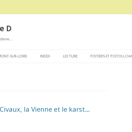
e D
roderie…
Aller
au
ONT-SUR-LOIRE
INDEX
LECTURE
POITIERS ET POITOU-CH
contenu
Civaux, la Vienne et le karst…