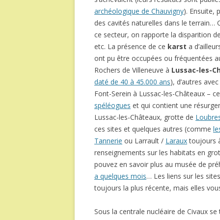
archéologique de Chauvigny
). Ensuite, 
des cavités naturelles dans le terrain… 
ce secteur, on rapporte la disparition d
etc. La présence de ce
karst
a d’aille
ont pu être occupées ou fréquentées 
Rochers de Villeneuve à
Lussac-les-C
daté de 40 à 45.000 ans
), d’autres avec
Font-Serein à Lussac-les-Châteaux – ce
spéléogues
et qui contient une résurge
Lussac-les-Châteaux, grotte de
Loubres
ces sites et quelques autres (comme
le
Tannerie
ou Larrault /
Laraux
toujours 
renseignements sur les habitats en grot
pouvez en savoir plus au musée de préh
a quelques mois
… Les liens sur les sit
toujours la plus récente, mais elles vou
Sous la centrale nucléaire de Civaux se