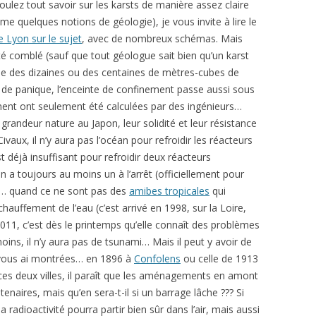
ulez tout savoir sur les karsts de manière assez claire
me quelques notions de géologie), je vous invite à lire le
e Lyon sur le sujet
, avec de nombreux schémas. Mais
été comblé (sauf que tout géologue sait bien qu’un karst
ême des dizaines ou des centaines de mètres-cubes de
as de panique, l’enceinte de confinement passe aussi sous
ent ont seulement été calculées par des ingénieurs…
randeur nature au Japon, leur solidité et leur résistance
ivaux, il n’y aura pas l’océan pour refroidir les réacteurs
est déjà insuffisant pour refroidir deux réacteurs
n a toujours au moins un à l’arrêt (officiellement pour
… quand ce ne sont pas des
amibes tropicales
qui
auffement de l’eau (c’est arrivé en 1998, sur la Loire,
011, c’est dès le printemps qu’elle connaît des problèmes
oins, il n’y aura pas de tsunami… Mais il peut y avoir de
 vous ai montrées… en 1896 à
Confolens
ou celle de 1913
 ces deux villes, il paraît que les aménagements en amont
tenaires, mais qu’en sera-t-il si un barrage lâche ??? Si
a radioactivité pourra partir bien sûr dans l’air, mais aussi