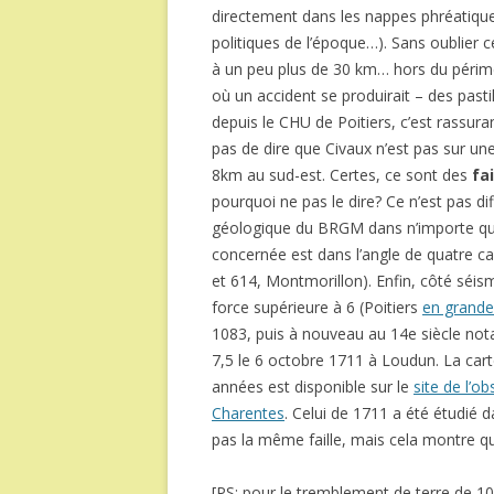
directement dans les nappes phréatiques
politiques de l’époque…). Sans oublier c
à un peu plus de 30 km… hors du périm
où un accident se produirait – des pastil
depuis le CHU de Poitiers, c’est rassura
pas de dire que Civaux n’est pas sur une 
8km au sud-est. Certes, ce sont des
fai
pourquoi ne pas le dire? Ce n’est pas diffi
géologique du BRGM dans n’importe quel
concernée est dans l’angle de quatre ca
et 614, Montmorillon). Enfin, côté séis
force supérieure à 6 (Poitiers
en grande
1083, puis à nouveau au 14e siècle not
7,5 le 6 octobre 1711 à Loudun. La car
années est disponible sur le
site de l’o
Charentes
. Celui de 1711 a été étudié 
pas la même faille, mais cela montre qu
[PS: pour le tremblement de terre de 1