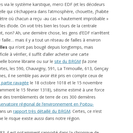
 via le système karstique, merci EDF (et les décideurs
elle qui s’échappera dans l’atmosphère, chouette, j’habite
ètre où chacun a reçu -au cas « hautement improbable »
les d’iode. On voit très bien les tours de la centrale
nt, non? Ah, une dernière chose, les gens d’EDF n’arrêtent
faille… mais il y a tout un réseau de failles à environ
lles
qui n’ont pas bougé depuis longtemps, mais
cile à vérifier, il suffit d’aller acheter une carte
le bonne librairie ou sur le
site du BRGM
(la zone
rtes, les 590, Chauvigny, 591, La Trimouille, 613, Gençay
mes, il ne semble pas avoir été pris en compte ceux de
 partie ravagée
le 18 octobre 1018 et le 15 novembre
amment le 15 février 1318), séisme estimé à une force
te des tremblements de terre de ces 300 dernières
bservatoire régional de l’environnement en Poitou-
dans un
rapport très détaillé du BRGM
. Certes, ce n’est
e le risque existe aussi dans notre région.
083, il est notamment rapporté dans la chronique de