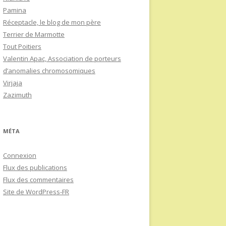
Pamina
Réceptacle, le blog de mon père
Terrier de Marmotte
Tout Poitiers
Valentin Apac, Association de porteurs
d’anomalies chromosomiques
Virjaja
Zazimuth
MÉTA
Connexion
Flux des publications
Flux des commentaires
Site de WordPress-FR