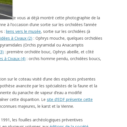
Je vous ai déjà montré cette photographie de la
nne à l’occasion d’une sortie sur les orchidées l’année
es :
liens vers le musée
, sortie sur les orchidées (à
hidées à Civaux (2)
: Ophrys mouche, quelques orchidées
s pyramidales (Orchis pyramidal ou Anacamptis
(3)
: première orchidée bouc, Ophrys abeille, et côté
es à Civaux (4)
: orchis homme pendu, orchidées boucs,
rition sur le coteau visité d’une des espèces présentes
ypothèse avancée par les spécialistes de la faune et la
anente du panache de vapeur d’eau a modifié
aîner cette disparition. Le
site d’EDF présente cette
connues majeures, le karst et la Vienne.
 1991, les fouilles archéologiques préventives
iés en plusieurs volumes aux
éditions de la société