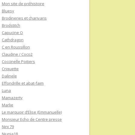
Mon site de préhistoire
Bluesy
Brodineries et charivaris
Brodstitch
Capucine O
Cathdragon
C en Roussillon
Claudine / Coco2
Coccinelle Poitiers
Criquette
Dalinele
Effondrille et abat-faim
Luna
Mamazerty
Marlie
Le marquoir d’Elise (Emmanuelle)
Monsieur Echo de Centre presse
Nini 79
Niunia18