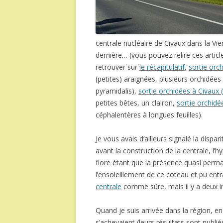
centrale nucléaire de Civaux dans la Vie
dernière… (vous pouvez relire ces articl
retrouver sur
le récapitulatif
,
sortie orc
(petites) araignées, plusieurs orchidée
pyramidalis),
sortie orchidées à Civaux 
petites bêtes, un clairon,
sortie orchidé
céphalentères à longues feuilles).
Je vous avais d’ailleurs signalé la dispa
avant la construction de la centrale, l’h
flore étant que la présence quasi perm
l’ensoleillement de ce coteau et pu entr
centrale
comme sûre, mais il y a deux in
Quand je suis arrivée dans la région, en
s’achevaient (leurs résultats sont publ