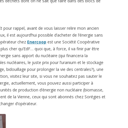
r les déchets dont on ne sait que faire dans des blocs de
Et pour rappel, avant de vous laisser relire mon ancien
ux, il est aujourd’hui possible d’acheter de l’énergie sans
opérateur chez
Enercoop
est une Société Coopérative
 plus cher qu’EdF… quoi que, à force, il va finir par être
ergie sans apport du nucléaire (qui financera la
es nucléaires, le juste prix pour l’uranium et le stockage
e, bidouillage pour prolonger la vie des centrales?), une
ion, visitez leur site, si vous ne souhaitez pas sauter le
rgie, actuellement, vous pouvez aussi participer à
s unités de production d’énergie non nucléaire (biomasse,
ment de la Vienne, ceux qui sont abonnés chez Sorégies et
changer d’opérateur.